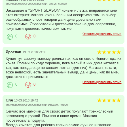
Местоположение пользователя: Россия, Москва
Заказывал в "SPORT SEASON" коньки и лыжи, понравился мне
этот интернет магазин очень большим ассортиментом на выбор
разнообразных спорт товаров да и цены довольно таки
приемлемые. Обработали и доставили зака на дом оперативно,
покупками доволен, качеством так же.
Ответить/дополнить отзыв
0
0
Ярослав
13.03.2018 23:03
Купил тут своему малому ролики так, как он еще с Нового года их
хочет. Ролики по ходу хорошие, пока малый в них дома катается
так, как погода еще не совсем летная для них) Магазин, кстати,
тоже неплохой, есть значительный выбор, да и цены, как по мне,
достаточно приемлемые.
Ответить/дополнить отзыв
0
0
Оля
13.03.2018 19:42
Местоположение пользователя: Франция, Париж
Сейчас все мамочки для своих деток покупают трехколесный
велосипед с ручкой. Пришло и наше время. Магазин
посоветовала подруга.
Всегда хочется для ребенка только самое лучшее и главное