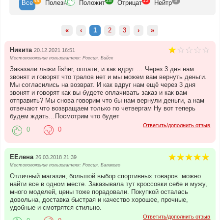
44
28
13
3
Все
Полезн
Положит
Отрицат
Нейтр
«
‹
1
2
3
›
»
Никита
20.12.2021 16:51
Местоположение пользователя: Россия, Бийск
Заказали лыжи fisher, оплати, и как вдруг … Через 3 дня нам
звонят и говорят что тралов нет и мы можем вам вернуть деньги.
Мы согласились на возврат. И как вдруг нам ещё через 3 дня
звонят и говорят как вы будете оплачивать заказ и как вам
отправить? Мы снова говорим что бы нам вернули деньги, а нам
отвечают что возвращаем только по четвергам Ну вот теперь
будем ждать…Посмотрим что будет
Ответить/дополнить отзыв
0
0
ЕЕлена
26.03.2018 21:39
Местоположение пользователя: Россия, Балаково
Отличный магазин, большой выбор спортивных товаров. можно
найти все в одном месте. Заказывала тут кроссовки себе и мужу,
много моделей, цены тоже порадовали. Покупкой осталась
довольна, доставка быстрая и качество хорошее, прочные,
удобные и смотрятся стильно.
Ответить/дополнить отзыв