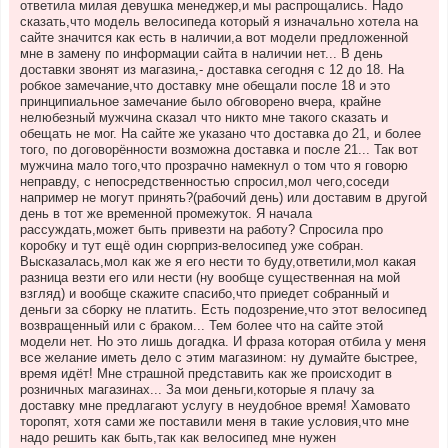
ответила милая девушка менеджер,и мы распрощались. Надо
сказать,что модель велосипеда который я изначально хотела на
сайте значится как есть в наличии,а вот модели предложенной
мне в замену по информации сайта в наличии нет... В день
доставки звонят из магазина,- доставка сегодня с 12 до 18. На
робкое замечание,что доставку мне обещали после 18 и это
принципиальное замечание было обговорено вчера, крайне
нелюбезный мужчина сказал что никто мне такого сказать и
обещать не мог. На сайте же указано что доставка до 21, и более
того, по договорённости возможна доставка и после 21... Так вот
мужчина мало того,что прозрачно намекнул о том что я говорю
неправду, с непосредственностью спросил,мол чего,соседи
например не могут принять?(рабочий день) или доставим в другой
день в тот же временной промежуток. Я начала
рассуждать,может быть привезти на работу? Спросила про
коробку и тут ещё один сюрприз-велосипед уже собран.
Высказалась,мол как же я его нести то буду,ответили,мол какая
разница везти его или нести (ну вообще существенная на мой
взгляд) и вообще скажите спасибо,что приедет собранный и
деньги за сборку не платить. Есть подозрение,что этот велосипед
возвращенный или с браком... Тем более что на сайте этой
модели нет. Но это лишь догадка. И фраза которая отбила у меня
все желание иметь дело с этим магазином: ну думайте быстрее,
время идёт! Мне страшной представить как же происходит в
розничных магазинах... За мои деньги,которые я плачу за
доставку мне предлагают услугу в неудобное время! Хамовато
торопят, хотя сами же поставили меня в такие условия,что мне
надо решить как быть,так как велосипед мне нужен