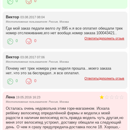
0
0
Виктор
03.08.2017 08:04
Местоположение пользователя: Россия, Москва
Где мой заказ педали велго лу 895 н.я все оплатил обещали трек
номер отслеживание,его нет вообще.номер заказа 100043421..
Ответить/дополнить отзыв
0
0
Виктор
03.08.2017 07:06
Местоположение пользователя: Россия, Москва
Почему нет трек номера уже неделя прошла...моего заказа
нет..что это за беспредел..я все оплатил.
Ответить/дополнить отзыв
0
0
Лена
19.05.2016 16:23
Местоположение пользователя: Россия, Москва
Осталась очень недовольна этим горе-магазином. Искала
ребёнку велосипед определённой фирмы и модели,к моей
радости в наличии велосипед есть,правда модель чуть другая,но
меня этот велосипед устроил, доставку обещали на следующий
день. О чем я сразу предупредила-доставка после 18. Хорошо,-