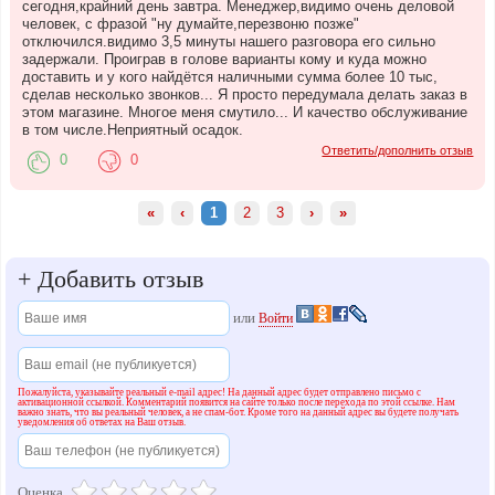
сегодня,крайний день завтра. Менеджер,видимо очень деловой
человек, с фразой "ну думайте,перезвоню позже"
отключился.видимо 3,5 минуты нашего разговора его сильно
задержали. Проиграв в голове варианты кому и куда можно
доставить и у кого найдётся наличными сумма более 10 тыс,
сделав несколько звонков... Я просто передумала делать заказ в
этом магазине. Многое меня смутило... И качество обслуживание
в том числе.Неприятный осадок.
Ответить/дополнить отзыв
0
0
«
‹
1
2
3
›
»
+
Добавить отзыв
или
Войти
Пожалуйста, указывайте реальный e-mail адрес! На данный адрес будет отправлено письмо с
активационной ссылкой. Комментарий появится на сайте только после перехода по этой ссылке. Нам
важно знать, что вы реальный человек, а не спам-бот. Кроме того на данный адрес вы будете получать
уведомления об ответах на Ваш отзыв.
Оценка