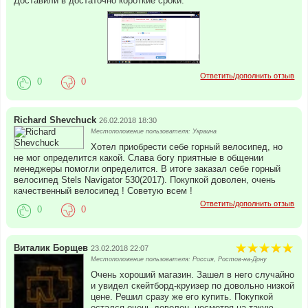
Доставили в достаточно короткие сроки.
Ответить/дополнить отзыв
0
0
Richard Shevchuck
26.02.2018 18:30
Местоположение пользователя: Украина
Хотел приобрести себе горный велосипед, но
не мог определится какой. Слава богу приятные в общении
менеджеры помогли определится. В итоге заказал себе горный
велосипед Stels Navigator 530(2017). Покупкой доволен, очень
качественный велосипед ! Советую всем !
Ответить/дополнить отзыв
0
0
Виталик Борщев
23.02.2018 22:07
Местоположение пользователя: Россия, Ростов-на-Дону
Очень хороший магазин. Зашел в него случайно
и увидел скейтборд-круизер по довольно низкой
цене. Решил сразу же его купить. Покупкой
остался очень доволен, несмотря на такую