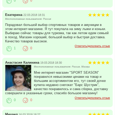
0
0
Екатерина
22.03.2018 18:31
Местоположение пользователя: Россия
Порадовал большой выбор спортивных товаров и амуниции в
этом интернет-магазине. Я тут покупала на зиму лыжи и коньки.
Выбираю сейчас товары для туризма, так как летом едем семьей
в поход. Магазин хороший, большой выбор и быстрая доставка.
Качество товаров высокое.
Ответить/дополнить отзыв
1
0
Анастасия Калинина
19.03.2018 18:30
Местоположение пользователя: Россия, Москва
Мне интернет-магазин "SPORT SEASON"
понравился невысокими ценами на товар и
большим ассортиментом его, тут своей дочке
купила недавно снегокат "Барс Шустрик",
качество понравилось и сама сборка, доставку
совершили в указанные сроки, спасибо большое магазину!
Ответить/дополнить отзыв
0
0
Михаил
16.03.2018 18:27