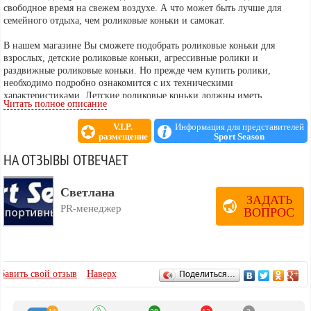
свободное время на свежем воздухе. А что может быть лучше для
семейного отдыха, чем роликовые коньки и самокат.
В нашем магазине Вы сможете подобрать роликовые коньки для
взрослых, детские роликовые коньки, агрессивные ролики и
раздвижные роликовые коньки. Но прежде чем купить ролики,
необходимо подробно ознакомится с их техническими
характеристиками. Детские роликовые коньки должны иметь
Читать полное описание
достаточно высокий ботинок с надежной боковой поддержкой, это
защищает ногу от вывихов и травм. Но в то же время детские
V.I.P.
Информация для представителей
роликовые коньки должны быть особенно мягкими и комфортными,
размещение
Sport Season
ребенок должен чувствовать себя в них уверенно.
НА ОТЗЫВЫ ОТВЕЧАЕТ
Светлана
ЗАДАТЬ
PR-менеджер
ВОПРОС
ОТЗЫВЫ
бавить свой отзыв
Наверх
Поделиться…