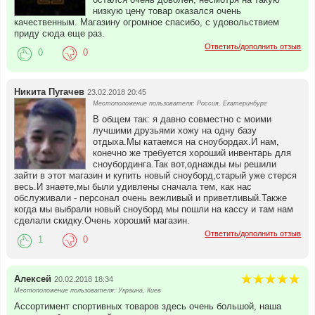
низкую цену товар оказался очень
качественным. Магазину огромное спасибо, с удовольствием
приду сюда еще раз.
Ответить/дополнить отзыв
0
0
Никита Пугачев
23.02.2018 20:45
Местоположение пользователя: Россия, Екатеринбург
В общем так: я давно совместно с моими
лучшими друзьями хожу на одну базу
отдыха.Мы катаемся на сноубордах.И нам,
конечно же требуется хороший инвентарь для
сноубординга.Так вот,однажды мы решили
зайти в этот магазин и купить новый сноуборд,старый уже стерся
весь.И знаете,мы были удивлены сначала тем, как нас
обслуживали - персонал очень вежливый и приветливый.Также
когда мы выбрали новый сноуборд мы пошли на кассу и там нам
сделали скидку.Очень хороший магазин.
Ответить/дополнить отзыв
1
0
Алексей
20.02.2018 18:34
Местоположение пользователя: Украина, Киев
Ассортимент спортивных товаров здесь очень большой, наша