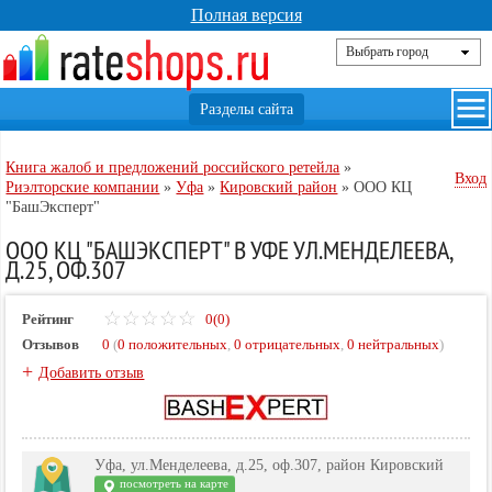
Полная версия
Книга жалоб и предложений российского ретейла
»
Вход
Риэлторские компании
»
Уфа
»
Кировский район
»
ООО КЦ
"БашЭксперт"
ООО КЦ "БАШЭКСПЕРТ" В УФЕ УЛ.МЕНДЕЛЕЕВА,
Д.25, ОФ.307
Рейтинг
0(0)
Отзывов
0
(
0 положительных
,
0 отрицательных
,
0 нейтральных
)
+
Добавить отзыв
Уфа, ул.Менделеева, д.25, оф.307, район Кировский
посмотреть на карте