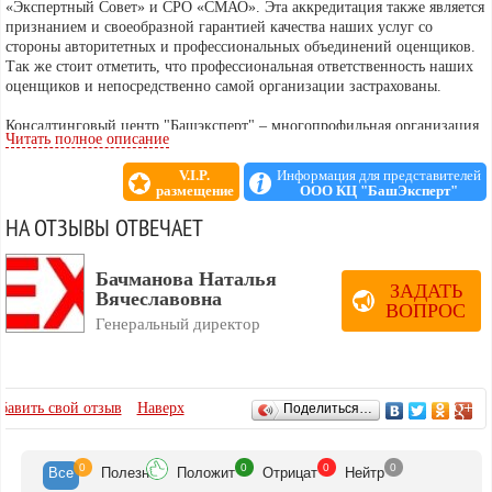
«Экспертный Совет» и СРО «СМАО». Эта аккредитация также является
признанием и своеобразной гарантией качества наших услуг со
стороны авторитетных и профессиональных объединений оценщиков.
Так же стоит отметить, что профессиональная ответственность наших
оценщиков и непосредственно самой организации застрахованы.
Консалтинговый центр "Башэксперт" – многопрофильная организация,
Читать полное описание
готовая к решению любых поставленных задач.
V.I.P.
Информация для представителей
Мы готовы оказать Вам услуги:
размещение
ООО КЦ "БашЭксперт"
- независимой оценки любого имущества,
НА ОТЗЫВЫ ОТВЕЧАЕТ
- товароведческой экспертизы качества товаров и услуг,
- судебной экспертизы,
- все виды юридических услуг.
Бачманова Наталья
С января 2015 г. имеем возможность организовать проведение
ЗАДАТЬ
Вячеславовна
генетической экспертизы, с целью установления отцовства
ВОПРОС
(материнства, родства).
Генеральный директор
ОТЗЫВЫ
бавить свой отзыв
Наверх
Поделиться…
0
0
0
0
Все
Полезн
Положит
Отрицат
Нейтр