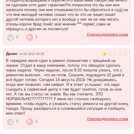
отходило),возращаемся обратно-это ваша вина говорят,мы ничего
не сделаем.хотя дают гарантию!!!я попросила что бы они мне
написали почему они мне отказывают(что бы обратиться в суд),на
что мне молодой человек сказал что он это не пишет,пишет
другой человек,которого нет,и вообще у них не на чем писать
отказы.короче бред понёс.моё мнение-*** сервис,сама не
обращусь,и другим не посоветую!
Ответить/дополнить отзыв
0
1
Денис
14.08.2013 09:10
В середине июля сдал в ремонт планшетник с трещиной на
экране. Отдал в вашу компанию, поточу что обещали сделать
через неделю. Через неделю, после 8-10 попыток узнать, что с
ремонтом выяснил , что не готов. Сказали, подождите 10 дней и
всё будет готово. Сегодня 14 августа 2013г. Не дождавшись,
когда мне позвонят, сам набрал. И в ответ услышал, что надо
съездить в сервисный центр и там будет понятно, готов он или
нет. А так мы статус не знаем. Вы как считаете, ЭТО
НОРМАЛЬНО?????????? У меня нет столько свободного
времени, чтобы ездить и узнавать статус ремонта на другой конец
города. Прошу разобраться в сложившейся ситуации и сообщить
мне ответ!
Ответить/дополнить отзыв
0
1