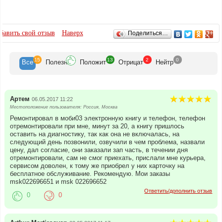
ОТЗЫВЫ
бавить свой отзыв
Наверх
Поделиться…
15
13
2
0
Все
Полезн
Положит
Отрицат
Нейтр
Артем
06.05.2017 11:22
Местоположение пользователя: Россия, Москва
Ремонтировал в моби03 электронную книгу и телефон, телефон
отремонтировали при мне, минут за 20, а книгу пришлось
оставить на диагностику, так как она не включалась, на
следующий день позвонили, озвучили в чем проблема, назвали
цену, дал согласие, они заказали зап часть, в течении дня
отремонтировали, сам не смог приехать, прислали мне курьера,
сервисом доволен, к тому же приобрел у них карточку на
бесплатное обслуживание. Рекомендую. Мои заказы
msk022696651 и msk 022696652
Ответить/дополнить отзыв
0
0