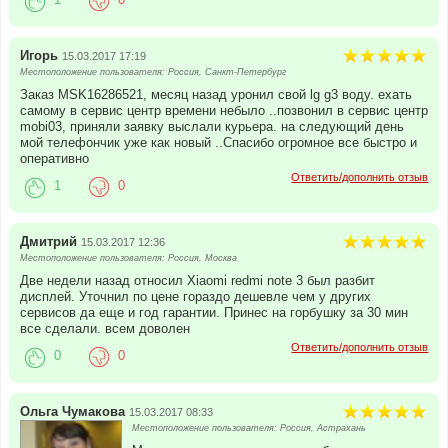
1
0
Игорь
15.03.2017 17:19
Местоположение пользователя: Россия, Санкт-Петербург
Заказ MSK16286521, месяц назад уронил свой lg g3 воду. ехать
самому в сервис центр времени небыло ..позвонил в сервис центр
mobi03, приняли заявку выслали курьера. на следующий день
мой телефончик уже как новый ..Спасибо огромное все быстро и
оперативно
Ответить/дополнить отзыв
1
0
Дмитрий
15.03.2017 12:36
Местоположение пользователя: Россия, Москва
Две недели назад относил Xiaomi redmi note 3 был разбит
дисплей. Уточнил по цене гораздо дешевле чем у других
сервисов да еще и год гарантии. Принес на горбушку за 30 мин
все сделали. всем доволен
Ответить/дополнить отзыв
0
0
Ольга Чумакова
15.03.2017 08:33
Местоположение пользователя: Россия, Астрахань