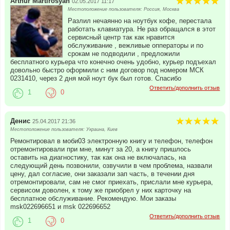
Arthur Martirosyan
02.05.2017 11:17
Местоположение пользователя: Россия, Москва
Разлил нечаянно на ноутбук кофе, перестала
работать клавиатура. Не раз обращался в этот
сервисный центр так как нравится
обслуживание , вежливые опператоры и по
срокам не подводили , предложили
бесплатного курьера что конечно очень удобно, курьер подъехал
довольно быстро оформили с ним договор под номером МСК
0231410, через 2 дня мой ноут бук был готов. Спасибо
Ответить/дополнить отзыв
1
0
Денис
25.04.2017 21:36
Местоположение пользователя: Украина, Киев
Ремонтировал в моби03 электронную книгу и телефон, телефон
отремонтировали при мне, минут за 20, а книгу пришлось
оставить на диагностику, так как она не включалась, на
следующий день позвонили, озвучили в чем проблема, назвали
цену, дал согласие, они заказали зап часть, в течении дня
отремонтировали, сам не смог приехать, прислали мне курьера,
сервисом доволен, к тому же приобрел у них карточку на
бесплатное обслуживание. Рекомендую. Мои заказы
msk022696651 и msk 022696652
Ответить/дополнить отзыв
1
0