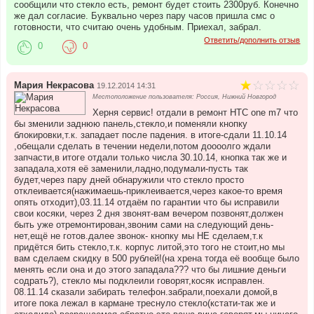
сообщили что стекло есть, ремонт будет стоить 2300руб. Конечно
же дал согласие. Буквально через пару часов пришла смс о
готовности, что считаю очень удобным. Приехал, забрал.
Ответить/дополнить отзыв
0
0
Мария Некрасова
19.12.2014 14:31
Местоположение пользователя: Россия, Нижний Новгород
Херня сервис! отдали в ремонт HTC one m7 что
бы зменили заднюю панель,стекло,и поменяли кнопку
блокировки,т.к. западает после падения. в итоге-сдали 11.10.14
,обещали сделать в течении недели,потом доооолго ждали
запчасти,в итоге отдали только числа 30.10.14, кнопка так же и
западала,хотя её заменили,ладно,подумали-пусть так
будет,через пару дней обнаружили что стекло просто
отклеивается(нажимаешь-приклеивается,через какое-то время
опять отходит),03.11.14 отдаём по гарантии что бы исправили
свои косяки, через 2 дня звонят-вам вечером позвонят,должен
быть уже отремонтирован,звоним сами на следующий день-
нет,ещё не готов.далее звонок- кнопку мы НЕ сделаем,т.к
придётся бить стекло,т.к. корпус литой,это того не стоит,но мы
вам сделаем скидку в 500 рублей!(на хрена тогда её вообще было
менять если она и до этого западала??? что бы лишние деньги
содрать?), стекло мы подклеили говорят,косяк исправлен.
08.11.14 сказали забирать телефон.забрали,поехали домой,в
итоге пока лежал в кармане треснуло стекло(кстати-так же и