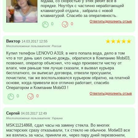
Мдааа, со скоростью у этих ребят все в
порядке. Ноутбук с частично неработающей
клавиатурой отдала , забрала с новой
клавиатурой. Спасибо за оперативность.
Ответить/дополнить отзыв
0
0
Виктор
14.03.2017 12:55
Местоположение пользователя: Россия
Купил телефон LENOVO A319, в него попала вода, дело в том
что в тот день шел сильно дождь, обратился в Компанию Mobi03,
позвонил, оператор объяснил, что надо произвести чистку от
влаги, чем раньше тем лучше сказали, я вызвал курьера
бесплатного, он выписал договора, отвезли просушили,
почистили, так же воспользовался курьером обратно, на платной
основе, когда привезли все отлично работает, спасибо
Оператором и Компании Mobi03 !
Ответить/дополнить отзыв
0
0
Сергей
04.03.2017 12:49
Местоположение пользователя: Украина
MSK11214868, сдал часы на замену стекла. Во многих
мастерских сразу отказывали, т.к стекло не обычное. Моби03 все
же взялись за часы, приняли их, через пару дней перезвонили,