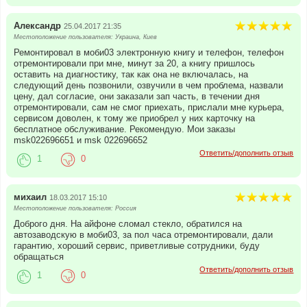
Александр
25.04.2017 21:35
Местоположение пользователя: Украина, Киев
Ремонтировал в моби03 электронную книгу и телефон, телефон
отремонтировали при мне, минут за 20, а книгу пришлось
оставить на диагностику, так как она не включалась, на
следующий день позвонили, озвучили в чем проблема, назвали
цену, дал согласие, они заказали зап часть, в течении дня
отремонтировали, сам не смог приехать, прислали мне курьера,
сервисом доволен, к тому же приобрел у них карточку на
бесплатное обслуживание. Рекомендую. Мои заказы
msk022696651 и msk 022696652
Ответить/дополнить отзыв
1
0
михаил
18.03.2017 15:10
Местоположение пользователя: Россия
Доброго дня. На айфоне сломал стекло, обратился на
автозаводскую в моби03, за пол часа отремонтировали, дали
гарантию, хороший сервис, приветливые сотрудники, буду
обращаться
Ответить/дополнить отзыв
1
0