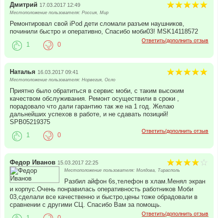
Дмитрий
17.03.2017 12:49
Местоположение пользователя: Россия, Мир
Ремонтировал свой iPod дети сломали разъем наушников,
починили быстро и оперативно, Спасибо моби03! MSK14118572
Ответить/дополнить отзыв
1
0
Наталья
16.03.2017 09:41
Местоположение пользователя: Норвегия, Осло
Приятно было обратиться в сервис моби, с таким высоким
качеством обслуживания. Ремонт осуществили в сроки ,
порадовало что дали гарантию так же на 1 год. Желаю
дальнейших успехов в работе, и не сдавать позиций!
SPB05219375
Ответить/дополнить отзыв
1
0
Федор Иванов
15.03.2017 22:25
Местоположение пользователя: Молдова, Тирасполь
Разбил айфон 6s,телефон в хлам.Менял экран
и корпус.Очень понравилась оперативность работников Моби
03,сделали все качественно и быстро,цены тоже обрадовали в
сравнении с другими СЦ. Спасибо Вам за помощь.
Ответить/дополнить отзыв