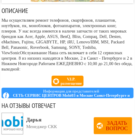
ОПИСАНИЕ
Мы осуществляем ремонт телефонов, смартфонов, планшетов,
ноутбуков, пк, моноблоков, фотоаппаратов, электронных книг,
плееров. У нас всегда имеются в наличи запчасти от таких мировых
брендов как Acer, Apple, ASUS, BenQ, Bliss, Compaq, Dell, Desten,
eMachines, Fujitsu, GIGABYTE, HP, iRU, Lenovo/IBM, MSI, Packard
Bell, Panasonic, Roverbook, Samsung, SONY, Toshiba,
ViewSonicОбслуживание Наша сеть включает в себя 12 сервисных
центров. 8 из нихних находятся в Москве, 2 в Санкт - Петербурге и 2 в
Нижнем Новгороде.Работаем ЕЖЕДНЕВНО с 10,00 до 21,00 без обеда,
выходной:
V.I.P.
размещение
Информация для представителей
СЕТЬ СЕРВИС ЦЕНТРОВ Mobi03 в Москве Санкт-Петербурге и
Нижнем Новгороде
НА ОТЗЫВЫ ОТВЕЧАЕТ
Дарья
ЗАДАТЬ
Менеджер СКК
ВОПРОС