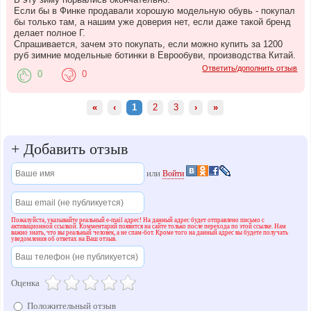
Если бы в Финке продавали хорошую модельную обувь - покупал
бы только там, а нашим уже доверия нет, если даже такой бренд
делает полное Г.
Спрашивается, зачем это покупать, если можно купить за 1200
руб зимние модельные ботинки в Еврообуви, производства Китай.
Ответить/дополнить отзыв
0
0
«
‹
1
2
3
›
»
+
Добавить отзыв
или
Войти
Пожалуйста, указывайте реальный e-mail адрес! На данный адрес будет отправлено письмо с
активационной ссылкой. Комментарий появится на сайте только после перехода по этой ссылке. Нам
важно знать, что вы реальный человек, а не спам-бот. Кроме того на данный адрес вы будете получать
уведомления об ответах на Ваш отзыв.
Оценка
Положительный отзыв