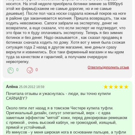
носится. На этой неделе приобрела ботинки зимние за 6990руб
этой же фирмы(скажем не самые дорогие, но и не самые
дешевые). После пол часа носки содрала кожный покров на ноге
в районе где заканчивается молния. Пришла возвращать, так как
ходить невозможно. Сапоги забрали на экспертизу, денег не
возвратили, а еще сказали, что если эксперт не подтвердит, что
это брак то я буду оплачивать экспертизу. Теперь я без зимних
ботинок и без денег. Надо оказывается , как сказал продавец в
ботинках сначала ходить по дому. Хотя вот у меня была схожая
ситуация года 2 назад в другом магазине, мне деньги сразу
вернули и извинились. Все таки фирменный магазин и мы идем
туда за качеством и гарантией, а получаем очередную
нервотрепку.
Ответить/дополнить отзыв
0
0
Алёна
25.09.2012 18:59
Почитала отзывы и ужаснулась - люди, вы точно купили
CARNABY?
Около пяти лет назад я в томском Честере купила туфли.
Оригинальный дизайн, силуэт элегантный, верх - с едва
заметным эффектом "мятой" кожи, перед декорирован ремешком
с пряжкой , очень высокий каблук, не громоздкий, изящный,
прямой и устойчивый.
Из минусов - у меня широкая нога в основании пальцев, а туфли