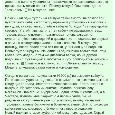
довольно сильно укреплены - практически не разносились за это
время, лишь легли по ноге. Почему минус? Они очень долго
"ложились". )) Из минусов - всё.
Плюсы - ни одни туфли на каблуке такой высоты не позволяли
чувствовать себя настолько уверенно и устойчиво - я высокая и
не худая, скажем мягко, любые каблуки "отходят" за пару-тройку
сезонов. У этой пары за пять лет каблук не расшатался, верх
туфель вида не потерял практически - очень аккуратно
смотрятся, без повреждений и царапин, хотя носились не в руках,
а активно эксплуатировались по назначению. В минувшую
пятницу, после более пяти лет носки, у них лопнула подошва.
Новые туфли будут мною куплены однозначно только там - тем
более, что модель с тем же дизайном верха, но на другой
подошве - с сужающимся каблуком и чуть приподнятым носком -
там есть. ))) Отличное постоянство. ))) Обязательно их возьму!
Модель улучшена, стала мягче и комфортнее.
Сегодня взяла там полусапожки (4 990 р.) на высоком каблуке.
Потрясающе удобны, подошва не скользит, что критично важно в
грядущий гололёд, смотрятся очаровательно - элегантно и не
вычурно. Не хотелось их снимать. Купила, оббегав кучу
магазинов - ничего не "мурркнуло", одни нервы и сомнения, а в
Честере, позволь мне бюджет, с 4 парами ушла бы, не
раздумывая: купленные уже полусапожки, вышеупомянутые
туфельки, зимние ботиночки и ботинки осенние. Всё потрясающе
качественное, красивое, лёгкое и нога просто отдыхает!
Новый вариант старых туфель и обновку прикладываю. Серый