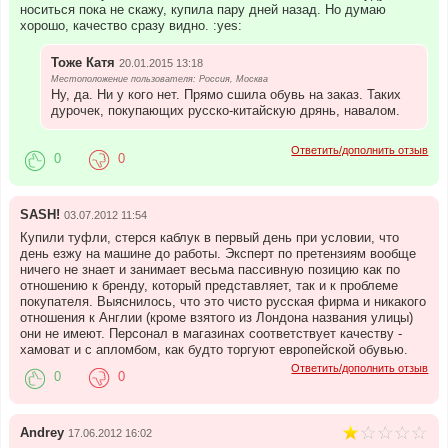
носиться пока не скажу, купила пару дней назад. Но думаю
хорошо, качество сразу видно. :yes:
Тоже Катя
20.01.2015 13:18
Местоположение пользователя: Россия, Москва
Ну, да. Ни у кого нет. Прямо сшила обувь на заказ. Таких
дурочек, покупающих русско-китайскую дрянь, навалом.
Ответить/дополнить отзыв
0
0
SASH!
03.07.2012 11:54
Купили туфли, стерся каблук в первый день при условии, что
день езжу на машине до работы. Эксперт по претензиям вообще
ничего не знает и занимает весьма пассивную позицию как по
отношению к бренду, который представляет, так и к проблеме
покупателя. Выяснилось, что это чисто русская фирма и никакого
отношения к Англии (кроме взятого из Лондона названия улицы)
они не имеют. Персонал в магазинах соответствует качеству -
хамоват и с апломбом, как будто торгуют европейской обувью.
Ответить/дополнить отзыв
0
0
Andrey
17.06.2012 16:02