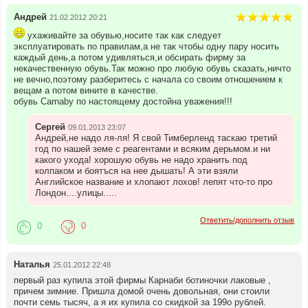
Андрей
21.02.2012 20:21
ухаживайте за обувью,носите так как следует
эксплуатировать по правилам,а не так чтобы одну пару носить
каждый день,а потом удивляться,и обсирать фирму за
некачественную обувь.Так можно про любую обувь сказать,ничто
не вечно,поэтому разберитесь с начала со своим отношением к
вещам а потом вините в качестве.
обувь Carnaby по настоящему достойна уважения!!!
Сергей
09.01.2013 23:07
Андрей,не надо ля-ля! Я свой Тимберленд таскаю третий
год по нашей земе с реагентами и всяким дерьмом.и ни
какого ухода! хорошую обувь не надо хранить под
колпаком и боятъся на нее дышать! А эти взяли
Английское название и хлопают лохов! лепят что-то про
Лондон....улицы.....
Ответить/дополнить отзыв
0
0
Наталья
25.01.2012 22:48
первый раз купила этой фирмы Карнаби ботиночки лаковые ,
причем зимние. Пришла домой очень довольная, они стоили
почти семь тысяч, а я их купила со скидкой за 199о рублей.