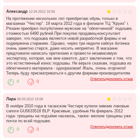
Александр
12.04.2012 16:56
На протяжении нескольких лет приобретаю обувь только в
магазинах "Честер". 19 марта 2012 года в филиале ТЦ "Круиз" г.
Рязани приобрел полуботинки мужские на "облегченной" подошве,
стоимостью 6490 рублей.При покупке продавец-консультант
заверил, что подошва является новой разработкой фирмы и не
подвержена стиранию. Однако, через три недели каблук ботинка
очень заметно стерся, даже носить неприятно. В магазине
предложили написать претензию и провести независимую
экспертизу, которая, как мне кажется, даст заключение о том, что
это естественный износ подошвы. Не верьте сказкам, подошва из
облегченного материала - одноразовая! Жаль, очень огорчили!
Теперь буду присматриваться к другим фирмам-производителям.
Ответить/дополнить отзыв
0
0
Лара
06.03.2012 15:06
В ноябре 2010 года в таганском Честере купили зимние лаковые
сапоги GU5633518 BLP. Красивые, удобные.На февраль 2012
года- трещины на подъёме насквозь, также- мелкие трещины уже
почти по всей подошве.
Ответить/дополнить отзыв
0
0