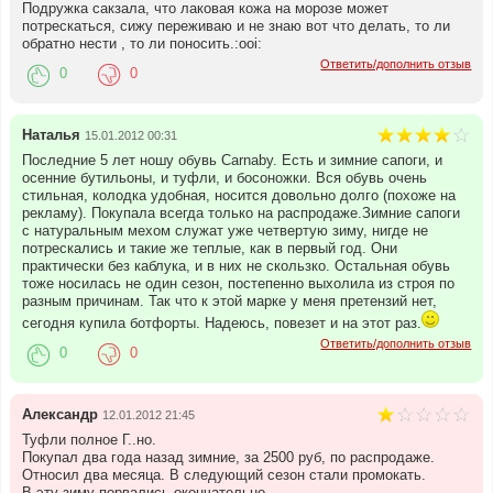
Подружка сакзала, что лаковая кожа на морозе может
потрескаться, сижу переживаю и не знаю вот что делать, то ли
обратно нести , то ли поносить.:ooi:
Ответить/дополнить отзыв
0
0
Наталья
15.01.2012 00:31
Последние 5 лет ношу обувь Carnaby. Есть и зимние сапоги, и
осенние бутильоны, и туфли, и босоножки. Вся обувь очень
стильная, колодка удобная, носится довольно долго (похоже на
рекламу). Покупала всегда только на распродаже.Зимние сапоги
с натуральным мехом служат уже четвертую зиму, нигде не
потрескались и такие же теплые, как в первый год. Они
практически без каблука, и в них не скользко. Остальная обувь
тоже носилась не один сезон, постепенно выхолила из строя по
разным причинам. Так что к этой марке у меня претензий нет,
сегодня купила ботфорты. Надеюсь, повезет и на этот раз.
Ответить/дополнить отзыв
0
0
Александр
12.01.2012 21:45
Туфли полное Г..но.
Покупал два года назад зимние, за 2500 руб, по распродаже.
Относил два месяца. В следующий сезон стали промокать.
В эту зиму порвались окончательно.