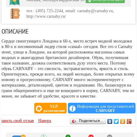
тел.: (495) 725-2244, email: carnaby@carnaby.ru,
http://www.carnaby.ru/
ОПИСАНИЕ
Сердце свингующего Лондона в 60-х, место встреч модной молодежи
в 80-х и несомненный лидер стиля «casual» сегодня. Все это о Carnaby
street, улице в Лондоне, на которой расположены магазины самых
модных и авангардных британских дизайнеров. Обувь, получившая
такое название, должна соответствовать духу этого места. Поэтому
обувь CARNABY – это смелость, экстравагантность, яркость и стиль.
Ориентируясь, прежде всего, на людей молодых, более открытых всему
новому и прогрессивному, CARNABY много экспериментирует с
материалами, детализацией, цветом и подошвами. Но, балансируя на
грани общепринятого и еще не вошедшего в норму, CARNABY, тем не
менее, не забывает об удобстве, красоте и качестве.
V.I.P.
Информация для представителей
размещение
CARNABY
ОТЗЫВЫ
бавить свой отзыв
Наверх
Поделиться…