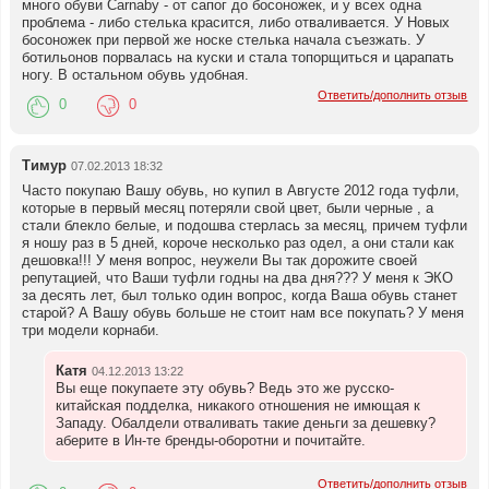
много обуви Carnaby - от сапог до босоножек, и у всех одна
проблема - либо стелька красится, либо отваливается. У Новых
босоножек при первой же носке стелька начала съезжать. У
ботильонов порвалась на куски и стала топорщиться и царапать
ногу. В остальном обувь удобная.
Ответить/дополнить отзыв
0
0
Тимур
07.02.2013 18:32
Часто покупаю Вашу обувь, но купил в Августе 2012 года туфли,
которые в первый месяц потеряли свой цвет, были черные , а
стали блекло белые, и подошва стерлась за месяц, причем туфли
я ношу раз в 5 дней, короче несколько раз одел, а они стали как
дешовка!!! У меня вопрос, неужели Вы так дорожите своей
репутацией, что Ваши туфли годны на два дня??? У меня к ЭКО
за десять лет, был только один вопрос, когда Ваша обувь станет
старой? А Вашу обувь больше не стоит нам все покупать? У меня
три модели корнаби.
Катя
04.12.2013 13:22
Вы еще покупаете эту обувь? Ведь это же русско-
китайская подделка, никакого отношения не имющая к
Западу. Обалдели отваливать такие деньги за дешевку?
аберите в Ин-те бренды-оборотни и почитайте.
Ответить/дополнить отзыв