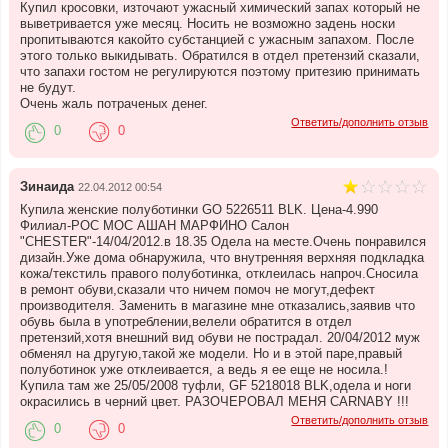
Купил кросовки, източают ужасный химический запах который не
выветривается уже месяц. Носить не возможно задень носки
пропитываются какойто субстанцией с ужасным запахом. После
этого только выкидывать. Обратился в отдел претензий сказали,
что запахи гостом не регулируются поэтому притезию принимать
не будут.
Очень жаль потраченых денег.
Ответить/дополнить отзыв
0
0
Зинаида
22.04.2012 00:54
Купила женские полуботинки GO 5226511 BLK. Цена-4.990
Филиал-РОС МОС АШАН МАРФИНО Салон
"CHESTER"-14/04/2012.в 18.35 Одела на месте.Очень понравился
дизайн.Уже дома обнаружила, что внутренняя верхняя подкладка
кожа/текстиль правого полуботинка, отклеилась напроч.Сносила
в ремонт обуви,сказали что ничем помоч не могут,дефект
производителя. Заменить в магазине мне отказались,заявив что
обувь была в употреблении,велели обратится в отдел
претензий,хотя внешний вид обуви не пострадал. 20/04/2012 муж
обменял на другую,такой же модели. Но и в этой паре,правый
полуботинок уже отклеивается, а ведь я ее еще не носила.!
Купила там же 25/05/2008 туфли, GF 5218018 BLK,одела и ноги
окрасились в черний цвет. РАЗОЧЕРОВАЛ МЕНЯ CARNABY !!!
Ответить/дополнить отзыв
0
0