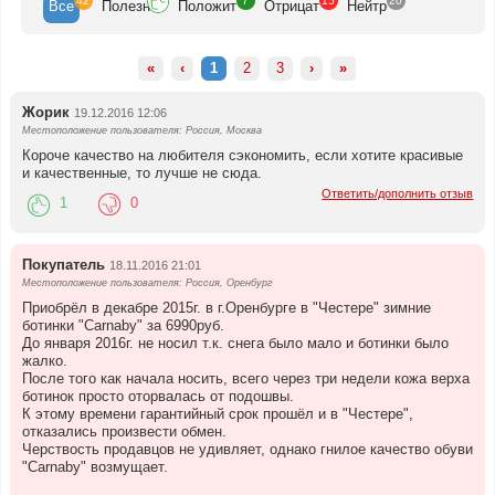
42
7
15
20
Все
Полезн
Положит
Отрицат
Нейтр
«
‹
1
2
3
›
»
Жорик
19.12.2016 12:06
Местоположение пользователя: Россия, Москва
Короче качество на любителя сэкономить, если хотите красивые
и качественные, то лучше не сюда.
Ответить/дополнить отзыв
1
0
Покупатель
18.11.2016 21:01
Местоположение пользователя: Россия, Оренбург
Приобрёл в декабре 2015г. в г.Оренбурге в "Честере" зимние
ботинки "Carnaby" за 6990руб.
До января 2016г. не носил т.к. снега было мало и ботинки было
жалко.
После того как начала носить, всего через три недели кожа верха
ботинок просто оторвалась от подошвы.
К этому времени гарантийный срок прошёл и в "Честере",
отказались произвести обмен.
Черствость продавцов не удивляет, однако гнилое качество обуви
"Carnaby" возмущает.