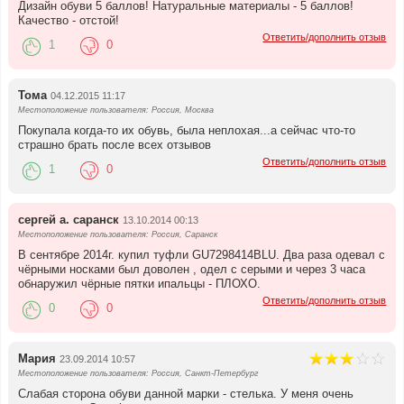
Дизайн обуви 5 баллов! Натуральные материалы - 5 баллов!
Качество - отстой!
Ответить/дополнить отзыв
1
0
Тома
04.12.2015 11:17
Местоположение пользователя: Россия, Москва
Покупала когда-то их обувь, была неплохая...а сейчас что-то
страшно брать после всех отзывов
Ответить/дополнить отзыв
1
0
cергей а. саранск
13.10.2014 00:13
Местоположение пользователя: Россия, Саранск
В сентябре 2014г. купил туфли GU7298414BLU. Два раза одевал с
чёрными носками был доволен , одел с серыми и через 3 часа
обнаружил чёрные пятки ипальцы - ПЛОХО.
Ответить/дополнить отзыв
0
0
Мария
23.09.2014 10:57
Местоположение пользователя: Россия, Санкт-Петербург
Слабая сторона обуви данной марки - стелька. У меня очень