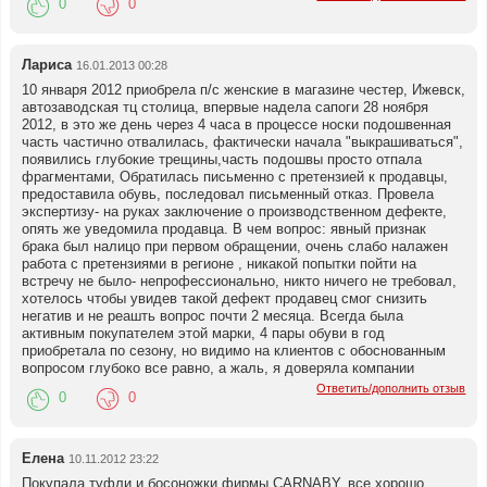
0
0
Лариса
16.01.2013 00:28
10 января 2012 приобрела п/с женские в магазине честер, Ижевск,
автозаводская тц столица, впервые надела сапоги 28 ноября
2012, в это же день через 4 часа в процессе носки подошвенная
часть частично отвалилась, фактически начала "выкрашиваться",
появились глубокие трещины,часть подошвы просто отпала
фрагментами, Обратилась письменно с претензией к продавцы,
предоставила обувь, последовал письменный отказ. Провела
экспертизу- на руках заключение о производственном дефекте,
опять же уведомила продавца. В чем вопрос: явный признак
брака был налицо при первом обращении, очень слабо налажен
работа с претензиями в регионе , никакой попытки пойти на
встречу не было- непрофессионально, никто ничего не требовал,
хотелось чтобы увидев такой дефект продавец смог снизить
негатив и не реашть вопрос почти 2 месяца. Всегда была
активным покупателем этой марки, 4 пары обуви в год
приобретала по сезону, но видимо на клиентов с обоснованным
вопросом глубоко все равно, а жаль, я доверяла компании
Ответить/дополнить отзыв
0
0
Елена
10.11.2012 23:22
Покупала туфли и босоножки фирмы CARNABY, все хорошо