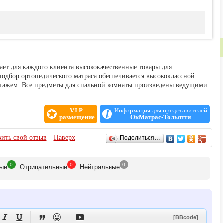
бирает для каждого клиента высококачественные товары для
одбор ортопедического матраса обеспечивается высококлассной
стажем. Все предметы для спальной комнаты произведены ведущими
V.I.P.
Информация для представителей
размещение
ОкМатрас-Тольятти
ить свой отзыв
Наверх
Поделиться…
0
0
0
ые
Отрицат
ельные
Нейтр
альные





[BBcode]