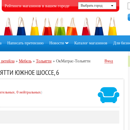
Рейтинги магазинов в вашем городе
а
Написать претензию
Новости
Каталог магазинов
Для бизн
 ретейла
»
Мебель
»
Тольятти
»
ОкМатрас-Тольятти
Вход
ЬЯТТИ ЮЖНОЕ ШОССЕ, 6
ательных
,
0 нейтральных
)