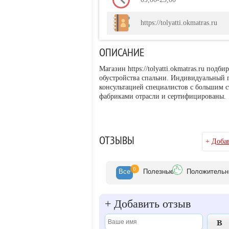
https://tolyatti.okmatras.ru
ОПИСАНИЕ
Магазин https://tolyatti.okmatras.ru под
обустройства спальни. Индивидуальный п
консультацией специалистов с большим 
фабриками отрасли и сертифицированы.
ОТЗЫВЫ
+
Добав
0
Все
Полезн
ые
Положит
ельн
+
Добавить отзыв
