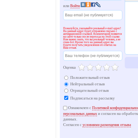
или
Войти
Пожалуйста, указывайте реальный e-mail адрес!
На данный адрес будет отправлено письмо с
активационной ссылкой. Комментарий появится
на сайте только после перехода по этой ссылке.
Нам важно знать, что вы реальный человек, а не
спам-бот. Кроме того на данный адрес вы
будете получать уведомления об ответах на
Ваш отзыв.
Оценка
Положительный отзыв
Нейтральный отзыв
Отрицательный отзыв
Подписаться на рассылку
Ознакомлен с
Политикой конфиденциальнос
и согласен на обработ
персональных данных
данных.
Согласен с
условиями размещения отзыва