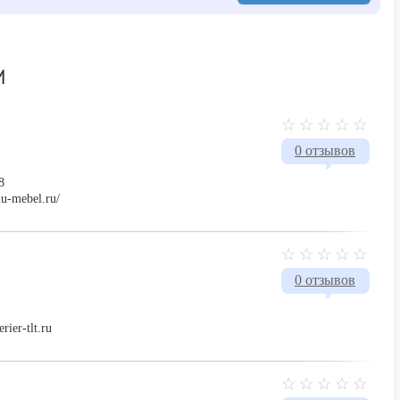
И
0 отзывов
8
lu-mebel.ru/
0 отзывов
rier-tlt.ru