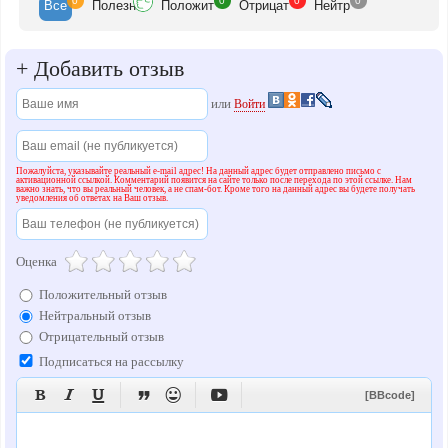
0
0
0
0
Все
Полезн
Положит
Отрицат
Нейтр
+
Добавить отзыв
или
Войти
Пожалуйста, указывайте реальный e-mail адрес! На данный адрес будет отправлено письмо с
активационной ссылкой. Комментарий появится на сайте только после перехода по этой ссылке. Нам
важно знать, что вы реальный человек, а не спам-бот. Кроме того на данный адрес вы будете получать
уведомления об ответах на Ваш отзыв.
Оценка
Положительный отзыв
Нейтральный отзыв
Отрицательный отзыв
Подписаться на рассылку






[BBcode]