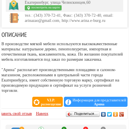
Екатеринбург, улица Челюскинцев,60
посмотреть на карте
тел.: (343) 370-72-41, Факс: (343) 370-72-40, email:
arinazao@gmail.com, http://www.arina.e-burg.ru
ОПИСАНИЕ
В производстве мягкой мебели используются высококачественные
материалы: натуральное дерево, пенополиуретан, импортная и
отечественная ткань, кожзаменитель, кожа. По желанию покупателей
мебель изготавливается под заказ по размерам заказчика.
"Арина" располагает производственными площадями и салоном-
магазином, расположенными в центральной части города
Екатеринбурга, имеет собственную торговую марку, сертификат на
производимую продукцию и сертификат на услуги розничной
торговли.
V.I.P.
Информация для представителей
размещение
Арина
ОТЗЫВЫ
бавить свой отзыв
Наверх
Поделиться…