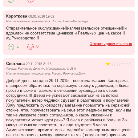
Короткова
08.01.2016 19:02
Местоположение пользователя: Россия, Санкт-Петербург
Отвратительное обслуживание!!наплевательское отношение!!!и
вдобавок не соответствие ценников и Реальных цен на кассе!!!
ау,Руководство!!!
Ответить/дополнить отзыв
1
0
Светлана
29.11.2015 21:16
Филиал: Ростов-на-Дону, ул. Малиновского, д. 23 д
Местоположение пользователя: Россия, Ростов-на-Дону
Добрый день, сегодня 29.11.2015г., посетила магазин Касторама,
с вопросом обратилась на сервисную стойку к девочкам, я была
просто в шоке от хамского отношения руководства к своим
сотрудника!!!! Двери не успевают закрываться из за потока
покупателей, ветер ледяной сдувает и работников и покупателей!
Хочу предложить руководству магазина поработать на сервисной
стойке, чтоб прочувствовать на себе этот ледяной ветер, если вы
так не уважаете своих сотрудников, о каком уважении к
покупателям может идти речь? Я была с ребёнком и больше 2-х
минут не смогла простоять, а люди трудятся 8 часов.
Администрация, примите меры, сделайте комфортным посещение
вашего магазина, между прочим это мы ( покупатели) приносим