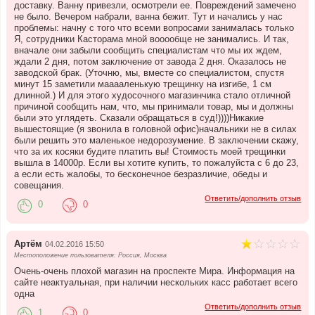
доставку. Ванну привезли, осмотрели ее. Повреждений замечено
не было. Вечером набрали, ванна бежит. Тут и начались у нас
проблемы: начну с того что всеми вопросами занималась только
Я, сотрудники Касторама мной вооообще не занимались. И так,
вначале они забыли сообщить специалистам что мы их ждем,
ждали 2 дня, потом заключение от завода 2 дня. Оказалось не
заводской брак. (Уточню, мы, вместе со специалистом, спустя
минут 15 заметили мааааленькую трещинку на изгибе, 1 см
длинной.) И для этого худосочного магазинчика стало отличной
причиной сообщить нам, что, мы принимали товар, мы и должны
были это углядеть. Сказали обращаться в суд!))))Никакие
вышестоящие (я звонила в головной офис)начальники не в силах
были решить это маленькое недорозумение. В заключении скажу,
что за их косяки будите платить вы! Стоимость моей трещинки
вышла в 14000р. Если вы хотите купить, то пожалуйста с 6 до 23,
а если есть жалобы, то бесконечное безразличие, обеды и
совещания.
Ответить/дополнить отзыв
0
0
Артём
04.02.2016 15:50
Местоположение пользователя: Россия, Москва
Очень-очень плохой магазин на проспекте Мира. Информация на
сайте неактуальная, при наличии нескольких касс работает всего
одна
Ответить/дополнить отзыв
1
0