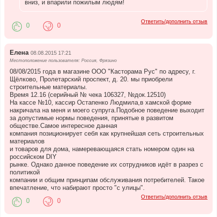
вниз, и впарили пожилым людям!
Ответить/дополнить отзыв
0
0
Елена
08.08.2015 17:21
Местоположение пользователя: Россия, Фрязино
08/08/2015 года в магазине ООО "Касторама Рус" по адресу, г.
Щёлково, Пролетарский проспект, д. 20. мы приобрели
строительные материалы.
Время 12.16 (серийный № чека 106327, №док.12510)
На кассе №10, кассир Остапенко Людмила,в хамской форме
накричала на меня и моего супруга.Подобное поведение выходит
за допустимые нормы поведения, принятые в развитом
обществе.Самое интересное данная
компания позиционирует себя как крупнейшая сеть строительных
материалов
и товаров для дома, намеревающаяся стать номером один на
российском DIY
рынке. Однако данное поведение их сотрудников идёт в разрез с
политикой
компании и общим принципам обслуживания потребителей. Такое
впечатление, что набирают просто "с улицы".
Ответить/дополнить отзыв
0
0