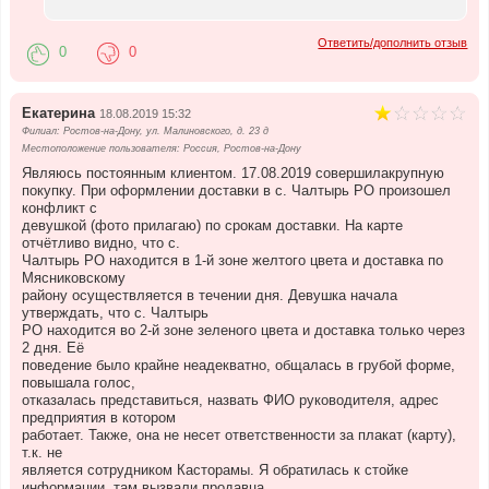
Ответить/дополнить отзыв
0
0
Екатерина
18.08.2019 15:32
Филиал: Ростов-на-Дону, ул. Малиновского, д. 23 д
Местоположение пользователя: Россия, Ростов-на-Дону
Являюсь постоянным клиентом. 17.08.2019 совершилакрупную
покупку. При оформлении доставки в с. Чалтырь РО произошел
конфликт с
девушкой (фото прилагаю) по срокам доставки. На карте
отчётливо видно, что с.
Чалтырь РО находится в 1-й зоне желтого цвета и доставка по
Мясниковскому
району осуществляется в течении дня. Девушка начала
утверждать, что с. Чалтырь
РО находится во 2-й зоне зеленого цвета и доставка только через
2 дня. Её
поведение было крайне неадекватно, общалась в грубой форме,
повышала голос,
отказалась представиться, назвать ФИО руководителя, адрес
предприятия в котором
работает. Также, она не несет ответственности за плакат (карту),
т.к. не
является сотрудником Касторамы. Я обратилась к стойке
информации, там вызвали продавца,