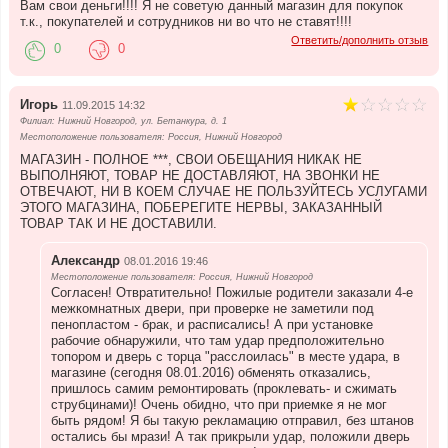
Вам свои деньги!!!! Я не советую данный магазин для покупок
т.к., покупателей и сотрудников ни во что не ставят!!!!
Ответить/дополнить отзыв
0
0
Игорь
11.09.2015 14:32
Филиал: Нижний Новгород, ул. Бетанкура, д. 1
Местоположение пользователя: Россия, Нижний Новгород
МАГАЗИН - ПОЛНОЕ ***, СВОИ ОБЕЩАНИЯ НИКАК НЕ
ВЫПОЛНЯЮТ, ТОВАР НЕ ДОСТАВЛЯЮТ, НА ЗВОНКИ НЕ
ОТВЕЧАЮТ, НИ В КОЕМ СЛУЧАЕ НЕ ПОЛЬЗУЙТЕСЬ УСЛУГАМИ
ЭТОГО МАГАЗИНА, ПОБЕРЕГИТЕ НЕРВЫ, ЗАКАЗАННЫЙ
ТОВАР ТАК И НЕ ДОСТАВИЛИ.
Александр
08.01.2016 19:46
Местоположение пользователя: Россия, Нижний Новгород
Согласен! Отвратительно! Пожилые родители заказали 4-е
межкомнатных двери, при проверке не заметили под
пенопластом - брак, и расписались! А при установке
рабочие обнаружили, что там удар предположительно
топором и дверь с торца "расслоилась" в месте удара, в
магазине (сегодня 08.01.2016) обменять отказались,
пришлось самим ремонтировать (проклевать- и сжимать
струбцинами)! Очень обидно, что при приемке я не мог
быть рядом! Я бы такую рекламацию отправил, без штанов
остались бы мрази! А так прикрыли удар, положили дверь