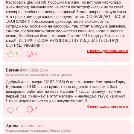
Касторама Щелково!!! Хороший магазин, но вот уже несколько
дней подряд замечаю что на касса катастрофически не хватает
кассиров особенно в вечернее время! Задал вопрос сотрудникам
что происходит где кассиры получил ответ, СОКРАЩАЮТ ЧАСЫ ,
ЭКОНОМЯТ!!!! Уважаемое руководство не экономьте на
сотрудниках особенно на кассирах, там стоят молодые девчонки,
тяжело обслуживать такое количество клиентов когда в разгаре
сезон, безобразие был в магазин 2 июля 2015 года работают пять
касс!!! Из 18!!!! ПОЗОР РУКОВОДСТВУ ИЗДЕВАЕТЕСЬ НАД
СОТРУДНИКАМИ!!!!
Ответить/дополнить отзыв
0
0
Евгений
03.07.2015 15:28
Местоположение пользователя: Россия, Щелково
Добрый день, вчера (02.07.2015) был в магазине Касторама Город
Щелково в 19:00 часов купил товар подошел к кассам и был
шокирован работают на весь магазин 4 кассы! Замечу что я не
первый раз приезжаю в этот магазин и наблюдаю такую картину!
Что за издевательство дан покупателями!!!!
Ответить/дополнить отзыв
0
0
Артем
14.06.2015 13:19
Местоположение пользователя: Россия, Москва