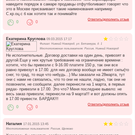
наведите порядок в самаре продавцы отфутболивают говорят что
это в Москве присваивают такие наименования например
С.кр.оц.с б как хотите так и понимайте
Ответить/дополнить отзыв
0
0
Екатерина Круглова
09.03.2015 17:17
Филиал: Нижний Новгород, ул. Бетанкура, д. 1
Местоположение пользователя: Россия, Нижний Новгород
Не исполнительные. Договор доставки на один день, привозят в
другой.Еще у них крутые требование на ограничение времени :
хотите, что бы привезли с 9-16.00 платите 150 р, так они все
равно привезут в 17.00. для них договор вообще не имеет силы(то
снег, то град, то еще что нибудь...) Мы заказали на 28марта, тут
они с нами не связались, что то они не нашли, ладно, так они не
позвонили, не сообщили. далее перенесли на 1 марта, в первых
рядах- привезли в 17.00. Это что? Меня последнее вывело: не
весь заказ привезли, перенесли на 9 марта!!! и вот должны опять
в 17.00 привести. БАРДАК!!!
Ответить/дополнить отзыв
0
0
Наталия
17.01.2015 13:45
Местоположение пользователя: Россия, Щелково