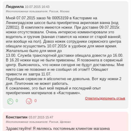
Людмила
10.07.2015 16:43
Местоположение пользователя: Россия, Москва
Мной 07.07.2015 заказ № 00053159 в Кастораме на
Ленинградском шоссе была приобретена акриловая ванна (код
228011). В комплекте имеются ножки. При доставке 09.07.2015г.
ножки отсутствовали. Очень интересно комментировали это
водитель и грузчик (ванная ставится на ножки от старой ванной;
или вообще на пол). Довоз ножек сотрудники сервисного центра
обещали осуществить 10.07.2015г в удобное для меня время.
Желательно было для меня до
13.00. Служба транспортной доставки обещала довести до 16.00.
В 16.20 ножки еще не были привезены. Я позвонила в сервисный
центр. Выяснилось, что ножки сегодня не будут доставлены. Мне
никто сам не позвонил и не сообщил об этом!!! Обещают
привести их завтра 11.07.
Подобным сервисом я абсолютно не довольна. Вот жду ножки 2
дня. Плиточник не может работать.
К сожалению, это был мой первый и последний опыт
приобретения материалов в «Кастораме».
Ответить/дополнить отзыв
0
0
Константин
03.07.2015 15:47
Местоположение пользователя: Россия, Щелково
Здравствуйте! Я являюсь постоянным клиентом магазина