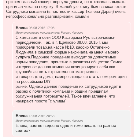
пришел главный кассир, вернула деньги, но отказалась выдать
оригинал чека на покупку. В жалобную книгу был написан отзыв.
Сотрудники магазина (в частности кассир Ткачева Дарья) очень
непрофессионально разговаривали, хамили
Елена
08.08.2015 17:08
Местоположение пользователя: Россия, Фрязино
С хамством в сети ООО Касторама Рус встречаемся
периодически. Так, в г. Щёлково 08.08. 2015 г. мы
приобрели товар,на кассе №10, кассир Остапенко
Людмила,в хамской форме накричала на меня и моего
супруга.Подобное поведение выходит за допустимые
нормы поведения, принятые в развитом обществе.Самое
интересное данная компания позиционирует себя как
крупнейшая сеть строительных материалов
и товаров для дома, намеревающаяся стать номером один
на российском DIY
рынке. Однако данное поведение их сотрудников идёт в
разрез с политикой компании и общим принципам
обслуживания потребителей. Такое впечатление, что
набирают просто "с улицы".
Елена
13.08.2015 20:53
Местоположение пользователя: Россия, Фрязино
Елена, вам не надоело одно и тоже писать на разных
сайтах?