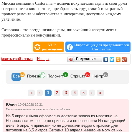
Миссия компании Castorama – помочь покупателям сделать свои дома
совершеннее и комфортнее, преобразовать трудоемкий и затратный
процесс ремонта и обустройства в интересное, доступное каждому
увлечение.
Castorama - это всегда низкие цены, широчайший ассортимент и
профессиональные консультации.
V.I.P.
Информация для представителей
размещение
Castorama
ОТЗЫВЫ
бавить свой отзыв
Наверх
Поделиться…
82
3
60
19
Все
Полезн
Положит
Отрицат
Нейтр
«
‹
1
2
3
4
5
›
»
Юлия
10.04.2020 19:31
Местоположение пользователя: Россия, Москва
На 5 апреля была оформлена доставка заказа из магазина на
Новорязанском шоссе,не привезли и не позвонили.На следующий
день, 6 апреля привезли,но не доложили ведро с краской для
потолков на 6,5 литров.Сегодня 10 апреля,ничего не могу от них