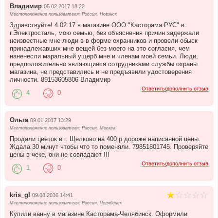
Владимир
05.02.2017 18:22
Местоположение пользователя: Россия, Ногинск
Здравствуйте! 4.02.17 в магазине ООО "Касторама РУС" в
г.Электросталь, мою семью, без объяснения причин задержали
неизвестные мне люди в в форме охранников и провели обыск
принадлежавших мне вещей без моего на это согласия, чем
наненесли маральный ущерб мне и членам моей семьи. Люди,
предположительно являющиеся сотрудниками службы охраны
магазина, не представились и не предъявили удостоверения
личности. 89153605806 Владимир
Ответить/дополнить отзыв
4
0
Ольга
09.01.2017 13:29
Местоположение пользователя: Россия, Москва
Продали цветок в г. Щелково на 400 р дороже написанной цены.
Ждала 30 минут чтобы что то поменяли. 79851801745. Проверяйте
цены в чеке, они не совпадают !!!
Ответить/дополнить отзыв
1
0
kris_gl
09.08.2016 14:41
Местоположение пользователя: Россия, Челябинск
Купили ванну в магазине Касторама-Челябинск. Оформили