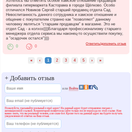
Хотелось бы отметить особое хамское отношение продавцов
филиала гипермаркета Касторама в городе Щёлково. Особо
отличился Новиков Сергей старший продавец отдела Сад.
Невоспитанность данного сотрудника и хамское отношение и
общение с покупателем странно как "позволяют" данному
человеку являться "старшим продавцом" в магазине. Это не
отдел Сад - а колхоз))))Благодаря профессионализму старшего
менеджера отдела сервиса мы наконец-то осуществили покупку,
а "осадочек остался"))))
Ответить/дополнить отзыв
0
0
«
‹
1
2
3
4
5
›
»
+
Добавить отзыв
или
Войти
Пожалуйста, указывайте реальный e-mail адрес! На данный адрес будет отправлено письмо с
активационной ссылкой. Комментарий появится на сайте только после перехода по этой ссылке. Нам
важно знать, что вы реальный человек, а не спам-бот. Кроме того на данный адрес вы будете получать
уведомления об ответах на Ваш отзыв.