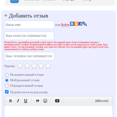
+
Добавить отзыв
или
Войти
Пожалуйста, указывайте реальный e-mail адрес! На данный адрес будет отправлено письмо с
активационной ссылкой. Комментарий появится на сайте только после перехода по этой ссылке. Нам
важно знать, что вы реальный человек, а не спам-бот. Кроме того на данный адрес вы будете получать
уведомления об ответах на Ваш отзыв.
Оценка
Положительный отзыв
Нейтральный отзыв
Отрицательный отзыв
Подписаться на рассылку






[BBcode]