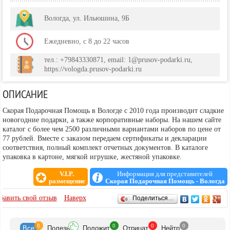
Вологда, ул. Ильюшина, 9Б
Ежедневно, с 8 до 22 часов
тел.: +79843330871, email: 1@prusov-podarki.ru,
https://vologda.prusov-podarki.ru
ОПИСАНИЕ
Скорая Подарочная Помощь в Вологде с 2010 года производит сладкие
новогодние подарки, а также корпоративные наборы. На нашем сайте
каталог с более чем 2500 различными вариантами наборов по цене от
77 рублей. Вместе с заказом передаем сертификаты и декларации
соответствия, полный комплект отчетных документов. В каталоге
упаковка в картоне, мягкой игрушке, жестяной упаковке.
V.I.P.
Информация для представителей
размещение
Скорая Подарочная Помощь - Вологда
ОТЗЫВЫ
бавить свой отзыв
Наверх
Поделиться…
0
0
0
0
Все
Полезн
Положит
Отрицат
Нейтр