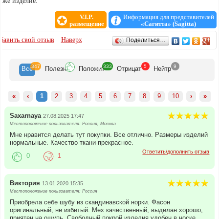
же изделие.
V.I.P.
Информация для представителей
размещение
«Сагитта» (Sagitta)
ОТЗЫВЫ
бавить свой отзыв
Наверх
Поделиться…
347
333
5
9
Все
Полезн
Положит
Отрицат
Нейтр
«
‹
1
2
3
4
5
6
7
8
9
10
›
»
Saxarnaya
27.08.2025 17:47
Местоположение пользователя: Россия, Москва
Мне нравится делать тут покупки. Все отлично. Размеры изделий
нормальные. Качество ткани-прекрасное.
Ответить/дополнить отзыв
0
1
Виктория
13.01.2020 15:35
Местоположение пользователя: Россия
Приобрела себе шубу из скандинавской норки. Фасон
оригинальный, не избитый. Мех качественный, выделан хорошо,
приятен на ощупь. Свободный покрой изделия удобен в носке.