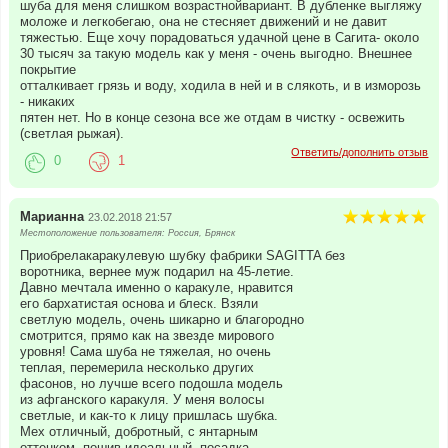
шуба для меня слишком возрастнойвариант. В дубленке выгляжу
моложе и легкобегаю, она не стесняет движений и не давит
тяжестью. Еще хочу порадоваться удачной цене в Сагита- около
30 тысяч за такую модель как у меня - очень выгодно. Внешнее
покрытие
отталкивает грязь и воду, ходила в ней и в слякоть, и в изморозь
- никаких
пятен нет. Но в конце сезона все же отдам в чистку - освежить
(светлая рыжая).
Ответить/дополнить отзыв
0
1
Марианна
23.02.2018 21:57
Местоположение пользователя: Россия, Брянск
Приобрелакаракулевую шубку фабрики SAGITTA без
воротника, вернее муж подарил на 45-летие.
Давно мечтала именно о каракуле, нравится
его бархатистая основа и блеск. Взяли
светлую модель, очень шикарно и благородно
смотрится, прямо как на звезде мирового
уровня! Сама шуба не тяжелая, но очень
теплая, перемерила несколько других
фасонов, но лучше всего подошла модель
из афганского каракуля. У меня волосы
светлые, и как-то к лицу пришлась шубка.
Мех отличный, добротный, с янтарным
оттенком, пошив идеальный, посадка