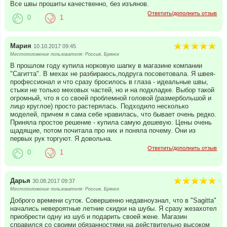
Все швы прошиты качественно, без изъянов.
Ответить/дополнить отзыв
0
1
Мария
10.10.2017 09:45
Местоположение пользователя: Россия, Брянск
В прошлом году купила норковую шапку в магазине компании
"Сагитта". В мехах не разбираюсь,подруга посоветовала. Я швея-
профессионал и что сразу бросилось в глаза - идеальные швы,
стыки не только меховых частей, но и на подкладке. Выбор такой
огромный, что я со своей проблемной головой (размербольшой и
лицо круглое) просто растерялась. Подходило несколько
моделей, причем я сама себе нравилась, что бывает очень редко.
Приняла простое решение - купила самую дешевую. Цены очень
щадящие, потом почитала про них и поняла почему. Они из
первых рук торгуют. Я довольна.
Ответить/дополнить отзыв
0
1
Дарья
30.08.2017 09:37
Местоположение пользователя: Россия, Брянск
Доброго времени суток. Совершенно недавноузнал, что в "Sagitta"
начались невероятные летние скидки на шубы. Я сразу жезахотел
приобрести одну из шуб и подарить своей жене. Магазин
справился со своими обязанностями на действительно высоком