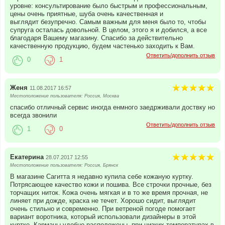
уровне: консультирование было быстрым и профессиональным,
цены очень приятные, шуба очень качественная и
выглядит безупречно. Самым важным для меня было то, чтобы
супруга осталась довольной. В целом, этого я и добился, а все
благодаря Вашему магазину. Спасибо за действительно
качественную продукцию, будем частенько заходить к Вам.
Ответить/дополнить отзыв
0
1
Женя
11.08.2017 16:57
Местоположение пользователя: Россия, Москва
спасибо отличный сервис иногда енмного заедрживали доствку но
всегда звонили
Ответить/дополнить отзыв
1
0
Екатерина
28.07.2017 12:55
Местоположение пользователя: Россия, Брянск
В магазине Сагитта я недавно купила себе кожаную куртку.
Потрясающее качество кожи и пошива. Все строчки прочные, без
торчащих ниток. Кожа очень мягкая и в то же время прочная, не
линяет при дожде, краска не течет. Хорошо сидит, выглядит
очень стильно и современно. При ветреной погоде помогает
вариант воротника, который использовали дизайнеры в этой
куртке. Карманы удобно расположены, при низких температурах в