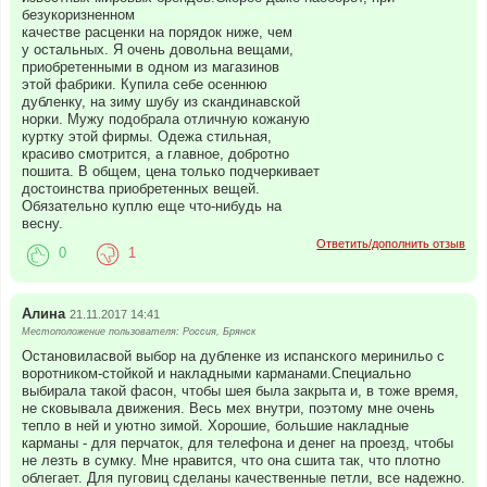
безукоризненном
качестве расценки на порядок ниже, чем
у остальных. Я очень довольна вещами,
приобретенными в одном из магазинов
этой фабрики. Купила себе осеннюю
дубленку, на зиму шубу из скандинавской
норки. Мужу подобрала отличную кожаную
куртку этой фирмы. Одежа стильная,
красиво смотрится, а главное, добротно
пошита. В общем, цена только подчеркивает
достоинства приобретенных вещей.
Обязательно куплю еще что-нибудь на
весну.
Ответить/дополнить отзыв
0
1
Алина
21.11.2017 14:41
Местоположение пользователя: Россия, Брянск
Остановиласвой выбор на дубленке из испанского меринильо с
воротником-стойкой и накладными карманами.Специально
выбирала такой фасон, чтобы шея была закрыта и, в тоже время,
не сковывала движения. Весь мех внутри, поэтому мне очень
тепло в ней и уютно зимой. Хорошие, большие накладные
карманы - для перчаток, для телефона и денег на проезд, чтобы
не лезть в сумку. Мне нравится, что она сшита так, что плотно
облегает. Для пуговиц сделаны качественные петли, все надежно.