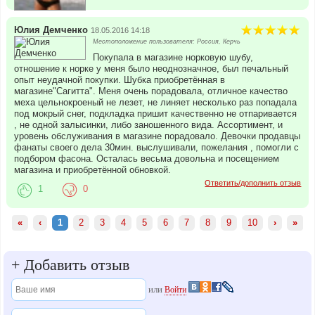
Юлия Демченко
18.05.2016 14:18
Местоположение пользователя: Россия, Керчь
Покупала в магазине норковую шубу,
отношение к норке у меня было неоднозначное, был печальный
опыт неудачной покупки. Шубка приобретённая в
магазине"Сагитта". Меня очень порадовала, отличное качество
меха цельнокроеный не лезет, не линяет несколько раз попадала
под мокрый снег, подкладка пришит качественно не отпаривается
, не одной залысинки, либо заношенного вида. Ассортимент, и
уровень обслуживания в магазине порадовало. Девочки продавцы
фанаты своего дела 30мин. выслушивали, пожелания , помогли с
подбором фасона. Осталась весьма довольна и посещением
магазина и приобретённой обновкой.
Ответить/дополнить отзыв
1
0
«
‹
1
2
3
4
5
6
7
8
9
10
›
»
+
Добавить отзыв
или
Войти