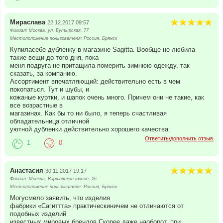
Мираслава
22.12.2017 09:57
Филиал: Москва, ул. Бутырская, 77
Местоположение пользователя: Россия, Брянск
Купиласебе дубленку в магазине Sagitta. Вообще не любила
такие вещи до того дня, пока
меня подруга не притащила померить зимнюю одежду, так
сказать, за компанию.
Ассортимент впечатляющий: действительно есть в чем
покопаться. Тут и шубы, и
кожаные куртки, и шапок очень много. Причем они не такие, как
все возрастные в
магазинах. Как бы то ни было, я теперь счастливая
обладательница отличной
уютной дубленки действительно хорошего качества.
Ответить/дополнить отзыв
1
0
Анастасия
30.11.2017 19:17
Филиал: Москва, Варшавское шоссе, 26
Местоположение пользователя: Россия, Брянск
Могусмело заявить, что изделия
фабрики «Сагиттта» практическиничем не отличаются от
подобных изделий
известных мировых брендов.Скорее даже наоборот, при