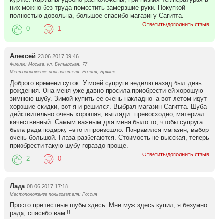
них можно без труда поместить замерзшие руки. Покупкой
полностью довольна, большое спасибо магазину Сагитта.
Ответить/дополнить отзыв
0
1
Алексей
23.06.2017 09:46
Филиал: Москва, ул. Бутырская, 77
Местоположение пользователя: Россия, Брянск
Доброго времени суток. У моей супруги неделю назад был день
рождения. Она меня уже давно просила приобрести ей хорошую
зимнюю шубу. Зимой купить ее очень накладно, а вот летом идут
хорошие скидки, вот я и решился. Выбрал магазин Сагитта. Шуба
действительно очень хорошая, выглядит превосходно, материал
качественный. Самым важным для меня было то, чтобы супруга
была рада подарку –это и произошло. Понравился магазин, выбор
очень большой. Глаза разбегаются. Стоимость не высокая, теперь
приобрести такую шубу гораздо проще.
Ответить/дополнить отзыв
2
0
Лада
08.06.2017 17:18
Местоположение пользователя: Россия
Просто прелестные шубы здесь. Мне муж здесь купил, я безумно
рада, спасибо вам!!!