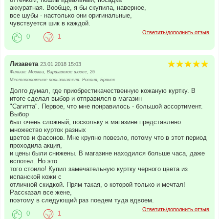
аккуратная. Вообще, я бы скупила, наверное,
все шубы - настолько они оригинальные,
чувствуется шик в каждой.
Ответить/дополнить отзыв
0
1
Лизавета
23.01.2018 15:03
Филиал: Москва, Варшавское шоссе, 26
Местоположение пользователя: Россия, Брянск
Долго думал, где приобрестикачественную кожаную куртку. В
итоге сделал выбор и отправился в магазин
"Сагитта". Первое, что мне понравилось - большой ассортимент.
Выбор
был очень сложный, поскольку в магазине представлено
множество курток разных
цветов и фасонов. Мне крупно повезло, потому что в этот период
проходила акция,
и цены были снижены. В магазине находился больше часа, даже
вспотел. Но это
того стоило! Купил замечательную куртку черного цвета из
испанской кожи с
отличной скидкой. Прям такая, о которой только и мечтал!
Рассказал все жене,
поэтому в следующий раз поедем туда вдвоем.
Ответить/дополнить отзыв
0
1