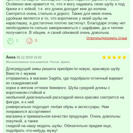
Особенно мне нравится то, что я могу надевать свою шубу и под
брюки и с юбкой, т.к. его длина доходит мне до колена.
Смотрится очень стильно и дорого. Также для меня очень
удобным является и то, что воротничок у моей шубы не
нараспашку, а достаточно плотно застегнут. Благодаря этому нет
необходимости сильно заморачиваться с шарфами, да и теплее
получается. В общем, я своей обновкой очень довольна.
Ответить/дополнить отзыв
1
0
Анна
06.12.2019 15:02
Местоположение пользователя: Россия, Брянск
Длягрядущей зимы решила приобрести новую, красивую шубу.
Вместе с мужем
отправились в магазин Sagitta, где подобрали отличный вариант
из скандинавской
норки в мягком оттенке бежевого. Шуба средней длины с
воротником-стойкой и
необычной диагональной раскладкой меха красиво смотрится на
фигуре, и к ней
универсально подходит любая обувь и аксессуары. Нам
понравился ассортимент
магазина и премиальное качество продукции. Очень довольны
покупкой, а также
скидкой на нашу модель шубы. Обязательно придем еще,
подобрать что-нибудь мужу!