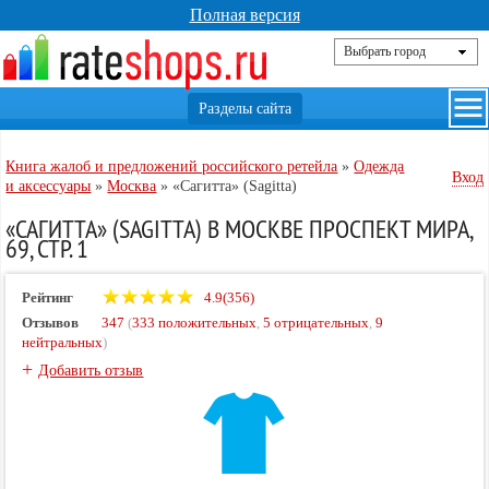
Полная версия
Книга жалоб и предложений российского ретейла
»
Одежда
Вход
и аксессуары
»
Москва
»
«Сагитта» (Sagitta)
«САГИТТА» (SAGITTA) В МОСКВЕ ПРОСПЕКТ МИРА,
69, СТР. 1
Рейтинг
4.9(356)
Отзывов
347
(
333 положительных
,
5 отрицательных
,
9
нейтральных
)
+
Добавить отзыв