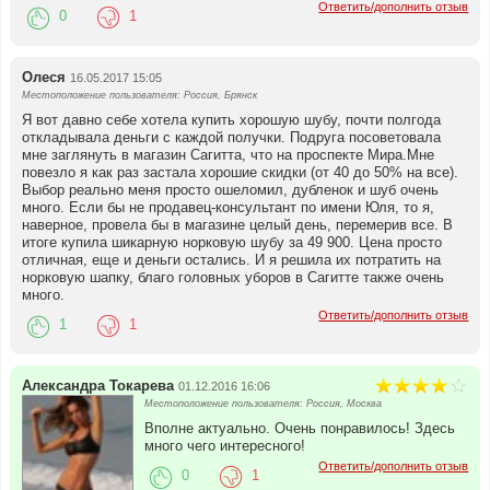
Ответить/дополнить отзыв
0
1
Олеся
16.05.2017 15:05
Местоположение пользователя: Россия, Брянск
Я вот давно себе хотела купить хорошую шубу, почти полгода
откладывала деньги с каждой получки. Подруга посоветовала
мне заглянуть в магазин Сагитта, что на проспекте Мира.Мне
повезло я как раз застала хорошие скидки (от 40 до 50% на все).
Выбор реально меня просто ошеломил, дубленок и шуб очень
много. Если бы не продавец-консультант по имени Юля, то я,
наверное, провела бы в магазине целый день, перемерив все. В
итоге купила шикарную норковую шубу за 49 900. Цена просто
отличная, еще и деньги остались. И я решила их потратить на
норковую шапку, благо головных уборов в Сагитте также очень
много.
Ответить/дополнить отзыв
1
1
Александра Токарева
01.12.2016 16:06
Местоположение пользователя: Россия, Москва
Вполне актуально. Очень понравилось! Здесь
много чего интересного!
Ответить/дополнить отзыв
0
1