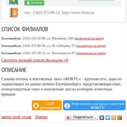
филиалы
тел.: (343) 371-88-12, http://www.focus.su
СПИСОК ФИЛИАЛОВ
Екатеринбург
, (343) 254-50-08, ул. Малышева, 108 (
посмотреть на карте
)
Екатеринбург
, (343) 370-66-99, ул. М.-Сибиряка, 97 (
посмотреть на карте
)
Екатеринбург
, (343) 379-30-13, ул. Металлургов, 87 (
посмотреть на карте
)
Смотреть полный список филиалов (4)
ОПИСАНИЕ
Cалоны оптики и контактных линз «ФОКУС» - крупная сеть, одна из
лидирующих на рынке оптики Екатеринбурга, представляющая очки,
солнцезащитные очки и контактные линзы всемирно известных
брендов.
V.I.P.
Информация для представителей
размещение
ФОКУС
ОТЗЫВЫ
бавить свой отзыв
Наверх
Поделиться…