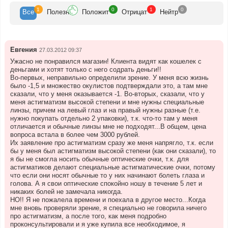
1
0
1
0
Все
Полезн
Положит
Отрицат
Нейтр
Евгения
27.03.2012 09:37
Ужасно не понравился магазин! Клиента видят как кошелек с
деньгами и хотят только с него содрать деньги!!
Во-первых, неправильно определили зрение. У меня всю жизнь
было -1,5 и множество окулистов подтверждали это, а там мне
сказали, что у меня оказывается -1. Во-вторых, сказали, что у
меня астигматизм высокой степени и мне нужны специальные
линзы, причем на левый глаз и на правый нужны разные (т.е.
нужно покупать отдельно 2 упаковки), т.к. что-то там у меня
отличается и обычные линзы мне не подходят...В общем, цена
вопроса встала в более чем 3000 рублей.
Их заявление про астигматизм сразу же меня напрягло, т.к. если
бы у меня был астигматизм высокой степени (как они сказали), то
я бы не смогла носить обычные оптические очки, т.к. для
астигматиков делают специальные астигматические очки, потому
что если они носят обычные то у них начинают болеть глаза и
голова. А я свои оптические спокойно ношу в течение 5 лет и
никаких болей не замечала никогда.
НО!! Я не пожалела времени и поехала в другое место...Когда
мне вновь проверяли зрение, я специально не говорила ничего
про астигматизм, а после того, как меня подробно
проконсультировали и я уже купила все необходимое, я