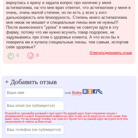
вернулась к врачу и задала вопрос про наличие у меня
астигматизма, на что мне врач ответил, что астигматизм у меня в
очень, очень малой степени, но он есть у всех у кого
дальнозоркость или близорукость. Степень моего астигматизма
мне никак не мешает и специальные линзы мне не нужны!!!
После вынесенного "урока" я никому не советую идти в эту
фирму, потому что им нужно всучить товар подороже, не
задумываясь при этом о здоровье клиента. А что если бы я
поверила им и купила специальные линзы, тем самым, испортив
себе здоровье?
Ответить/дополнить отзыв
0
0
+
Добавить отзыв
или
Войти
Пожалуйста, указывайте реальный e-mail адрес! На данный адрес будет отправлено письмо с
активационной ссылкой. Комментарий появится на сайте только после перехода по этой ссылке. Нам
важно знать, что вы реальный человек, а не спам-бот. Кроме того на данный адрес вы будете получать
уведомления об ответах на Ваш отзыв.