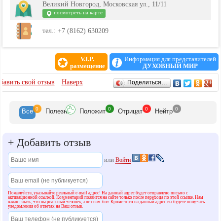
Великий Новгород, Московская ул., 11/11
посмотреть на карте
тел.: +7 (8162) 630209
V.I.P.
Информация для представителей
размещение
ДУХОВНЫЙ МИР
ОТЗЫВЫ
бавить свой отзыв
Наверх
Поделиться…
0
0
0
0
Все
Полезн
Положит
Отрицат
Нейтр
+
Добавить отзыв
или
Войти
Пожалуйста, указывайте реальный e-mail адрес! На данный адрес будет отправлено письмо с
активационной ссылкой. Комментарий появится на сайте только после перехода по этой ссылке. Нам
важно знать, что вы реальный человек, а не спам-бот. Кроме того на данный адрес вы будете получать
уведомления об ответах на Ваш отзыв.