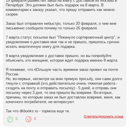
15 февраля разместил заказ на книгу с доставкой из Москвы в
Петербург. Это должен был быть подарок на 8 марта. В
комментарии к заказу указал, что прошу отправить как можно
скорее.
Заказ был отправлен небыстро, только 20 февраля, о чем мне
письменно сообщили почему-то только 26 февраля.
7 марта статус посылки был "Покинуло сортировочный центр", и
уведомление о доставке мне так и не пришло, пришлось срочно
искать аналогичную книгу для подарка.
9 марта уведомление о доставке пришло, но вы попробуйте
объяснить это женщине, которая ждет подарка именно 8 марта.
Я понимаю, что бОльшую часть времени заказ провел на почте
России.
Но, во-первых, несмотря на мою прямую просьбу, они сами долго
тянули с отправкой (это действительно очень тяжелая работа -
сходить на почту и отправить посылку) - 5 дней, и отправь они
посылку через 3 дня, то она пришла бы вовремя. Во-вторых,
причины, по которым заказ не был доставлен вовремя, меня, как
конечного потребителя, не интересуют.
Так что dkbooks.ru - тормоза еще те.
Ответить/дополнить отзыв
0
0