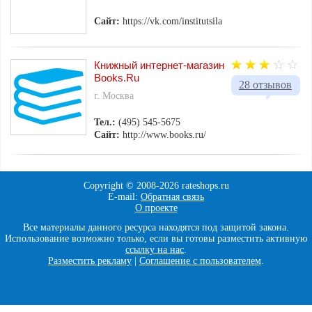
Сайт:
https://vk.com/institutsila
Книжный интернет-магазин
Books.Ru
28 отзывов
г. Москва
Тел.:
(495) 545-5675
Сайт:
http://www.books.ru/
Copyright © 2008-
2026 rateshops.ru
E-mail:
Обратная связь
О проекте
Все материалы данного ресурса находятся под защитой закона.
Использование возможно только, если вы готовы разместить активную
ссылку на нас
.
Разместить рекламу
|
Соглашение с пользователем
.