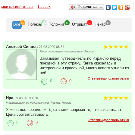
ОТЗЫВЫ
бавить свой отзыв
Наверх
Поделиться…
10
5
0
5
Все
Полезн
Положит
Отрицат
Нейтр
Алексей Синяев
21.02.2020 06:54
Местоположение пользователя: Россия
Заказывал путеводитель по Израилю перед
поездкой в эту страну. Книга оказалась и
интересной и красочной, много нового узнали из
неё.
Ответить/дополнить отзыв
0
0
Ира
29.08.2019 16:01
Местоположение пользователя: Россия, Москва
У меня все прошло ок. Доставили вовремя то, что заказывала.
Цена соответствовала.
Ответить/дополнить отзыв
0
0