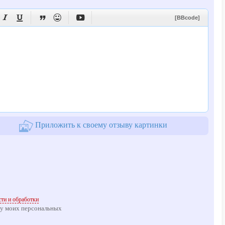





[BBcode]
Приложить к своему отзыву картинки
ти и обработки
ку моих персональных