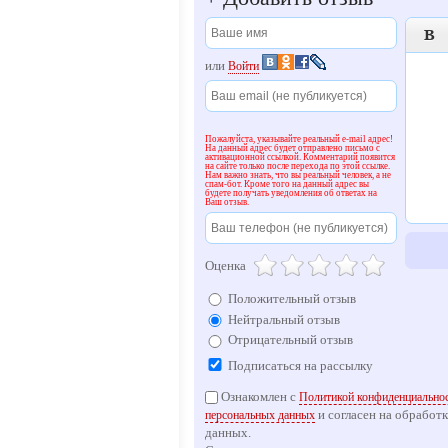

или
Войти
Пожалуйста, указывайте реальный e-mail адрес!
На данный адрес будет отправлено письмо с
активационной ссылкой. Комментарий появится
на сайте только после перехода по этой ссылке.
Нам важно знать, что вы реальный человек, а не
спам-бот. Кроме того на данный адрес вы
будете получать уведомления об ответах на
Ваш отзыв.
Оценка
Положительный отзыв
Нейтральный отзыв
Отрицательный отзыв
Подписаться на рассылку
Ознакомлен с
Политикой конфиденциальнос
и согласен на обработ
персональных данных
данных.