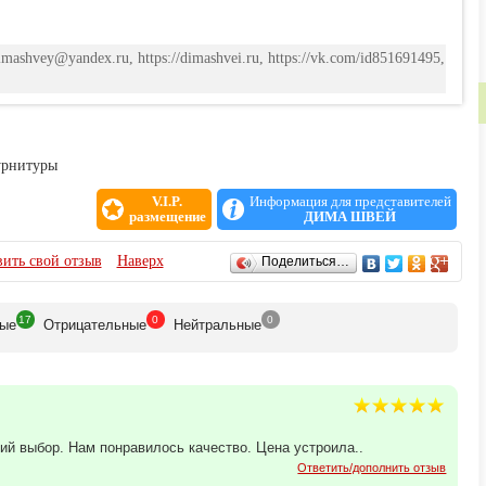
imashvey@yandex.ru, https://dimashvei.ru, https://vk.com/id851691495,
урнитуры
V.I.P.
Информация для представителей
размещение
ДИМА ШВЕЙ
ить свой отзыв
Наверх
Поделиться…
17
0
0
ые
Отрицат
ельные
Нейтр
альные
й выбор. Нам понравилось качество. Цена устроила..
Ответить/дополнить отзыв