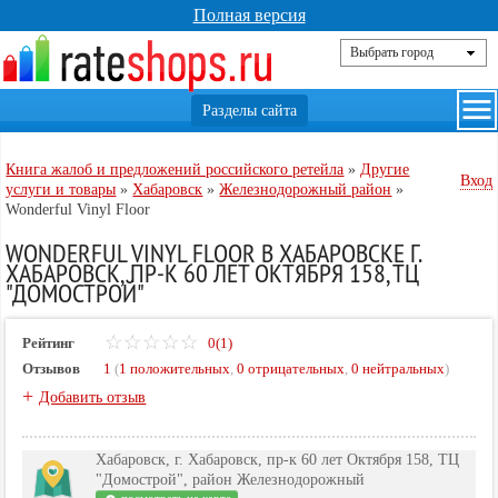
Полная версия
Книга жалоб и предложений российского ретейла
»
Другие
Вход
услуги и товары
»
Хабаровск
»
Железнодорожный район
»
Wonderful Vinyl Floor
WONDERFUL VINYL FLOOR В ХАБАРОВСКЕ Г.
ХАБАРОВСК, ПР-К 60 ЛЕТ ОКТЯБРЯ 158, ТЦ
"ДОМОСТРОЙ"
Рейтинг
0(1)
Отзывов
1
(
1 положительных
,
0 отрицательных
,
0 нейтральных
)
+
Добавить отзыв
Хабаровск, г. Хабаровск, пр-к 60 лет Октября 158, ТЦ
"Домострой", район Железнодорожный