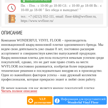
посмотреть на карте
Пн. - Птн.: с 10-00 до 18-00 Сб.: с 10-00 до 18-00 Вс.: с
10-00 до 18-00 " Без обеда и выходных! "
тел.: +7 (4212) 932-111, email: floor-khb@wvfloor.ru,
https://www.wvfloor.ru/
ОПИСАНИЕ
Компания WONDERFUL VINYL FLOOR – производитель
инновационной кварц-виниловой плитки одноименного бренда. Мы
ведем свою деятельность уже свыше 8 лет, постоянно расширяя
ассортимент и совершенствуя качество выпускаемой продукции.
Кварц-виниловая плитка для пола пользуется немалым успехом среди
покупателей, однако, это не дает нам право стоять на месте.
WVFLOOR постоянно развивается, изобретая более передовые
технические решения и последовательно внедряя их в производство.
Один из важнейших факторов успеха – наш дружный коллектив
профессионалов, которые прекрасно знают и любят свою работу.
Не менее важным для нас является мнение покупателей плитки
Читать полное описание
WONDERFUL VINYL FLOOR, отзывы о ней внимательно изучаются
нашими сотрудниками, которые затем вносят необходимые изменения.
V.I.P.
Информация для представителей
Компания WVFLOOR регулярно принимает участие в тематических
размещение
Wonderful Vinyl Floor
международных выставках («ИНТЕРСТРОЙЭКСПО», «MOSBUILD»,