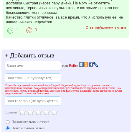
того, чтобы наша ПВХ плитка для пола, стен и потолка не только
доставка быстрая (через пару дней). Не могу не отметить
вежливых, терпеливых консультантов, с которыми решала все
имела высокое качество, но и была доступной для максимально
беспокоющие меня вопросы.
широкой аудитории покупателей. Если у вас возникли какие-либо
Качество плитки отличное, за всё время, что я использую её, не
вопросы, касательно нашей продукции (например, как правильно
нашла никаких недочётов.
уложить плитку ПВХ с замками), то получить ответ на них Вам
Ответить/дополнить отзыв
помогут квалифицированные менеджеры компании.
1
0
+
Добавить отзыв
или
Войти
Пожалуйста, указывайте реальный e-mail адрес! На данный адрес будет отправлено письмо с
активационной ссылкой. Комментарий появится на сайте только после перехода по этой ссылке. Нам
важно знать, что вы реальный человек, а не спам-бот. Кроме того на данный адрес вы будете получать
уведомления об ответах на Ваш отзыв.
Оценка
Положительный отзыв
Нейтральный отзыв