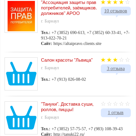
"Ассоциация защиты прав
потребителей, заёмщиков.
10 отзывов
должников" АРОО
г. Барнаул
Тел.:
+7 (3852) 690-613, +7 (3852) 60-33-41, +7-
913-022-70-21
Сайт:
https://altaipravo.clients.site
Салон красоты "Львица"
г. Барнаул
3 отзыва
Тел.:
+7 (913) 026-08-02
"Тануки". Доставка суши,
роллов, пиццы!
1 отзыв
г. Барнаул
Тел.:
+7 (3852) 57-75-57, +7 (983) 108-39-43
Сайт:
http://tanuki22.ru/