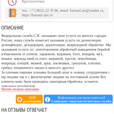
Круглосуточно
тел.: +7 (3852) 22 35 86, email: barnaul.ses@yandex.ru,
https://barnaul.sjes.ru
ОПИСАНИЕ
Федеральная служба СЭС оказывает свои услуги во многих городах
России, наша служба помогает оказывая услуги по дезинсекции.
дезинфекции, дезодорации, дератизации, акарицидной обработке. Мы
оказываем услуги по: уничтожением обработкой выведением борьбой
избавлением от клопов, тараканов, муравьев, блох, комаров, мух,
мошки, короеда,змей,ос,пчел, шершней, кротов, чешуйницы,
мокрицы, клещей, мышей, крыс, насекомых, грызунов, плесени,
грибка, неприятного запаха и многого другого.
За плечами нашими плечами большой опыт и знания, сотрудничаем с
юр.лицами так и с физическими лицами на постоянной основе.Все
клиенты кому была проведена санитарная обработка, остаются
довольны результатом.
Читать полное описание
не боимся трудностей, выводил паразитов даже в самых сложных
ситуациях!Наши сотрудники имеют соответствующее образование в
V.I.P.
Информация для представителей
данной сфере,а так же своевременно проходят переаттестацию,
размещение
Санитарно эпидемиологическая служба
благодаря чему мы делаем наш сервис на 100 % безопасным
НА ОТЗЫВЫ ОТВЕЧАЕТ
для вас, ваших детей и домашних животных.
Имеются препараты без запаха для уничтожения насекомых.