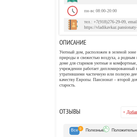
пн-вс 08:00-20:00
тел.: +7(918)276-29-09, emai
https://vladikavkaz.pansionaty-
ОПИСАНИЕ
Уютный дом, расположен в зеленой зоне 
природы и свежестью воздуха, а родным 
доме для стариков уютные и комфортные, 
учреждении работает дипломированный п
утратившими частичную или полную деесп
качеству Европы. Пансионат – второй дом
старость.
ОТЗЫВЫ
+
Добав
0
Все
Полезн
ые
Положит
ельн