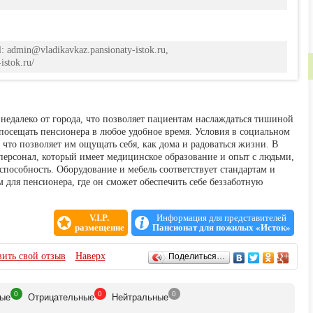
l: admin@vladikavkaz.pansionaty-istok.ru,
istok.ru/
недалеко от города, что позволяет пациентам наслаждаться тишиной
посещать пенсионера в любое удобное время. Условия в социальном
что позволяет им ощущать себя, как дома и радоваться жизни. В
ерсонал, который имеет медицинское образование и опыт с людьми,
особность. Оборудование и мебель соответствует стандартам и
 для пенсионера, где он сможет обеспечить себе беззаботную
V.I.P.
Информация для представителей
размещение
Пансионат для пожилых «Исток»
ить свой отзыв
Наверх
Поделиться…
0
0
0
ые
Отрицат
ельные
Нейтр
альные