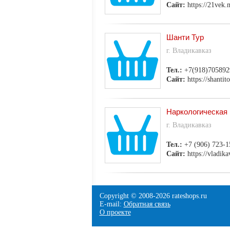
Сайт:
https://21vek.
Шанти Тур
г. Владикавказ
Тел.:
+7(918)705892
Сайт:
https://shantito
Наркологическая
г. Владикавказ
Тел.:
+7 (906) 723-1
Сайт:
https://vladik
Copyright © 2008-
2026 rateshops.ru
E-mail:
Обратная связь
О проекте