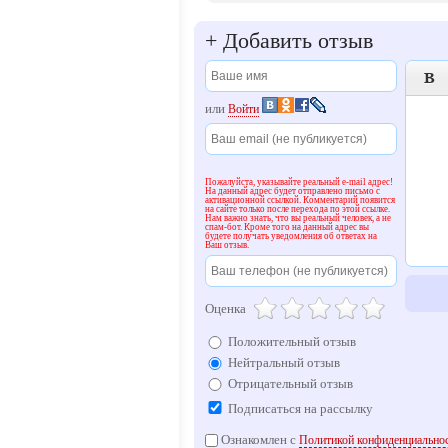
+
Добавить отзыв

или
Войти
Пожалуйста, указывайте реальный e-mail адрес!
На данный адрес будет отправлено письмо с
активационной ссылкой. Комментарий появится
на сайте только после перехода по этой ссылке.
Нам важно знать, что вы реальный человек, а не
спам-бот. Кроме того на данный адрес вы
будете получать уведомления об ответах на
Ваш отзыв.
Оценка
Положительный отзыв
Нейтральный отзыв
Отрицательный отзыв
Подписаться на рассылку
Ознакомлен с
Политикой конфиденциальнос