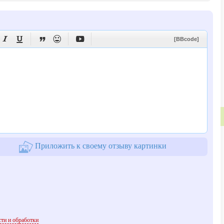





[BBcode]
Приложить к своему отзыву картинки
ти и обработки