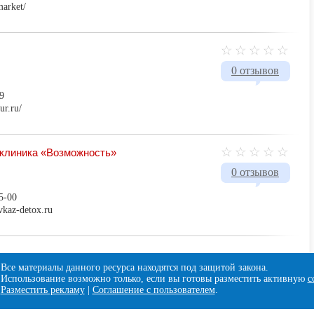
market/
0 отзывов
9
ur.ru/
 клиника «Возможность»
0 отзывов
5-00
avkaz-detox.ru
Все материалы данного ресурса находятся под защитой закона.
Использование возможно только, если вы готовы разместить активную
с
Разместить рекламу
|
Соглашение с пользователем
.