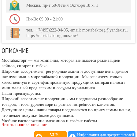
Москва, пр-т 60-Летия Октября 18 к. 1
Пн-Вс 09:00 - 21:00
тел.: +7(495)222-94-95, email: mostabaktorg@yandex.ru,
https://mostabaktorg.moscow/
ОПИСАНИЕ
Мостабакторг — мы компания, которая занимается реализацией
вейпов, сигарет и табака.
Широкий ассортимент, регулярные акции и доступные цены делают
нас лучшими в мире табачной продукции. Мы реализуем только
качественную и сертифицированную продукцию, которая наносит
минимальный вред легким и сосудам курильщика.
Наши преимущества:
Широкий ассортимент продукции - мы предлагаем разнообразие
товаров, чтобы удовлетворить разные потребности клиентов.
Доступные цены - наши товары предлагаются по приемлемым ценам,
что делает покупки более доступными.
Удобное расположение магазинов и график работы.
Читать полное описание
Профессиональное обслуживание - наши консультанты готовы ответить
на все ваши вопросы и помочь выбрать подходящий товар.
V.I.P.
Информация для представителей