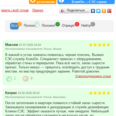
средства, подбираем метод обработки
размещение
КлинОн — СЭС-сервис
под конкретную задачу, предоставляем
ОТЗЫВЫ
документы для организаций.
бавить свой отзыв
Наверх
Поделиться…
Москва ул. Лесная 61с2
2
2
0
0
Все
Полезн
Положит
Отрицат
Нейтр
Максим
07.07.2026 19:04
Местоположение пользователя: Россия, Москва
В ванной и углах комнаты появилась черная плесень. Вызвал
СЭС-службу КлинОн. Специалист приехал с оборудованием,
обработал стены и перекрытия. Пока всё чисто, запах сырости
пропал. Только минус — пришлось освободить доступ к трудным
местам, но мастер предупредил заранее. Работой доволен.
Ответить/дополнить отзыв
1
0
Катрин
10.06.2026 09:42
Местоположение пользователя: Россия, Красноярск
После затопления в квартире появился стойкий запах сырости.
Заказывали озонирование и дезодорацию в службе дезинфекции
Клинон СЭС. Эффект оказался лучше, чем ожидали. Небольшой
запах после обработки сохранялся несколько часов, но