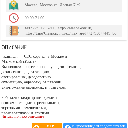
Москва, Москва ул. Лесная 61с2
09:00-21:00
тел.: 84950852400, http://cleanon-dez.ru,
https://t.me/Cleanon, https://max.ru/id772795877449_bot
ОПИСАНИЕ
«КлинОн — СЭС-сервис» в Москве и
Московской области.
Выполняем профессиональную дезинфекцию,
дезинсекцию, дератизацию,
озонирование, дезодорацию,
фумигацию, обработку от плесени,
уничтожение насекомых и грызунов.
Работаем с квартирами, домами,
офисами, складами, ресторанами,
торговыми помещениями,
производствами и другими
Читать полное описание
коммерческими объектами.
Используем профессиональные сертифицированные
V.I.P.
Информация для представителей