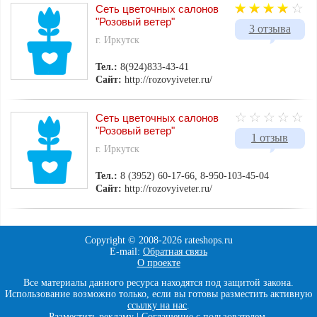
Сеть цветочных салонов
"Розовый ветер"
3 отзыва
г. Иркутск
Тел.:
8(924)833-43-41
Сайт:
http://rozovyiveter.ru/
Сеть цветочных салонов
"Розовый ветер"
1 отзыв
г. Иркутск
Тел.:
8 (3952) 60-17-66, 8-950-103-45-04
Сайт:
http://rozovyiveter.ru/
Copyright © 2008-
2026 rateshops.ru
E-mail:
Обратная связь
О проекте
Все материалы данного ресурса находятся под защитой закона.
Использование возможно только, если вы готовы разместить активную
ссылку на нас
.
Разместить рекламу
|
Соглашение с пользователем
.