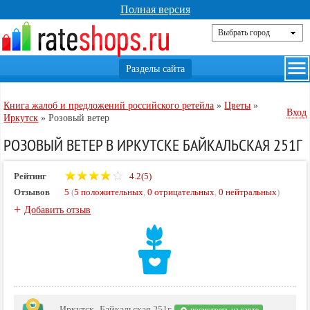
Полная версия
Книга жалоб и предложений российского ретейла
»
Цветы
»
Вход
Иркутск
»
Розовый ветер
РОЗОВЫЙ ВЕТЕР В ИРКУТСКЕ БАЙКАЛЬСКАЯ 251Г
Рейтинг
4.2(5)
Отзывов
5
(
5 положительных
,
0 отрицательных
,
0 нейтральных
)
+
Добавить отзыв
Иркутск, Байкальская 251г
посмотреть на карте