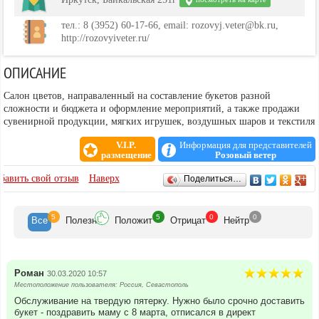
тел.: 8 (3952) 60-17-66, email: rozovyj.veter@bk.ru,
http://rozovyiveter.ru/
ОПИСАНИЕ
Салон цветов, направаленный на составление букетов разной
сложности и бюджета и оформление мероприятий, а также продажи
сувенирной продукции, мягких игрушек, воздушных шаров и текстиля
V.I.P.
Информация для представителей
размещение
Розовый ветер
ОТЗЫВЫ
бавить свой отзыв
Наверх
Поделиться…
5
5
0
0
Все
Полезн
Положит
Отрицат
Нейтр
Роман
30.03.2020 10:57
Местоположение пользователя: Россия, Севастополь
Обслуживание на твердую пятерку. Нужно было срочно доставить
букет - поздравить маму с 8 марта, отписался в директ