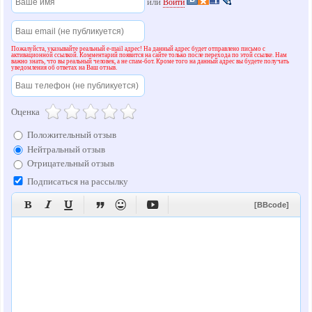
или
Войти
Пожалуйста, указывайте реальный e-mail адрес! На данный адрес будет отправлено письмо с
активационной ссылкой. Комментарий появится на сайте только после перехода по этой ссылке. Нам
важно знать, что вы реальный человек, а не спам-бот. Кроме того на данный адрес вы будете получать
уведомления об ответах на Ваш отзыв.
Оценка
Положительный отзыв
Нейтральный отзыв
Отрицательный отзыв
Подписаться на рассылку






[BBcode]