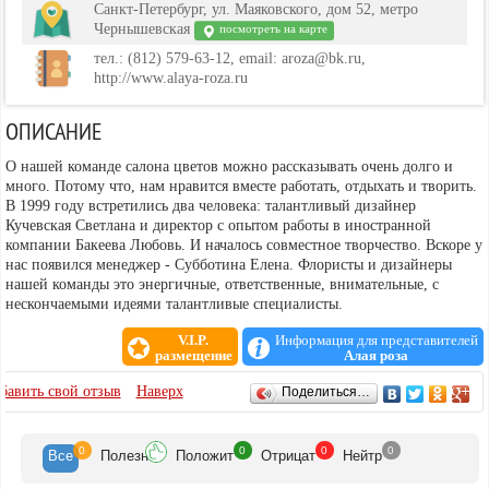
Санкт-Петербург, ул. Маяковского, дом 52, метро
Чернышевская
посмотреть на карте
тел.: (812) 579-63-12, email: aroza@bk.ru,
http://www.alaya-roza.ru
ОПИСАНИЕ
О нашей команде салона цветов можно рассказывать очень долго и
много. Потому что, нам нравится вместе работать, отдыхать и творить.
В 1999 году встретились два человека: талантливый дизайнер
Кучевская Светлана и директор с опытом работы в иностранной
компании Бакеева Любовь. И началось совместное творчество. Вскоре у
нас появился менеджер - Субботина Елена. Флористы и дизайнеры
нашей команды это энергичные, ответственные, внимательные, с
нескончаемыми идеями талантливые специалисты.
V.I.P.
Информация для представителей
размещение
Алая роза
ОТЗЫВЫ
бавить свой отзыв
Наверх
Поделиться…
0
0
0
0
Все
Полезн
Положит
Отрицат
Нейтр