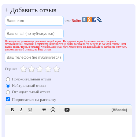
+
Добавить отзыв
или
Войти
Пожалуйста, указывайте реальный e-mail адрес! На данный адрес будет отправлено письмо с
активационной ссылкой. Комментарий появится на сайте только после перехода по этой ссылке. Нам
важно знать, что вы реальный человек, а не спам-бот. Кроме того на данный адрес вы будете получать
уведомления об ответах на Ваш отзыв.
Оценка
Положительный отзыв
Нейтральный отзыв
Отрицательный отзыв
Подписаться на рассылку






[BBcode]