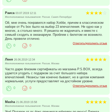
Раиса
03.07.2019 12:11
Местоположение пользователя: Россия, Санкт-Петербург
Ой, мне очень понравился набор Хобби, причем в классическом
наборе от Ps box было на выбор 23 впечатления. Не одно как у
многих, а столько много. Я решила не жадничать и вместе с
семьей сходить в океанариум. Проблем с билетом не возникло.
День провели отлично.
Ответить/дополнить отзыв
0
0
Леня
26.06.2019 12:34
Местоположение пользователя: Россия, Москва
Часто дарю близким сертификаты из магазина P.S.BOX, всегда
удается угодить с подарком за счет большого набора
впечатлений. Нюансы там конечно бывают, но в целом компания
нормальная, услуги предоставляет на достойном уровне.
Ответить/дополнить отзыв
0
0
Masha
21.06.2019 15:58
Местоположение пользователя: Россия, Москва
Ура! Подарок от пс бокс пришелся юбиляру по вкусу! Дарила