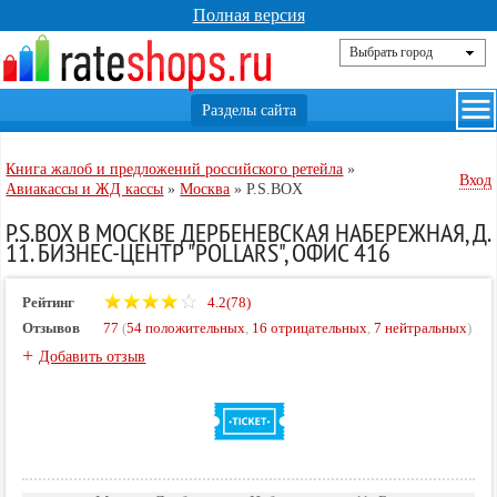
Полная версия
Книга жалоб и предложений российского ретейла
»
Вход
Авиакассы и ЖД кассы
»
Москва
»
P.S.BOX
P.S.BOX В МОСКВЕ ДЕРБЕНЕВСКАЯ НАБЕРЕЖНАЯ, Д.
11. БИЗНЕС-ЦЕНТР "POLLARS", ОФИС 416
Рейтинг
4.2(78)
Отзывов
77
(
54 положительных
,
16 отрицательных
,
7 нейтральных
)
+
Добавить отзыв