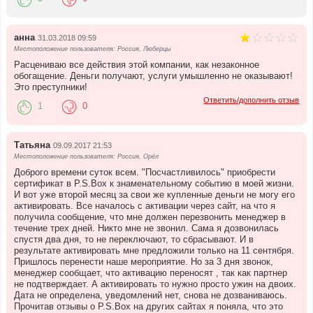
анна
31.03.2018 09:59
Местоположение пользователя: Россия, Люберцы
Расцениваю все действия этой компании, как незаконное
обогащение. Деньги получают, услуги умышленно не оказывают!
Это преступники!
Ответить/дополнить отзыв
1
0
Татьяна
09.09.2017 21:53
Местоположение пользователя: Россия, Орёл
Доброго времени суток всем. "Посчастливилось" приобрести
сертификат в P.S.Box к знаменательному событию в моей жизни.
И вот уже второй месяц за свои же купленные деньги не могу его
активировать. Все началось с активации через сайт, на что я
получила сообщение, что мне должен перезвонить менеджер в
течение трех дней. Никто мне не звонил. Сама я дозвонилась
спустя два дня, то не переключают, то сбрасывают. И в
результате активировать мне предложили только на 11 сентября.
Пришлось перенести наше мероприятие. Но за 3 дня звонок,
менеджер сообщает, что активацию переносят , так как партнер
не подтверждает. А активировать то нужно просто ужин на двоих.
Дата не определена, уведомлений нет, снова не дозваниваюсь.
Прочитав отзывы о P.S.Box на других сайтах я поняла, что это