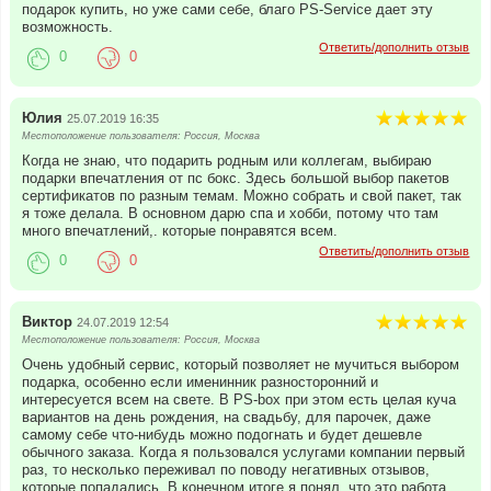
подарок купить, но уже сами себе, благо PS-Service дает эту
возможность.
Ответить/дополнить отзыв
0
0
Юлия
25.07.2019 16:35
Местоположение пользователя: Россия, Москва
Когда не знаю, что подарить родным или коллегам, выбираю
подарки впечатления от пс бокс. Здесь большой выбор пакетов
сертификатов по разным темам. Можно собрать и свой пакет, так
я тоже делала. В основном дарю спа и хобби, потому что там
много впечатлений,. которые понравятся всем.
Ответить/дополнить отзыв
0
0
Виктор
24.07.2019 12:54
Местоположение пользователя: Россия, Москва
Очень удобный сервис, который позволяет не мучиться выбором
подарка, особенно если именинник разносторонний и
интересуется всем на свете. В PS-box при этом есть целая куча
вариантов на день рождения, на свадьбу, для парочек, даже
самому себе что-нибудь можно подогнать и будет дешевле
обычного заказа. Когда я пользовался услугами компании первый
раз, то несколько переживал по поводу негативных отзывов,
которые попадались. В конечном итоге я понял, что это работа