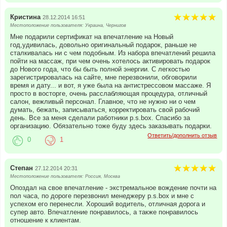
Кристина
28.12.2014 16:51
Местоположение пользователя: Украина, Чернигов
Мне подарили сертификат на впечатление на Новый
год,удивилась, довольно оригинальный подарок, раньше не
сталкивалась ни с чем подобным. Из набора впечатлений решила
пойти на массаж, при чем очень хотелось активировать подарок
до Нового года, что бы быть полной энергии. С легкостью
зарегистрировалась на сайте, мне перезвонили, обговорили
время и дату... и вот, я уже была на антистрессовом массаже. Я
просто в восторге, очень расслабляющая процедура, отличный
салон, вежливый персонал. Главное, что не нужно ни о чем
думать, бежать, записываться, корректировать свой рабочий
день. Все за меня сделали работники p.s.box. Спасибо за
организацию. Обязательно тоже буду здесь заказывать подарки.
Ответить/дополнить отзыв
0
1
Степан
27.12.2014 20:31
Местоположение пользователя: Россия, Москва
Опоздал на свое впечатление - экстремальное вождение почти на
пол часа, по дороге перезвонил менеджеру p.s.box и мне с
успехом его перенесли. Хороший водитель, отличная дорога и
супер авто. Впечатление понравилось, а также понравилось
отношение к клиентам.