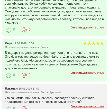
сертификаты из бокса хобби ориджинал. Удивило, что и
упаковано достаточно солидно и красиво. Начальница оценила.
Уже успела опробовать гончарное дело, даже показывала чашку,
которую своими руками вылепила. Я считаю, что такие подарки -
именно то, что надо современному человеку, который все видел в
этой жизни.
Ответить/дополнить отзыв
0
0
Вера
19.06.2019 15:04
Местоположение пользователя: Россия
В подарок на день рождения получила впечатление от пс бокс.
Это был мастер-класс по боди балету. Давно мечтала о чем-то
подобном. Спасибо организаторам за хорошее настроение и
позитив, которого хватило на долго. Теперь тоже буду дарить
друзьям впечатления.
Ответить/дополнить отзыв
0
0
Наталья
15.01.2019 17:42
Местоположение пользователя: Россия, Ярославль
что за компания? Каким образом разводят? почему сначала
положительный отзывы, а потом столько негатива?
Ответить/дополнить отзыв
0
0