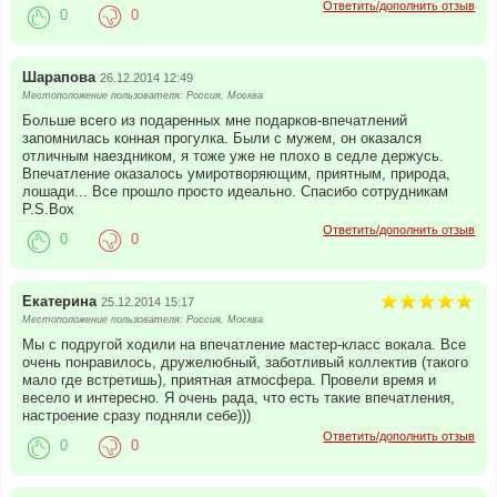
Ответить/дополнить отзыв
0
0
Шарапова
26.12.2014 12:49
Местоположение пользователя: Россия, Москва
Больше всего из подаренных мне подарков-впечатлений
запомнилась конная прогулка. Были с мужем, он оказался
отличным наездником, я тоже уже не плохо в седле держусь.
Впечатление оказалось умиротворяющим, приятным, природа,
лошади... Все прошло просто идеально. Спасибо сотрудникам
P.S.Box
Ответить/дополнить отзыв
0
0
Екатерина
25.12.2014 15:17
Местоположение пользователя: Россия, Москва
Мы с подругой ходили на впечатление мастер-класс вокала. Все
очень понравилось, дружелюбный, заботливый коллектив (такого
мало где встретишь), приятная атмосфера. Провели время и
весело и интересно. Я очень рада, что есть такие впечатления,
настроение сразу подняли себе)))
Ответить/дополнить отзыв
0
0