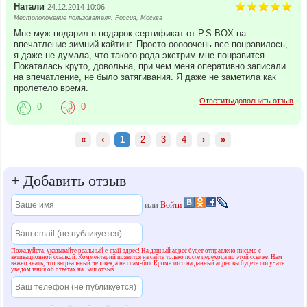
Натали
24.12.2014 10:06
Местоположение пользователя: Россия, Москва
Мне муж подарил в подарок сертификат от P.S.BOX на
впечатление зимний кайтинг. Просто ооооочень все понравилось,
я даже не думала, что такого рода экстрим мне понравится.
Покаталась круто, довольна, при чем меня оперативно записали
на впечатление, не было затягивания. Я даже не заметила как
пролетело время.
Ответить/дополнить отзыв
0
0
«
‹
1
2
3
4
›
»
+
Добавить отзыв
или
Войти
Пожалуйста, указывайте реальный e-mail адрес! На данный адрес будет отправлено письмо с
активационной ссылкой. Комментарий появится на сайте только после перехода по этой ссылке. Нам
важно знать, что вы реальный человек, а не спам-бот. Кроме того на данный адрес вы будете получать
уведомления об ответах на Ваш отзыв.