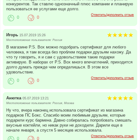
конкурентов. Так ставлю однозначный плюс компании и планирую
пользоваться ее услугами еще долго.
Ответить/дополнить отзыв
0
0
Игорь
15.07.2019 15:26
Местоположение пользователя: Россия
В магазине P.S. Box можно подобрать сертификат для любого
человека, я там всегда без проблем подарки друзьям нахожу. Да
что ту говорить, я и сам с удовольствием такие подарки
активирую. В наборах от P.S. Box много впечатлений, приходится
долго думать прежде чем определишься. В этом все
удовольствие.
Ответить/дополнить отзыв
0
0
Анютка
05.07.2019 13:21
Местоположение пользователя: Россия, Москва
Ну что, вчера наконец использовала сертификат из магазина
подарков ПС Бокс. Спасибо моим любимым друзьям, которые
подарили курс бармена. Давно собиралась попробовать смешать
вкусные коктейли, но никак руки не доходили. Дарили еще в
начале января, а спустя 5 месяцев использовала.
Ответить/дополнить отзыв
0
0