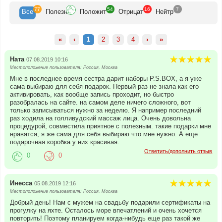
77
54
16
7
Все
Полезн
Положит
Отрицат
Нейтр
«
‹
1
2
3
4
›
»
Ната
07.08.2019 10:16
Местоположение пользователя: Россия, Москва
Мне в последнее время сестра дарит наборы P.S.BOX, а я уже
сама выбираю для себя подарок. Первый раз не знала как его
активировать, как вообще запись проходит, но быстро
разобралась на сайте. на самом деле ничего сложного, вот
только записываться нужно за неделю. Я например последний
раз ходила на голливудский массаж лица. Очень довольна
процедурой, совместила приятное с полезным. такие подарки мне
нравятся, я же сама для себя выбираю что мне нужно. А еще
подарочная коробка у них красивая.
Ответить/дополнить отзыв
0
0
Инесса
05.08.2019 12:16
Местоположение пользователя: Россия, Москва
Добрый день! Нам с мужем на свадьбу подарили сертификаты на
прогулку на яхте. Осталось море впечатлений и очень хочется
повторить! Поэтому планируем когда-нибудь еще раз такой же