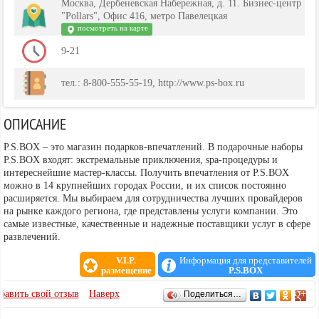
Москва, Дербеневская Набережная, д. 11. Бизнес-центр
"Pollars", Офис 416, метро Павелецкая
посмотреть на карте
9-21
тел.: 8-800-555-55-19, http://www.ps-box.ru
ОПИСАНИЕ
P.S.BOX – это магазин подарков-впечатлений. В подарочные наборы
P.S.BOX входят: экстремальные приключения, spa-процедуры и
интереснейшие мастер-классы. Получить впечатления от P.S.BOX
можно в 14 крупнейших городах России, и их список постоянно
расширяется. Мы выбираем для сотрудничества лучших провайдеров
на рынке каждого региона, где представлены услуги компании. Это
самые известные, качественные и надежные поставщики услуг в сфере
развлечений.
V.I.P.
Информация для представителей
размещение
P.S.BOX
ОТЗЫВЫ
бавить свой отзыв
Наверх
Поделиться…