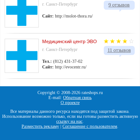
г. Санкт-Петербург
9 отзывов
Сайт:
http://molot-thora.ru/
Медицинский центр ЭВО
г. Санкт-Петербург
11 отзывов
Тел.:
(812) 431-37-02
Сайт:
http://evocentr.ru/
Copyright © 2008-
2026 rateshops.ru
E-mail:
Обратная связь
О проекте
Все материалы данного ресурса находятся под защитой закона.
Использование возможно только, если вы готовы разместить активную
ссылку на нас
.
Разместить рекламу
|
Соглашение с пользователем
.