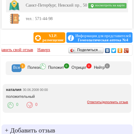
Санкт-Петербург, Невский пр., 50
посмотреть на карте
тел.: 571-44-98
V.I.P.
Информация для представителей
размещение
Гомеопатическая аптека №4
ОТЗЫВЫ
бавить свой отзыв
Наверх
Поделиться…
1
0
0
1
Все
Полезн
Положит
Отрицат
Нейтр
наталия
30.06.2008 00:00
положительный
Ответить/дополнить отзыв
0
0
+
Добавить отзыв