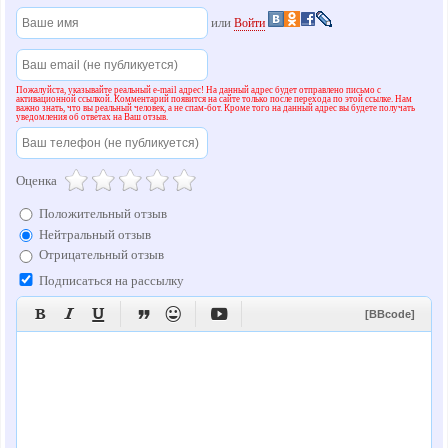
или
Войти
Пожалуйста, указывайте реальный e-mail адрес! На данный адрес будет отправлено письмо с
активационной ссылкой. Комментарий появится на сайте только после перехода по этой ссылке. Нам
важно знать, что вы реальный человек, а не спам-бот. Кроме того на данный адрес вы будете получать
уведомления об ответах на Ваш отзыв.
Оценка
Положительный отзыв
Нейтральный отзыв
Отрицательный отзыв
Подписаться на рассылку






[BBcode]