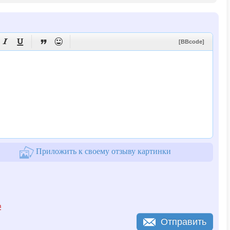




[BBcode]
Приложить к своему отзыву картинки
а
Отправить