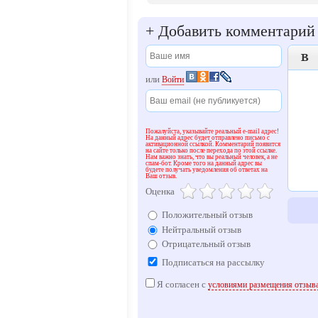
+
Добавить комментарий

или
Войти
Пожалуйста, указывайте реальный e-mail адрес!
На данный адрес будет отправлено письмо с
активационной ссылкой. Комментарий появится
на сайте только после перехода по этой ссылке.
Нам важно знать, что вы реальный человек, а не
спам-бот. Кроме того на данный адрес вы
будете получать уведомления об ответах на
Ваш отзыв.
Оценка
Положительный отзыв
Нейтральный отзыв
Отрицательный отзыв
Подписаться на рассылку
Я согласен с
условиями размещения отзыв