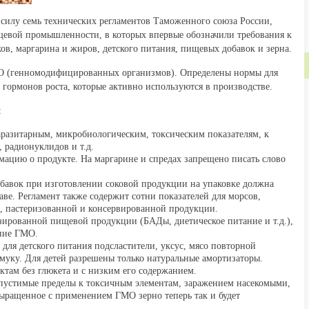
 силу семь технических регламентов Таможенного союза России,
щевой промышленности, в которых впервые обозначили требования к
в, маргарина и жиров, детского питания, пищевых добавок и зерна.
О (генномодифицированных организмов). Определены нормы для
 гормонов роста, которые активно используются в производстве.
:
аразитарным, микробиологическим, токсическим показателям, к
 радионуклидов и т.д.
мацию о продукте. На маргарине и спредах запрещено писать слово
авок при изготовлении соковой продукции на упаковке должна
аве. Регламент также содержит сотни показателей для морсов,
, пастеризованной и консервированной продукции.
зированной пищевой продукции (БАДы, диетическое питание и т.д.),
ение ГМО.
 для детского питания подсластители, уксус, мясо повторной
 муку. Для детей разрешены только натуральные амортизаторы.
ктам без глюкета и с низким его содержанием.
опустимые пределы к токсичным элементам, заражением насекомыми,
ыращенное с применением ГМО зерно теперь так и будет