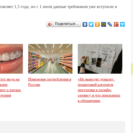
авляет 1,5 года, но с 1 июля данные требования уже вступили в
Поделиться…
тет мода на
Изменение потребления в
«Не выводят деньги»:
рачи
России
пошаговый алгоритм
ют о рисках
претензии к онлайн-
ечения
сервису и что приложить
к обращению