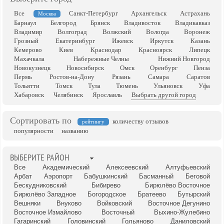
Все
Санкт-Петербург
Архангельск
Астрахань
Москва
Барнаул
Белгород
Брянск
Владивосток
Владикавказ
Владимир
Волгоград
Волжский
Вологда
Воронеж
Грозный
Екатеринбург
Ижевск
Иркутск
Казань
Кемерово
Киев
Краснодар
Красноярск
Липецк
Махачкала
Набережные Челны
Нижний Новгород
Новокузнецк
Новосибирск
Омск
Оренбург
Пенза
Пермь
Ростов-на-Дону
Рязань
Самара
Саратов
Тольятти
Томск
Тула
Тюмень
Ульяновск
Уфа
Хабаровск
Челябинск
Ярославль
Выбрать другой город
Сортировать по
количеству отзывов
рейтингу
популярности
названию
ВЫБЕРИТЕ РАЙОН
Все
Академический
Алексеевский
Алтуфьевский
Арбат
Аэропорт
Бабушкинский
Басманный
Беговой
Бескудниковский
Бибирево
Бирюлёво Восточное
Бирюлёво Западное
Богородское
Братеево
Бутырский
Вешняки
Внуково
Войковский
Восточное Дегунино
Восточное Измайлово
Восточный
Выхино-Жулебино
Гагаринский
Головинский
Гольяново
Даниловский