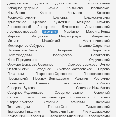
Дмитровский
Донской
Дорогомилово
Замоскворечье
Западное Дегунино
Зюзино
Зябликово
Ивановское
Измайлово
Капотня
Коньково
Коптево
Косино-Ухтомский
Котловка
Красносельский
Крылатское
Крюково
Кузьминки
Кунцево
Куркино
Левобережный
Лефортово
Лианозово
Ломоносовский
Лосиноостровский
Марфино
Марьина Роща
Люблино
Марьино
Матушкино
Метрогородок
Мещанский
Митино
Можайский
Молжаниновский
Москворечье-Сабурово
Нагатино-Садовники
Нагатинский Затон
Нагорный
Некрасовка
Нижегородский
Новогиреево
Новокосино
Ново-Переделкино
Обручевский
Орехово-Борисово Северное
Орехово-Борисово Южное
Останкинский
Отрадное
Очаково-Матвеевское
Перово
Печатники
Покровское-Стрешнево
Преображенское
Пресненский
Проспект Вернадского
Раменки
Ростокино
Рязанский
Савёлки
Савёловский
Свиблово
Северное Бутово
Северное Измайлово
Северное Медведково
Северное Тушино
Северный
Силино
Сокол
Соколиная Гора
Сокольники
Солнцево
Старое Крюково
Строгино
Таганский
Тверской
Текстильщики
Тёплый Стан
Тимирязевский
Тропарёво-Никулино
Филёвский Парк
Фили-Давыдково
Хамовники
Ховрино
Хорошёво-Мнёвники
Хорошёвский