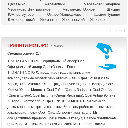
Царицыно
Черёмушки
Чертаново Северное
Чертаново Центральное
Чертаново Южное
Щукино
Южное Бутово
Южное Медведково
Южное Тушино
Южнопортовый
Якиманка
Ярославский
Ясенево
1—1 из 1.
ТРИНИТИ МОТОРС
, г. Москва
Средняя оценка: 2.4
ТРИНИТИ МОТОРС – официальный дилер Opel
Официальный дилер Opel (Опель) в России
ТРИНИТИ МОТОРС предлагает вашему вниманию
все популярные модели этих автомобилей: Opel Corsa (Опель
Корса), Opel Astra(Опель Астра), Opel Vectra (Опель Вектра), Opel
Meriva (Опель Мерива), Opel Zafira (Опель Зафира), Opel Combo
(Опель Комбо), Opel Insignia (Опель Инсигния), Opel Antara (Опель
Антара). В автосалоне Opel ТРИНИТИ МОТОРС вы сможете
детально рассмотреть все автомобили, подробно ознакомиться с
характеристиками Opel (Опель), пройти тест-драйв. Мы
осуществляем продажу Opel (Опель) в кредит, а также предлагаем
приобрести автомобили Опель по системе Trade-In. Помимо