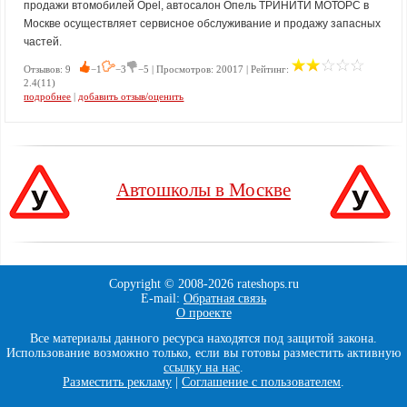
продажи втомобилей Opel, автосалон Опель ТРИНИТИ МОТОРС в
Москве осуществляет сервисное обслуживание и продажу запасных
частей.
Отзывов: 9
−1
−3
−5 | Просмотров: 20017 | Рейтинг:
2.4(11)
подробнее
|
добавить отзыв/оценить
Автошколы в Москве
Copyright © 2008-
2026 rateshops.ru
E-mail:
Обратная связь
О проекте
Все материалы данного ресурса находятся под защитой закона.
Использование возможно только, если вы готовы разместить активную
ссылку на нас
.
Разместить рекламу
|
Соглашение с пользователем
.