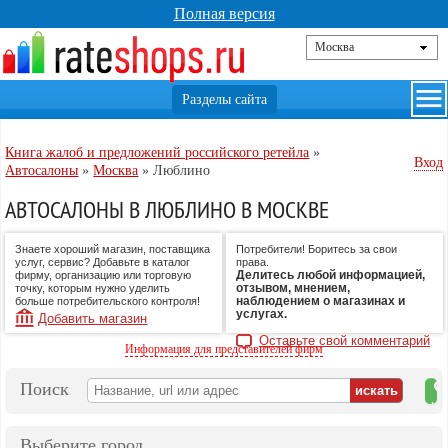
Полная версия
Книга жалоб и предложений российского ретейла
»
Вход
Автосалоны
»
Москва
»
Люблино
АВТОСАЛОНЫ В ЛЮБЛИНО В МОСКВЕ
Знаете хороший магазин, поставщика
Потребители! Боритесь за свои
услуг, сервис? Добавьте в каталог
права.
Делитесь любой информацией,
фирму, организацию или торговую
отзывом, мнением,
точку, которым нужно уделить
наблюдением о магазинах и
больше потребительского контроля!
услугах.
Добавить магазин
Оставьте свой комментарий
Информация для представителей фирм
Поиск
на
ка
Выберите город