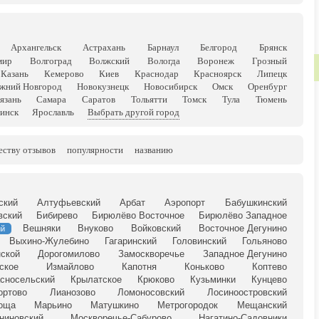
Архангельск
Астрахань
Барнаул
Белгород
Брянск
мир
Волгоград
Волжский
Вологда
Воронеж
Грозный
Казань
Кемерово
Киев
Краснодар
Красноярск
Липецк
жний Новгород
Новокузнецк
Новосибирск
Омск
Оренбург
язань
Самара
Саратов
Тольятти
Томск
Тула
Тюмень
инск
Ярославль
Выбрать другой город
еству отзывов
популярности
названию
ский
Алтуфьевский
Арбат
Аэропорт
Бабушкинский
вский
Бибирево
Бирюлёво Восточное
Бирюлёво Западное
Вешняки
Внуково
Войковский
Восточное Дегунино
ий
Выхино-Жулебино
Гагаринский
Головинский
Гольяново
ской
Дорогомилово
Замоскворечье
Западное Дегунино
ское
Измайлово
Капотня
Коньково
Коптево
сносельский
Крылатское
Крюково
Кузьминки
Кунцево
ортово
Лианозово
Ломоносовский
Лосиноостровский
оща
Марьино
Матушкино
Метрогородок
Мещанский
ниновский
Москворечье-Сабурово
Нагатино-Садовники