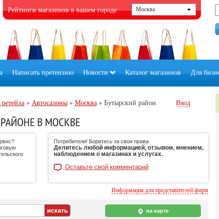
Рейтинги магазинов в вашем городе
а
Написать претензию
Новости
Каталог магазинов
Для бизн
 ретейла
»
Автосалоны
»
Москва
»
Бутырский район
Вход
РАЙОНЕ В МОСКВЕ
ервис?
Потребители! Боритесь за свои права.
Делитесь любой информацией, отзывом, мнением,
рговую
наблюдением о магазинах и услугах.
тельского
Оставьте свой комментарий
Информация для представителей фирм
на карте