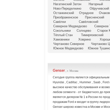
Нагатинский Затон
Нагорный
Ново-Переделкино
Обручевский
Останкинский
Отрадное
Очаков
Преображенское
Пресненский
Савёлки
Савёловский
Северное Медведково
Северное
Сокольники
Солнцево
Старое 
Тёплый Стан
Тимирязевский
Хамовники
Ховрино
Хорош
Чертаново Северное
Чертаново 
Южное Медведково
Южное Тушин
Genser
, г. Москва
Сегодня группа является официальным диле
Hyundai , Cadillac , Hummer , Saab , Fo
высокое качество обслуживания и возм
любом сегменте - от бюджетного до пре
является дилером № 1 в России по продаж
продажам Ford и входит в группу лидеро
Genser широко известна в Москве и Моск