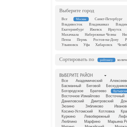
Выберите город
Все
Санкт-Петербург
Москва
Владивосток
Владикавказ
Влади
Екатеринбург
Ижевск
Иркутск
Махачкала
Набережные Челны
Ни
Пенза
Пермь
Ростов-на-Дону
Р
Ульяновск
Уфа
Хабаровск
Челяб
Сортировать по
колич
рейтингу
ВЫБЕРИТЕ РАЙОН
Все
Академический
Алексеев
Басманный
Беговой
Бескуднико
Богородское
Братеево
Бутырск
Восточное Измайлово
Восточный
Даниловский
Дмитровский
Дон
Зюзино
Зябликово
Иванов
Косино-Ухтомский
Котловка
Кра
Куркино
Левобережный
Леф
Люблино
Марфино
Марьина Р
Митино
Можайский
Молжа