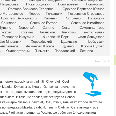
Некрасовка
Нижегородский
Новогиреево
Новокосино
Орехово-Борисово Северное
Орехово-Борисово Южное
о-Матвеевское
Перово
Печатники
Покровское-Стрешнево
Проспект Вернадского
Раменки
Ростокино
Рязанский
Свиблово
Северное Бутово
Северное Измайлово
 Тушино
Северный
Силино
Сокол
Соколиная Гора
Крюково
Строгино
Таганский
Тверской
Текстильщики
Тропарёво-Никулино
Филёвский Парк
Фили-Давыдково
ёво-Мнёвники
Хорошёвский
Царицыно
Черёмушки
Центральное
Чертаново Южное
Щукино
Южное Бутово
о
Южнопортовый
Якиманка
Ярославский
Ясенево
1—1 из 1.
ром марок Nissan , Infiniti , Chevrolet , Opel ,
rd и Mazda . Клиенты выбирают Genser за неизменно
ожность подобрать наиболее подходящую модель в
миального. В течение последних лет группа Genser
ам марок Nissan, Chevrolet, Opel, Infiniti, занимает второе место по
в по продажам Mazda, Saab, Hummer и Cadillac. Сеть автоцентров
овской области и регионах России, где работают 14 салонов под