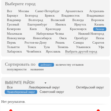
Выберите город
Все
Москва
Санкт-Петербург
Архангельск
Астрахань
Барнаул
Белгород
Брянск
Владивосток
Владикавказ
Владимир
Волгоград
Волжский
Вологда
Воронеж
Грозный
Екатеринбург
Ижевск
Иркутск
Казань
Кемерово
Киев
Краснодар
Красноярск
Липецк
Махачкала
Набережные Челны
Нижний Новгород
Новокузнецк
Новосибирск
Омск
Оренбург
Пенза
Пермь
Ростов-на-Дону
Рязань
Самара
Саратов
Тольятти
Томск
Тула
Тюмень
Ульяновск
Уфа
Хабаровск
Челябинск
Ярославль
Выбрать другой город
Сортировать по
количеству отзывов
рейтингу
популярности
названию
ВЫБЕРИТЕ РАЙОН
Все
Левобережный округ
Октябрьский округ
Советский округ
Правобережный округ
Нет результатов.