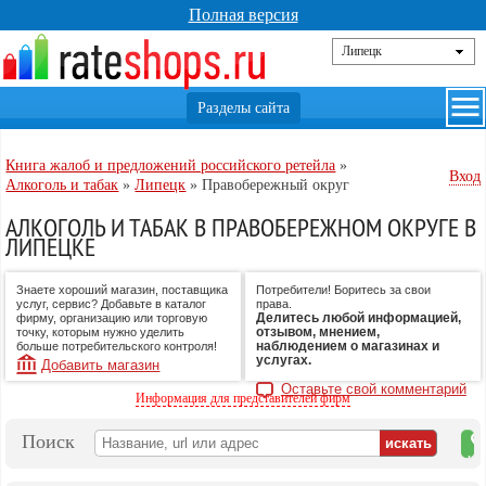
Полная версия
Книга жалоб и предложений российского ретейла
»
Вход
Алкоголь и табак
»
Липецк
»
Правобережный округ
АЛКОГОЛЬ И ТАБАК В ПРАВОБЕРЕЖНОМ ОКРУГЕ В
ЛИПЕЦКЕ
Знаете хороший магазин, поставщика
Потребители! Боритесь за свои
услуг, сервис? Добавьте в каталог
права.
Делитесь любой информацией,
фирму, организацию или торговую
отзывом, мнением,
точку, которым нужно уделить
наблюдением о магазинах и
больше потребительского контроля!
услугах.
Добавить магазин
Оставьте свой комментарий
Информация для представителей фирм
Поиск
на
ка