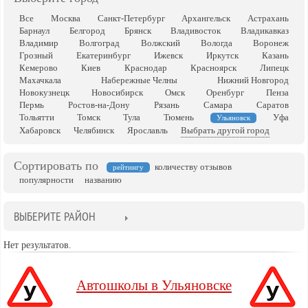
Все
Москва
Санкт-Петербург
Архангельск
Астрахань
Барнаул
Белгород
Брянск
Владивосток
Владикавказ
Владимир
Волгоград
Волжский
Вологда
Воронеж
Грозный
Екатеринбург
Ижевск
Иркутск
Казань
Кемерово
Киев
Краснодар
Красноярск
Липецк
Махачкала
Набережные Челны
Нижний Новгород
Новокузнецк
Новосибирск
Омск
Оренбург
Пенза
Пермь
Ростов-на-Дону
Рязань
Самара
Саратов
Тольятти
Томск
Тула
Тюмень
Уфа
Ульяновск
Хабаровск
Челябинск
Ярославль
Выбрать другой город
Сортировать по
количеству отзывов
рейтингу
популярности
названию
ВЫБЕРИТЕ РАЙОН
Нет результатов.
Автошколы в Ульяновске