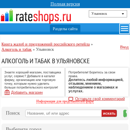
Полная версия
Книга жалоб и предложений российского ретейла
»
Вход
Алкоголь и табак
»
Ульяновск
АЛКОГОЛЬ И ТАБАК В УЛЬЯНОВСКЕ
Знаете хороший магазин, поставщика
Потребители! Боритесь за свои
услуг, сервис? Добавьте в каталог
права.
Делитесь любой информацией,
фирму, организацию или торговую
отзывом, мнением,
точку, которым нужно уделить
наблюдением о магазинах и
больше потребительского контроля!
услугах.
Добавить магазин
Оставьте свой комментарий
Информация для представителей фирм
Поиск
на
ка
Выберите город