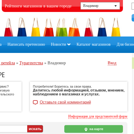
Рейтинги магазинов в вашем городе
а
Написать претензию
Новости
Каталог магазинов
Для бизн
 ретейла
»
Турагентства
»
Владимир
Вход
РЕ
ервис?
Потребители! Боритесь за свои права.
Делитесь любой информацией, отзывом, мнением,
рговую
наблюдением о магазинах и услугах.
тельского
Оставьте свой комментарий
Информация для представителей фирм
на карте