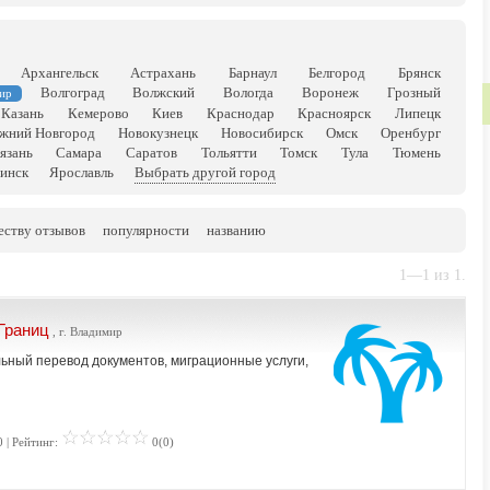
Архангельск
Астрахань
Барнаул
Белгород
Брянск
Волгоград
Волжский
Вологда
Воронеж
Грозный
ир
Казань
Кемерово
Киев
Краснодар
Красноярск
Липецк
жний Новгород
Новокузнецк
Новосибирск
Омск
Оренбург
язань
Самара
Саратов
Тольятти
Томск
Тула
Тюмень
инск
Ярославль
Выбрать другой город
еству отзывов
популярности
названию
1—1 из 1.
Границ
, г. Владимир
ьный перевод документов, миграционные услуги,
 | Рейтинг:
0(0)