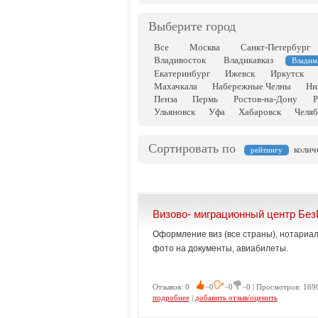
Выберите город
Все
Москва
Санкт-Петербург
Владивосток
Владикавказ
Владим
Екатеринбург
Ижевск
Иркутск
Махачкала
Набережные Челны
Ни
Пенза
Пермь
Ростов-на-Дону
Р
Ульяновск
Уфа
Хабаровск
Челяб
Сортировать по
колич
рейтингу
Визово- миграционный центр Без
Оформление виз (все страны), нотариал
фото на документы, авиабилеты.
Отзывов: 0
−0
−0
−0 | Просмотров: 1690
подробнее
|
добавить отзыв/оценить