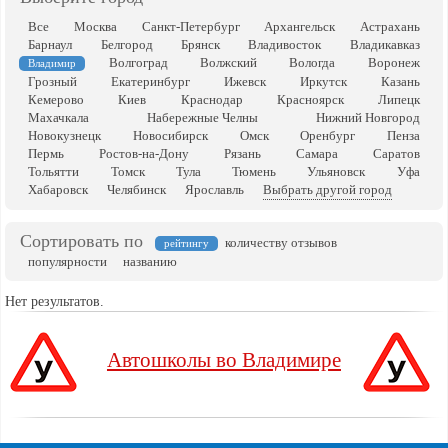
Все
Москва
Санкт-Петербург
Архангельск
Астрахань
Барнаул
Белгород
Брянск
Владивосток
Владикавказ
Волгоград
Волжский
Вологда
Воронеж
Владимир
Грозный
Екатеринбург
Ижевск
Иркутск
Казань
Кемерово
Киев
Краснодар
Красноярск
Липецк
Махачкала
Набережные Челны
Нижний Новгород
Новокузнецк
Новосибирск
Омск
Оренбург
Пенза
Пермь
Ростов-на-Дону
Рязань
Самара
Саратов
Тольятти
Томск
Тула
Тюмень
Ульяновск
Уфа
Хабаровск
Челябинск
Ярославль
Выбрать другой город
Сортировать по
количеству отзывов
рейтингу
популярности
названию
Нет результатов.
Автошколы во Владимире