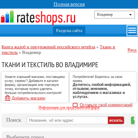
Полная версия
Книга жалоб и предложений российского ретейла
»
Ткани и
Вход
текстиль
»
Владимир
ТКАНИ И ТЕКСТИЛЬ ВО ВЛАДИМИРЕ
Знаете хороший магазин, поставщика
Потребители! Боритесь за свои
услуг, сервис? Добавьте в каталог
права.
Делитесь любой информацией,
фирму, организацию или торговую
отзывом, мнением,
точку, которым нужно уделить
наблюдением о магазинах и
больше потребительского контроля!
услугах.
Добавить магазин
Оставьте свой комментарий
Информация для представителей фирм
Поиск
на
ка
Выберите город