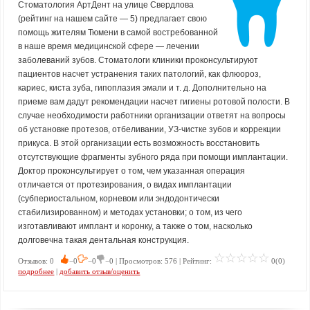
Стоматология АртДент на улице Свердлова
(рейтинг на нашем сайте — 5) предлагает свою
помощь жителям Тюмени в самой востребованной
в наше время медицинской сфере — лечении
заболеваний зубов. Стоматологи клиники проконсультируют
пациентов насчет устранения таких патологий, как флюороз,
кариес, киста зуба, гипоплазия эмали и т. д. Дополнительно на
приеме вам дадут рекомендации насчет гигиены ротовой полости. В
случае необходимости работники организации ответят на вопросы
об установке протезов, отбеливании, УЗ-чистке зубов и коррекции
прикуса. В этой организации есть возможность восстановить
отсутствующие фрагменты зубного ряда при помощи имплантации.
Доктор проконсультирует о том, чем указанная операция
отличается от протезирования, о видах имплантации
(субпериостальном, корневом или эндодонтически
стабилизированном) и методах установки; о том, из чего
изготавливают имплант и коронку, а также о том, насколько
долговечна такая дентальная конструкция.
Отзывов: 0
−0
−0
−0 | Просмотров: 576 | Рейтинг:
0(0)
подробнее
|
добавить отзыв/оценить