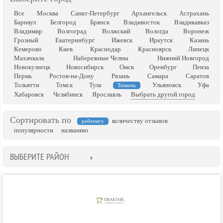
Все
Москва
Санкт-Петербург
Архангельск
Астрахань
Барнаул
Белгород
Брянск
Владивосток
Владикавказ
Владимир
Волгоград
Волжский
Вологда
Воронеж
Грозный
Екатеринбург
Ижевск
Иркутск
Казань
Кемерово
Киев
Краснодар
Красноярск
Липецк
Махачкала
Набережные Челны
Нижний Новгород
Новокузнецк
Новосибирск
Омск
Оренбург
Пенза
Пермь
Ростов-на-Дону
Рязань
Самара
Саратов
Тольятти
Томск
Тула
Ульяновск
Уфа
Тюмень
Хабаровск
Челябинск
Ярославль
Выбрать другой город
Сортировать по
количеству отзывов
рейтингу
популярности
названию
ВЫБЕРИТЕ РАЙОН