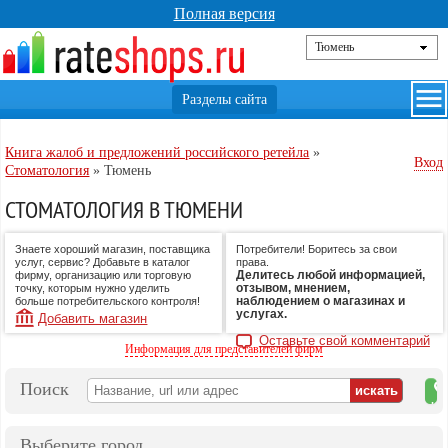
Полная версия
Книга жалоб и предложений российского ретейла
»
Вход
Стоматология
»
Тюмень
СТОМАТОЛОГИЯ В ТЮМЕНИ
Знаете хороший магазин, поставщика
Потребители! Боритесь за свои
услуг, сервис? Добавьте в каталог
права.
Делитесь любой информацией,
фирму, организацию или торговую
отзывом, мнением,
точку, которым нужно уделить
наблюдением о магазинах и
больше потребительского контроля!
услугах.
Добавить магазин
Оставьте свой комментарий
Информация для представителей фирм
Поиск
на
ка
Выберите город