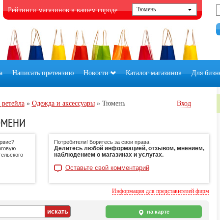
Рейтинги магазинов в вашем городе
а
Написать претензию
Новости
Каталог магазинов
Для бизн
 ретейла
»
Одежда и аксессуары
»
Тюмень
Вход
ЮМЕНИ
ервис?
Потребители! Боритесь за свои права.
Делитесь любой информацией, отзывом, мнением,
рговую
наблюдением о магазинах и услугах.
тельского
Оставьте свой комментарий
Информация для представителей фирм
на карте