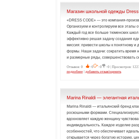
Магазин школьной одежды Dres
«DRESS CODE» — это компания-произво
Организуем и контролируем все этапы о
Каждый год все больше тюменских школ
эффективно решая задачу создания еди
миссия: привести школы к понятному и 
формы. Наши задачи: сократить время 
и размерные ряды, совершенствовать с
Отзывов: 0
−0
−0
−0 | Просмотров: 1223
подробнее
|
добавить отзыв/оценить
Marina Rinaldi — элегантная ита
Marina Rinaldi — итальянский бренд кл
роскошными формами. Специализируясь 
вдохновляет каждую женщину чувствоват
индивидуальность. Каждое изделие раз
особенностей, что обеспечивает идеальн
открывается через богатую историю, це