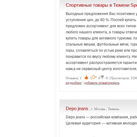
Спортивные товары в Тюмени Spor
Выгодные предложения Вас позитивно у
уступления цен, до 60 %. Поспей купить
предложен ассортимент для всех типов 
любого нашего клиента, а товары отвеч
купить товары для активного туризма: п
спальные мешки, футбольные мячи, тури
горы, сплавляться по устью реки или п
понравится по вкусу любому клиенту. Н
ассортимент распространяется гаранти
нам,а не сервисный центр изготовителя,
Отзывов: 1
−1
−0
−0 | Просмотров: 3298
подробнее
|
добавить отзыв/оценить
Depo jeans
, г. Москва , Тюмень
Depo jeans — российская компания, ра
Целевая аудитория — активная молодеж