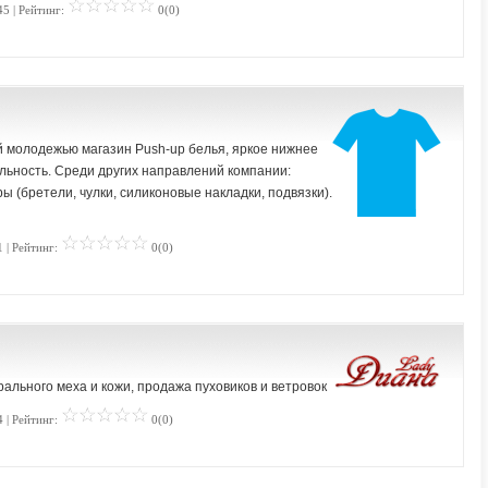
45 | Рейтинг:
0(0)
 молодежью магазин Push-up белья, яркое нижнее
ьность. Среди других направлений компании:
ы (бретели, чулки, силиконовые накладки, подвязки).
 | Рейтинг:
0(0)
ального меха и кожи, продажа пуховиков и ветровок
 | Рейтинг:
0(0)