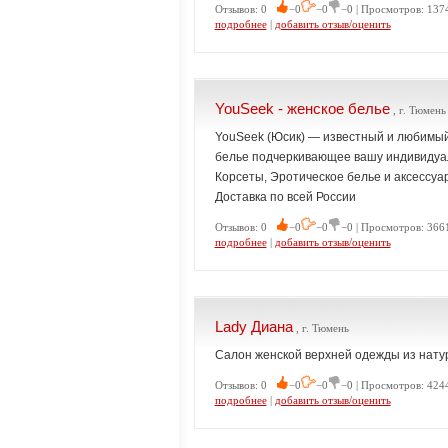
Отзывов: 0
−0
−0
−0 | Просмотров: 137
подробнее
|
добавить отзыв/оценить
YouSeek - женское белье
, г. Тюмень
YouSeek (Юсик) — известный и любимый
белье подчеркивающее вашу индивидуал
Корсеты, Эротическое белье и аксессуар
Доставка по всей России
Отзывов: 0
−0
−0
−0 | Просмотров: 3661
подробнее
|
добавить отзыв/оценить
Lady Диана
, г. Тюмень
Салон женской верхней одежды из натур
Отзывов: 0
−0
−0
−0 | Просмотров: 4244
подробнее
|
добавить отзыв/оценить