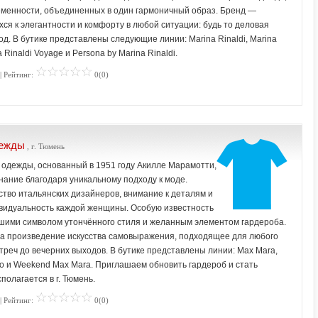
ременности, объединенных в один гармоничный образ. Бренд —
я к элегантности и комфорту в любой ситуации: будь то деловая
д. В бутике представлены следующие линии: Marina Rinaldi, Marina
a Rinaldi Voyage и Persona by Marina Rinaldi.
| Рейтинг:
0(0)
дежды
, г. Тюмень
 одежды, основанный в 1951 году Акилле Марамотти,
ание благодаря уникальному подходу к моде.
тво итальянских дизайнеров, внимание к деталям и
ивидуальность каждой женщины. Особую известность
вшими символом утончённого стиля и желанным элементом гардероба.
, а произведение искусства самовыражения, подходящее для любого
треч до вечерних выходов. В бутике представлены линии: Max Mara,
o и Weekend Max Mara. Приглашаем обновить гардероб и стать
олагается в г. Тюмень.
| Рейтинг:
0(0)