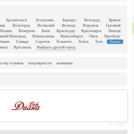
Архангельск
Астрахань
Барнаул
Белгород
Брянск
мир
Волгоград
Волжский
Вологда
Воронеж
Грозный
Казань
Кемерово
Киев
Краснодар
Красноярск
Липецк
жний Новгород
Новокузнецк
Новосибирск
Омск
Оренбург
Рязань
Самара
Саратов
Тольятти
Томск
Тула
Тюмень
инск
Ярославль
Выбрать другой город
еству отзывов
популярности
названию
1—7 из 7.