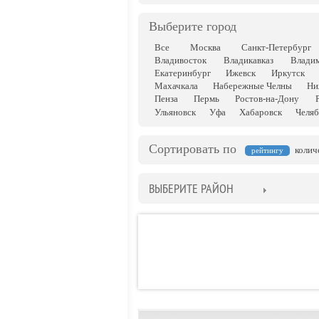
Выберите город
Все
Москва
Санкт-Петербург
Владивосток
Владикавказ
Влади
Екатеринбург
Ижевск
Иркутск
Махачкала
Набережные Челны
Ни
Пенза
Пермь
Ростов-на-Дону
Ульяновск
Уфа
Хабаровск
Челяб
Сортировать по
колич
рейтингу
ВЫБЕРИТЕ РАЙОН