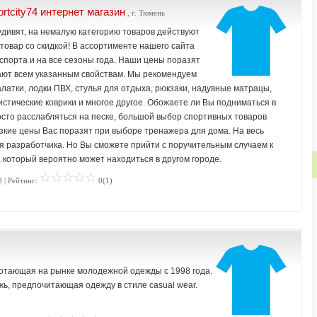
tcity74 интернет магазин
, г. Тюмень
дивят, на немалую категорию товаров действуют
 товар со скидкой! В ассортименте нашего сайта
спорта и на все сезоны года. Наши цены поразят
ают всем указанным свойствам. Мы рекомендуем
алатки, лодки ПВХ, стулья для отдыха, рюкзаки, надувные матрацы,
стические коврики и многое другое. Обожаете ли Вы подниматься в
росто расслабляться на песке, большой выбор спортивных товаров
изкие цены Вас поразят при выборе тренажера для дома. На весь
я разработчика. Но Вы сможете прийти с поручительным случаем к
 который вероятно может находиться в другом городе.
 | Рейтинг:
0(1)
ботающая на рынке молодежной одежды с 1998 года.
ь, предпочитающая одежду в стиле casual wear.