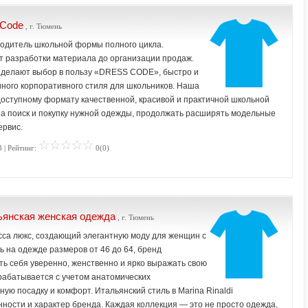
sCode
, г. Тюмень
дитель школьной формы полного цикла.
т разработки материала до организации продаж.
 делают выбор в пользу «DRESS CODE», быстро и
ного корпоративного стиля для школьников. Наша
доступному формату качественной, красивой и практичной школьной
на поиск и покупку нужной одежды, продолжать расширять модельные
ервис.
 | Рейтинг:
0(0)
льянская женская одежда
, г. Тюмень
асса люкс, создающий элегантную моду для женщин с
на одежде размеров от 46 до 64, бренд
ь себя уверенно, женственно и ярко выражать свою
рабатывается с учетом анатомических
ую посадку и комфорт. Итальянский стиль в Marina Rinaldi
нности и характер бренда. Каждая коллекция — это не просто одежда,