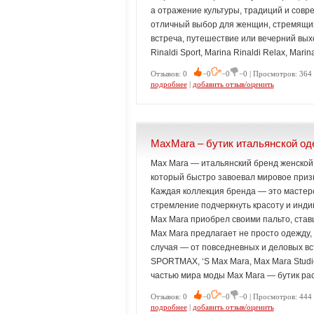
а отражение культуры, традиций и сов
отличный выбор для женщин, стремящихс
встреча, путешествие или вечерний выхо
Rinaldi Sport, Marina Rinaldi Relax, Marin
Отзывов: 0
−0
−0
−0 | Просмотров: 364 
подробнее
|
добавить отзыв/оценить
МахМаrа – бутик итальянской о
Max Mara — итальянский бренд женской
который быстро завоевал мировое призн
Каждая коллекция бренда — это мастерс
стремление подчеркнуть красоту и инд
Max Mara приобрел своими пальто, ста
Max Mara предлагает не просто одежду
случая — от повседневных и деловых вс
SPORTMAX, ‘S Max Mara, Max Mara Studi
частью мира моды Max Mara — бутик расп
Отзывов: 0
−0
−0
−0 | Просмотров: 444 
подробнее
|
добавить отзыв/оценить