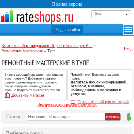
Полная версия
Книга жалоб и предложений российского ретейла
»
Вход
Ремонтные мастерские
»
Тула
РЕМОНТНЫЕ МАСТЕРСКИЕ В ТУЛЕ
Знаете хороший магазин, поставщика
Потребители! Боритесь за свои
услуг, сервис? Добавьте в каталог
права.
Делитесь любой информацией,
фирму, организацию или торговую
отзывом, мнением,
точку, которым нужно уделить
наблюдением о магазинах и
больше потребительского контроля!
услугах.
Добавить магазин
Оставьте свой комментарий
Информация для представителей фирм
Поиск
на
ка
Выберите город