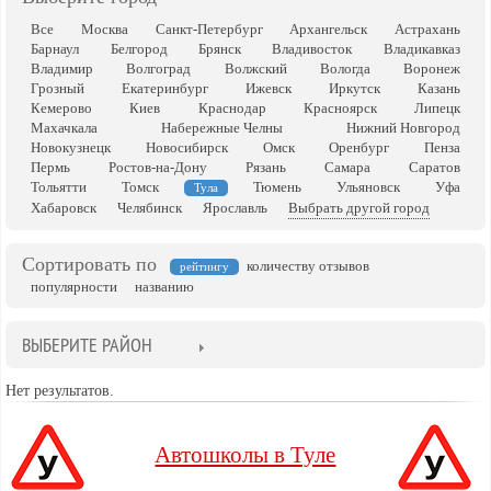
Все
Москва
Санкт-Петербург
Архангельск
Астрахань
Барнаул
Белгород
Брянск
Владивосток
Владикавказ
Владимир
Волгоград
Волжский
Вологда
Воронеж
Грозный
Екатеринбург
Ижевск
Иркутск
Казань
Кемерово
Киев
Краснодар
Красноярск
Липецк
Махачкала
Набережные Челны
Нижний Новгород
Новокузнецк
Новосибирск
Омск
Оренбург
Пенза
Пермь
Ростов-на-Дону
Рязань
Самара
Саратов
Тольятти
Томск
Тюмень
Ульяновск
Уфа
Тула
Хабаровск
Челябинск
Ярославль
Выбрать другой город
Сортировать по
количеству отзывов
рейтингу
популярности
названию
ВЫБЕРИТЕ РАЙОН
Нет результатов.
Автошколы в Туле