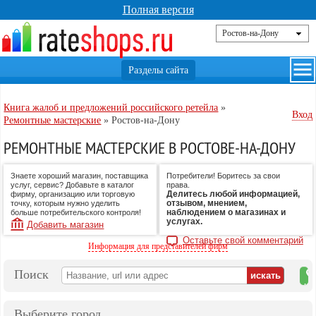
Полная версия
Книга жалоб и предложений российского ретейла
»
Вход
Ремонтные мастерские
»
Ростов-на-Дону
РЕМОНТНЫЕ МАСТЕРСКИЕ В РОСТОВЕ-НА-ДОНУ
Знаете хороший магазин, поставщика
Потребители! Боритесь за свои
услуг, сервис? Добавьте в каталог
права.
Делитесь любой информацией,
фирму, организацию или торговую
отзывом, мнением,
точку, которым нужно уделить
наблюдением о магазинах и
больше потребительского контроля!
услугах.
Добавить магазин
Оставьте свой комментарий
Информация для представителей фирм
Поиск
на
ка
Выберите город