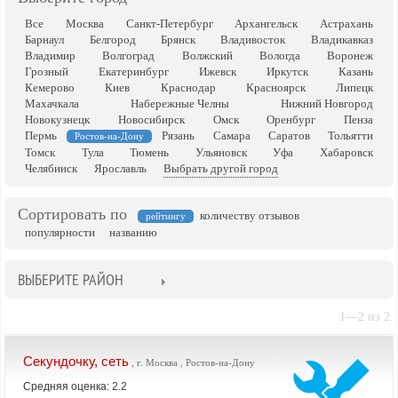
Все
Москва
Санкт-Петербург
Архангельск
Астрахань
Барнаул
Белгород
Брянск
Владивосток
Владикавказ
Владимир
Волгоград
Волжский
Вологда
Воронеж
Грозный
Екатеринбург
Ижевск
Иркутск
Казань
Кемерово
Киев
Краснодар
Красноярск
Липецк
Махачкала
Набережные Челны
Нижний Новгород
Новокузнецк
Новосибирск
Омск
Оренбург
Пенза
Пермь
Рязань
Самара
Саратов
Тольятти
Ростов-на-Дону
Томск
Тула
Тюмень
Ульяновск
Уфа
Хабаровск
Челябинск
Ярославль
Выбрать другой город
Сортировать по
количеству отзывов
рейтингу
популярности
названию
ВЫБЕРИТЕ РАЙОН
1—2 из 2.
Секундочку, сеть
, г. Москва , Ростов-на-Дону
Средняя оценка: 2.2