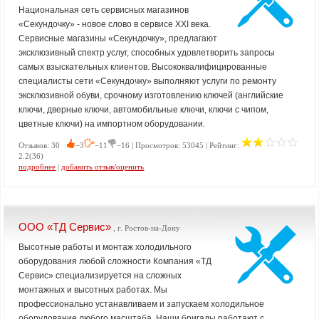
Национальная сеть сервисных магазинов
«Секундочку» - новое слово в сервисе XXI века.
Сервисные магазины «Секундочку», предлагают
эксклюзивный спектр услуг, способных удовлетворить запросы
самых взыскательных клиентов. Высококвалифицированные
специалисты сети «Секундочку» выполняют услуги по ремонту
эксклюзивной обуви, срочному изготовлению ключей (английские
ключи, дверные ключи, автомобильные ключи, ключи с чипом,
цветные ключи) на импортном оборудовании.
Отзывов: 30
−3
−11
−16 | Просмотров: 53045 | Рейтинг:
2.2(36)
подробнее
|
добавить отзыв/оценить
ООО «ТД Сервис»
, г. Ростов-на-Дону
Высотные работы и монтаж холодильного
оборудования любой сложности Компания «ТД
Сервис» специализируется на сложных
монтажных и высотных работах. Мы
профессионально устанавливаем и запускаем холодильное
оборудование любого масштаба. Наши бригады работают с