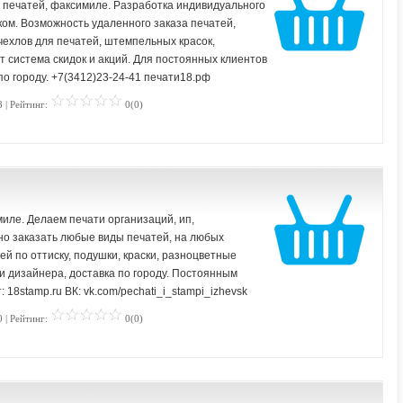
 печатей, факсимиле. Разработка индивидуального
ком. Возможность удаленного заказа печатей,
чехлов для печатей, штемпельных красок,
 система скидок и акций. Для постоянных клиентов
о городу. +7(3412)23-24-41 печати18.рф
 | Рейтинг:
0(0)
иле. Делаем печати организаций, ип,
но заказать любые виды печатей, на любых
ей по оттиску, подушки, краски, разноцветные
и дизайнера, доставка по городу. Постоянным
 18stamp.ru ВК: vk.com/pechati_i_stampi_izhevsk
 | Рейтинг:
0(0)