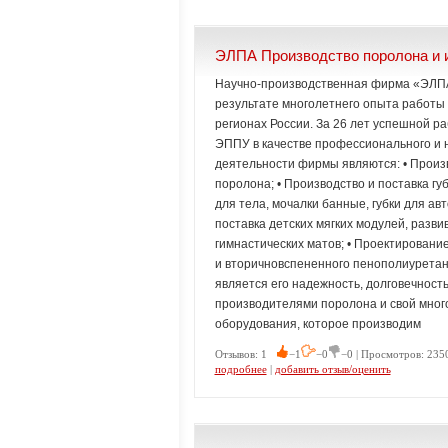
ЭЛПА Производство поролона и 
Научно-производственная фирма «ЭЛПА»
результате многолетнего опыта работы
регионах России. За 26 лет успешной р
ЭППУ в качестве профессионального и
деятельности фирмы являются: • Произв
поролона; • Производство и поставка гу
для тела, мочалки банные, губки для авт
поставка детских мягких модулей, разв
гимнастических матов; • Проектирован
и вторичновспененного пенополиурета
является его надежность, долговечность
производителями поролона и свой мног
оборудования, которое производим
Отзывов: 1
−1
−0
−0 | Просмотров: 2350
подробнее
|
добавить отзыв/оценить