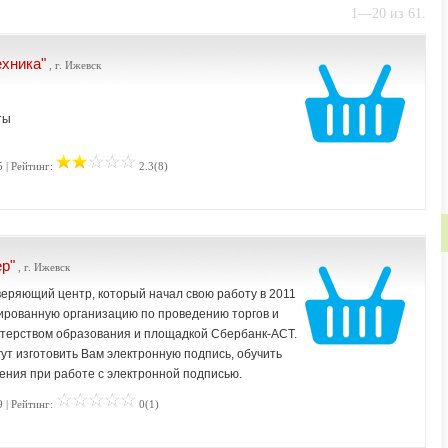
1—20 из 61.
ехника"
, г. Ижевск
ты
 | Рейтинг:
2.3(8)
р"
, г. Ижевск
еряющий центр, который начал свою работу в 2011
зированную организацию по проведению торгов и
терством образования и площадкой Сбербанк-АСТ.
т изготовить Вам электронную подпись, обучить
дения при работе с электронной подписью.
 | Рейтинг:
0(1)