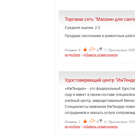
Торговая сеть "Магазин для сант
Средняя оценка: 2.3
Продажа сантехники и ремонтные рабо
Отзывов: 8
−1
−0
−7 | Просмотров: 6285
подробнее
|
добавить отзыв/оценить
Удостоверяющий центр "ИжТенде
«ИжТендер» - это федеральный Удостов
году и имеет в своем составе специали
учебный центр, аккредитованный Минис
Специалисты компании ИжТендер помогу
сотрудников и оказать услуги сопровож
Отзывов: 1
−1
−0
−0 | Просмотров: 3359
подробнее
|
добавить отзыв/оценить