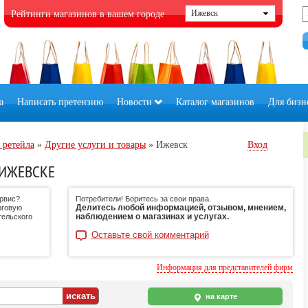
Рейтинги магазинов в вашем городе
а
Написать претензию
Новости
Каталог магазинов
Для бизн
 ретейла
»
Другие услуги и товары
»
Ижевск
Вход
 ИЖЕВСКЕ
ервис?
Потребители! Боритесь за свои права.
Делитесь любой информацией, отзывом, мнением,
рговую
наблюдением о магазинах и услугах.
тельского
Оставьте свой комментарий
Информация для представителей фирм
на карте