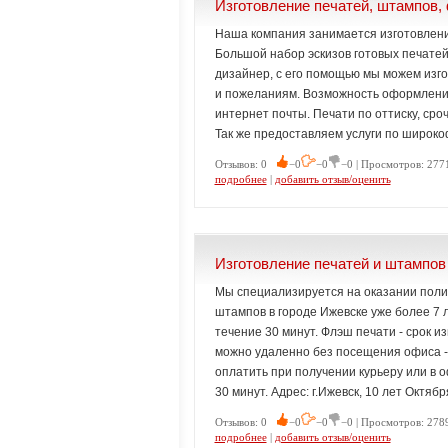
Изготовление печатей, штампов,
Наша компания занимается изготовлени
Большой набор эскизов готовых печатей 
дизайнер, с его помощью мы можем изг
и пожеланиям. Возможность оформления
интернет почты. Печати по оттиску, сро
Так же предоставляем услуги по широко
Отзывов: 0
−0
−0
−0 | Просмотров: 2771
подробнее
|
добавить отзыв/оценить
Изготовление печатей и штампов
Мы специализируется на оказании полиг
штампов в городе Ижевске уже более 7 
течение 30 минут. Флэш печати - срок и
можно удаленно без посещения офиса - 
оплатить при получении курьеру или в 
30 минут. Адрес: г.Ижевск, 10 лет Октяб
Отзывов: 0
−0
−0
−0 | Просмотров: 2789
подробнее
|
добавить отзыв/оценить