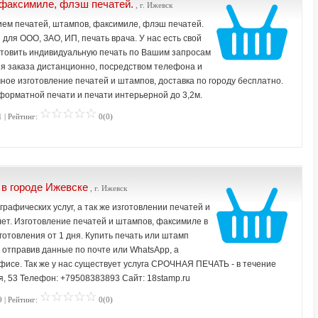
 факсимиле, флэш печатей.
, г. Ижевск
ем печатей, штампов, факсимиле, флэш печатей.
для ООО, ЗАО, ИП, печать врача. У нас есть свой
отовить индивидуальную печать по Вашим запросам
 заказа дистанционно, посредством телефона и
чное изготовление печатей и штампов, доставка по городу бесплатно.
форматной печати и печати интерьерной до 3,2м.
 | Рейтинг:
0(0)
 в городе Ижевске
, г. Ижевск
рафических услуг, а так же изготовлении печатей и
лет. Изготовление печатей и штампов, факсимиле в
зготовления от 1 дня. Купить печать или штамп
отправив данные по почте или WhatsApp, а
офисе. Так же у нас существует услуга СРОЧНАЯ ПЕЧАТЬ - в течение
ря, 53 Телефон: +79508383893 Сайт: 18stamp.ru
 | Рейтинг:
0(0)