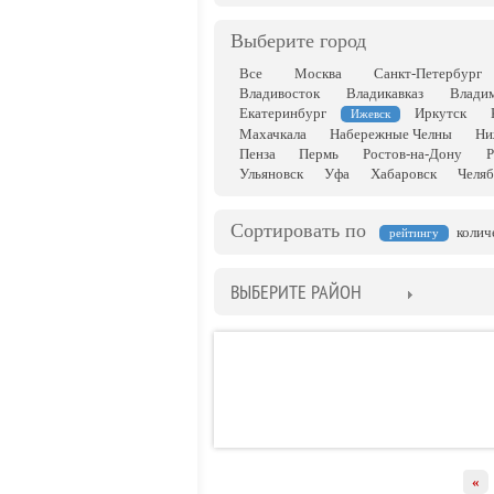
Выберите город
Все
Москва
Санкт-Петербург
Владивосток
Владикавказ
Влади
Екатеринбург
Иркутск
Ижевск
Махачкала
Набережные Челны
Ни
Пенза
Пермь
Ростов-на-Дону
Р
Ульяновск
Уфа
Хабаровск
Челяб
Сортировать по
колич
рейтингу
ВЫБЕРИТЕ РАЙОН
«