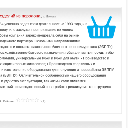
изделий из поролона
, г. Ижевск
 успешно ведет свою деятельность с 1993 года, и в
 получило заслуженное признание во многих
аботы компания зарекомендовала себя на рынке
 надежного партнера. Основными направлениями
одство и поставка эластичного блочного пенополиуретана (ЭБППУ) –
бок хозяйственно-бытового назначения: губки для мытья посуды, губки
омобиля, универсальные губки и губки для обуви; • Производство и
ивающих игровых комплексов; • Производство спортивных и
ие и изготовление оборудования для получения и переработки ЭБППУ
на (ВВППУ). Отличительной особенностью нашего оборудования
 и удобство эксплуатации, так как мы сами являемся
олетний производственный опыт работы реализуем в конструкциях
 | Рейтинг:
0(1)