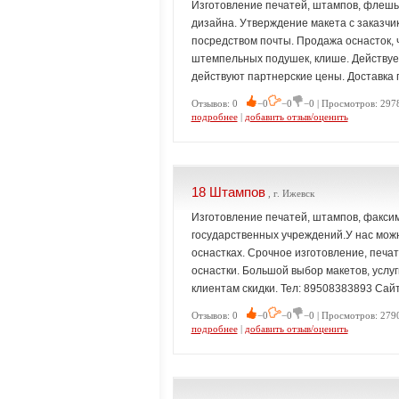
Изготовление печатей, штампов, флешь
дизайна. Утверждение макета с заказчи
посредством почты. Продажа оснасток, 
штемпельных подушек, клише. Действует
действуют партнерские цены. Доставка п
Отзывов: 0
−0
−0
−0 | Просмотров: 2978
подробнее
|
добавить отзыв/оценить
18 Штампов
, г. Ижевск
Изготовление печатей, штампов, факсим
государственных учреждений.У нас мож
оснастках. Срочное изготовление, печат
оснастки. Большой выбор макетов, услуг
клиентам скидки. Тел: 89508383893 Сайт:
Отзывов: 0
−0
−0
−0 | Просмотров: 2790
подробнее
|
добавить отзыв/оценить