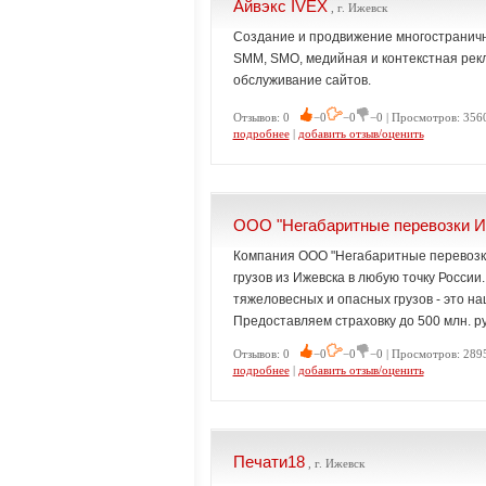
Айвэкс IVEX
, г. Ижевск
Создание и продвижение многостраничных
SMM, SMO, медийная и контекстная рекл
обслуживание сайтов.
Отзывов: 0
−0
−0
−0 | Просмотров: 3560
подробнее
|
добавить отзыв/оценить
ООО "Негабаритные перевозки 
Компания ООО "Негабаритные перевозк
грузов из Ижевска в любую точку Росси
тяжеловесных и опасных грузов - это н
Предоставляем страховку до 500 млн. ру
Отзывов: 0
−0
−0
−0 | Просмотров: 2895
подробнее
|
добавить отзыв/оценить
Печати18
, г. Ижевск