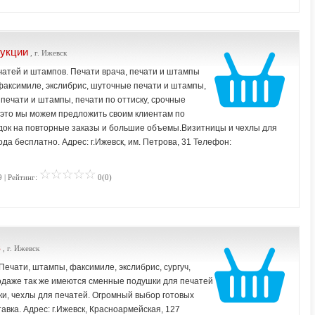
укции
, г. Ижевск
чатей и штампов. Печати врача, печати и штампы
факсимиле, экслибрис, шуточные печати и штампы,
печати и штампы, печати по оттиску, срочные
е это мы можем предложить своим клиентам по
док на повторные заказы и большие объемы.Визитницы и чехлы для
ода бесплатно. Адрес: г.Ижевск, им. Петрова, 31 Телефон:
 | Рейтинг:
0(0)
в
, г. Ижевск
ечати, штампы, факсимиле, экслибрис, сургуч,
продаже так же имеются сменные подушки для печатей
и, чехлы для печатей. Огромный выбор готовых
авка. Адрес: г.Ижевск, Красноармейская, 127