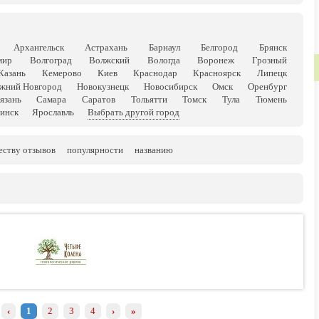
Архангельск
Астрахань
Барнаул
Белгород
Брянск
мир
Волгоград
Волжский
Вологда
Воронеж
Грозный
Казань
Кемерово
Киев
Краснодар
Красноярск
Липецк
жний Новгород
Новокузнецк
Новосибирск
Омск
Оренбург
язань
Самара
Саратов
Тольятти
Томск
Тула
Тюмень
инск
Ярославль
Выбрать другой город
еству отзывов
популярности
названию
‹
1
2
3
4
›
»