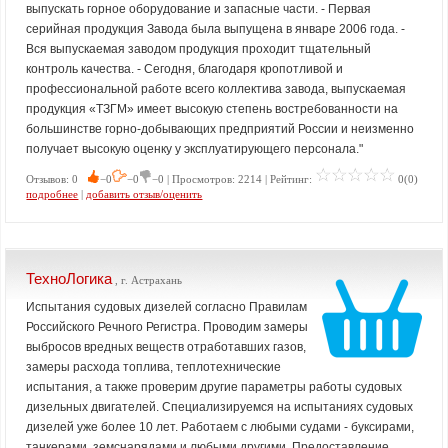
выпускать горное оборудование и запасные части. - Первая
серийная продукция Завода была выпущена в январе 2006 года. -
Вся выпускаемая заводом продукция проходит тщательный
контроль качества. - Сегодня, благодаря кропотливой и
профессиональной работе всего коллектива завода, выпускаемая
продукция «ТЗГМ» имеет высокую степень востребованности на
большинстве горно-добывающих предприятий России и неизменно
получает высокую оценку у эксплуатирующего персонала."
Отзывов: 0
−0
−0
−0 | Просмотров: 2214 | Рейтинг:
0(0)
подробнее
|
добавить отзыв/оценить
ТехноЛогика
, г. Астрахань
Испытания судовых дизелей согласно Правилам
Российского Речного Регистра. Проводим замеры
выбросов вредных веществ отработавших газов,
замеры расхода топлива, теплотехнические
испытания, а также проверим другие параметры работы судовых
дизельных двигателей. Специализируемся на испытаниях судовых
дизелей уже более 10 лет. Работаем с любыми судами - буксирами,
танкерами, земснарядами и любыми другими. Предоставление