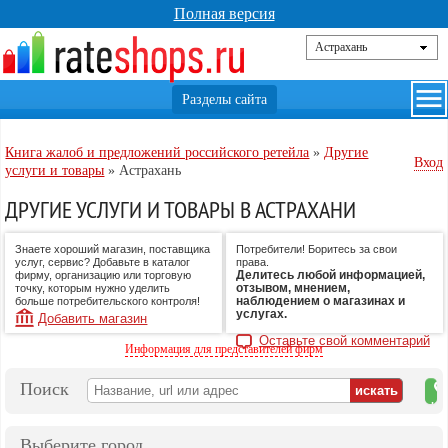
Полная версия
Книга жалоб и предложений российского ретейла
»
Другие
Вход
услуги и товары
»
Астрахань
ДРУГИЕ УСЛУГИ И ТОВАРЫ В АСТРАХАНИ
Знаете хороший магазин, поставщика
Потребители! Боритесь за свои
услуг, сервис? Добавьте в каталог
права.
Делитесь любой информацией,
фирму, организацию или торговую
отзывом, мнением,
точку, которым нужно уделить
наблюдением о магазинах и
больше потребительского контроля!
услугах.
Добавить магазин
Оставьте свой комментарий
Информация для представителей фирм
Поиск
на
ка
Выберите город