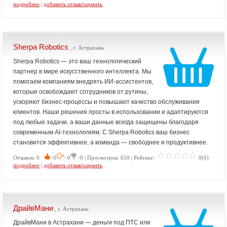
подробнее
|
добавить отзыв/оценить
Sherpa Robotics
, г. Астрахань
Sherpa Robotics — это ваш технологический
партнер в мире искусственного интеллекта. Мы
помогаем компаниям внедрять ИИ-ассистентов,
которые освобождают сотрудников от рутины,
ускоряют бизнес-процессы и повышают качество обслуживания
клиентов. Наши решения просты в использовании и адаптируются
под любые задачи, а ваши данные всегда защищены благодаря
современным AI-технологиям. С Sherpa Robotics ваш бизнес
становится эффективнее, а команда — свободнее и продуктивнее.
Отзывов: 0
−0
−0
−0 | Просмотров: 659 | Рейтинг:
0(0)
подробнее
|
добавить отзыв/оценить
ДрайвМани
, г. Астрахань
ДрайвМани в Астрахани — деньги под ПТС или