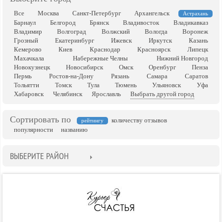
Все
Москва
Санкт-Петербург
Архангельск
Астрахань
Барнаул
Белгород
Брянск
Владивосток
Владикавказ
Владимир
Волгоград
Волжский
Вологда
Воронеж
Грозный
Екатеринбург
Ижевск
Иркутск
Казань
Кемерово
Киев
Краснодар
Красноярск
Липецк
Махачкала
Набережные Челны
Нижний Новгород
Новокузнецк
Новосибирск
Омск
Оренбург
Пенза
Пермь
Ростов-на-Дону
Рязань
Самара
Саратов
Тольятти
Томск
Тула
Тюмень
Ульяновск
Уфа
Хабаровск
Челябинск
Ярославль
Выбрать другой город
Сортировать по
количеству отзывов
рейтингу
популярности
названию
ВЫБЕРИТЕ РАЙОН