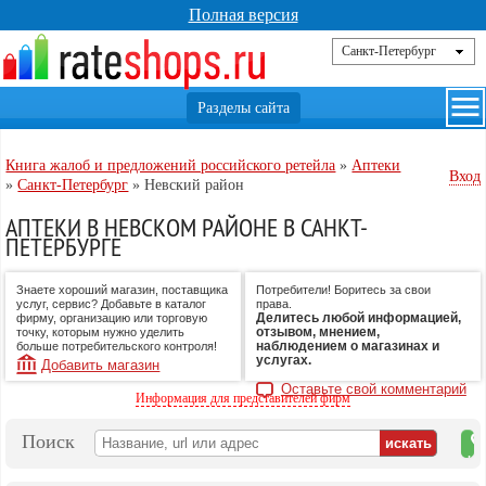
Полная версия
Книга жалоб и предложений российского ретейла
»
Аптеки
Вход
»
Санкт-Петербург
»
Невский район
АПТЕКИ В НЕВСКОМ РАЙОНЕ В САНКТ-
ПЕТЕРБУРГЕ
Знаете хороший магазин, поставщика
Потребители! Боритесь за свои
услуг, сервис? Добавьте в каталог
права.
Делитесь любой информацией,
фирму, организацию или торговую
отзывом, мнением,
точку, которым нужно уделить
наблюдением о магазинах и
больше потребительского контроля!
услугах.
Добавить магазин
Оставьте свой комментарий
Информация для представителей фирм
Поиск
на
ка