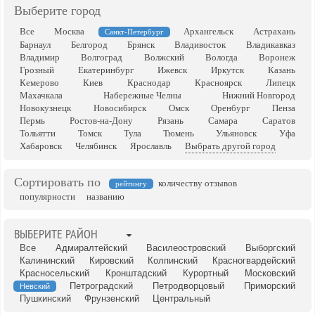
Выберите город
Все
Москва
Архангельск
Астрахань
Санкт-Петербург
Барнаул
Белгород
Брянск
Владивосток
Владикавказ
Владимир
Волгоград
Волжский
Вологда
Воронеж
Грозный
Екатеринбург
Ижевск
Иркутск
Казань
Кемерово
Киев
Краснодар
Красноярск
Липецк
Махачкала
Набережные Челны
Нижний Новгород
Новокузнецк
Новосибирск
Омск
Оренбург
Пенза
Пермь
Ростов-на-Дону
Рязань
Самара
Саратов
Тольятти
Томск
Тула
Тюмень
Ульяновск
Уфа
Хабаровск
Челябинск
Ярославль
Выбрать другой город
Сортировать по
количеству отзывов
рейтингу
популярности
названию
ВЫБЕРИТЕ РАЙОН
Все
Адмиралтейский
Василеостровский
Выборгский
Калининский
Кировский
Колпинский
Красногвардейский
Красносельский
Кронштадский
Курортный
Московский
Петроградский
Петродворцовый
Приморский
Невский
Пушкинский
Фрунзенский
Центральный