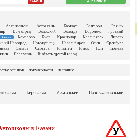
на карте
Архангельск
Астрахань
Барнаул
Белгород
Брянск
мир
Волгоград
Волжский
Вологда
Воронеж
Грозный
Кемерово
Киев
Краснодар
Красноярск
Липецк
Казань
жний Новгород
Новокузнецк
Новосибирск
Омск
Оренбург
язань
Самара
Саратов
Тольятти
Томск
Тула
Тюмень
инск
Ярославль
Выбрать другой город
еству отзывов
популярности
названию
итовский
Кировский
Московский
Ново-Савиновский
Автошколы в Казани