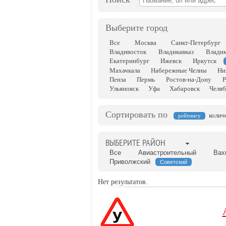
Выберите город
Все
Москва
Санкт-Петербург
Владивосток
Владикавказ
Влади
Екатеринбург
Ижевск
Иркутск
Махачкала
Набережные Челны
Ни
Пенза
Пермь
Ростов-на-Дону
Р
Ульяновск
Уфа
Хабаровск
Челяб
Сортировать по
колич
рейтингу
ВЫБЕРИТЕ РАЙОН
Все
Авиастроительный
Вах
Приволжский
Советский
Нет результатов.