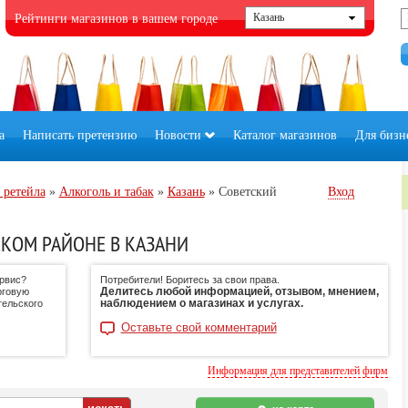
Рейтинги магазинов в вашем городе
а
Написать претензию
Новости
Каталог магазинов
Для бизн
 ретейла
»
Алкоголь и табак
»
Казань
»
Советский
Вход
СКОМ РАЙОНЕ В КАЗАНИ
ервис?
Потребители! Боритесь за свои права.
Делитесь любой информацией, отзывом, мнением,
рговую
наблюдением о магазинах и услугах.
тельского
Оставьте свой комментарий
Информация для представителей фирм