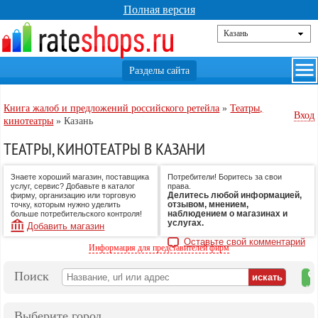
Полная версия
Книга жалоб и предложений российского ретейла
»
Театры,
Вход
кинотеатры
»
Казань
ТЕАТРЫ, КИНОТЕАТРЫ В КАЗАНИ
Знаете хороший магазин, поставщика
Потребители! Боритесь за свои
услуг, сервис? Добавьте в каталог
права.
Делитесь любой информацией,
фирму, организацию или торговую
отзывом, мнением,
точку, которым нужно уделить
наблюдением о магазинах и
больше потребительского контроля!
услугах.
Добавить магазин
Оставьте свой комментарий
Информация для представителей фирм
Поиск
на
ка
Выберите город