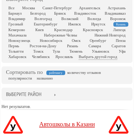
Все
Москва
Санкт-Петербург
Архангельск
Астрахань
Барнаул
Белгород
Брянск
Владивосток
Владикавказ
Владимир
Волгоград
Волжский
Вологда
Воронеж
Грозный
Екатеринбург
Ижевск
Иркутск
Казань
Кемерово
Киев
Краснодар
Красноярск
Липецк
Махачкала
Набережные Челны
Нижний Новгород
Новокузнецк
Новосибирск
Омск
Оренбург
Пенза
Пермь
Ростов-на-Дону
Рязань
Самара
Саратов
Тольятти
Томск
Тула
Тюмень
Ульяновск
Уфа
Хабаровск
Челябинск
Ярославль
Выбрать другой город
Сортировать по
количеству отзывов
рейтингу
популярности
названию
ВЫБЕРИТЕ РАЙОН
Нет результатов.
Автошколы в Казани