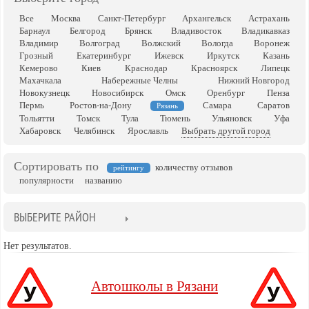
Все
Москва
Санкт-Петербург
Архангельск
Астрахань
Барнаул
Белгород
Брянск
Владивосток
Владикавказ
Владимир
Волгоград
Волжский
Вологда
Воронеж
Грозный
Екатеринбург
Ижевск
Иркутск
Казань
Кемерово
Киев
Краснодар
Красноярск
Липецк
Махачкала
Набережные Челны
Нижний Новгород
Новокузнецк
Новосибирск
Омск
Оренбург
Пенза
Пермь
Ростов-на-Дону
Самара
Саратов
Рязань
Тольятти
Томск
Тула
Тюмень
Ульяновск
Уфа
Хабаровск
Челябинск
Ярославль
Выбрать другой город
Сортировать по
количеству отзывов
рейтингу
популярности
названию
ВЫБЕРИТЕ РАЙОН
Нет результатов.
Автошколы в Рязани