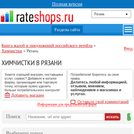
Полная версия
Книга жалоб и предложений российского ретейла
»
Вход
Химчистки
»
Рязань
ХИМЧИСТКИ В РЯЗАНИ
Знаете хороший магазин, поставщика
Потребители! Боритесь за свои
услуг, сервис? Добавьте в каталог
права.
Делитесь любой информацией,
фирму, организацию или торговую
отзывом, мнением,
точку, которым нужно уделить
наблюдением о магазинах и
больше потребительского контроля!
услугах.
Добавить магазин
Оставьте свой комментарий
Информация для представителей фирм
Поиск
на
ка
Выберите город