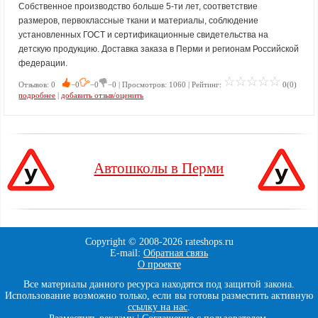
Собственное производство больше 5-ти лет, соответствие
размеров, первоклассные ткани и материалы, соблюдение
установленных ГОСТ и сертификационные свидетельства на
детскую продукцию. Доставка заказа в Перми и регионам Российской
федерации.
Отзывов: 0
−0
−0
−0 | Просмотров: 1060 | Рейтинг:
0(0)
подробнее
|
добавить отзыв/оценить
Автошколы в Перми
Copyright © 2008-
2026 rateshops.ru
E-mail:
Обратная связь
О проекте
Все материалы данного ресурса находятся под защитой закона.
Использование возможно только, если вы готовы разместить активную
ссылку на нас
.