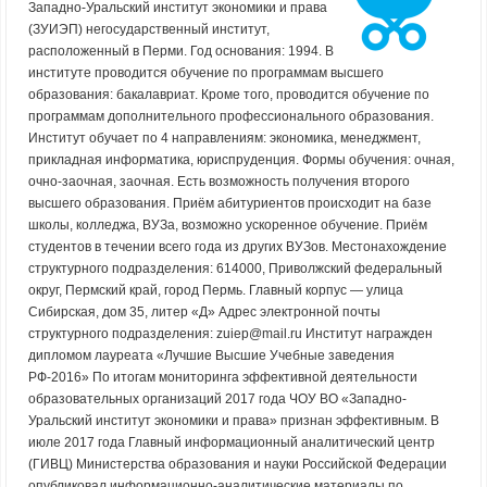
Западно-Уральский институт экономики и права
(ЗУИЭП) негосударственный институт,
расположенный в Перми. Год основания: 1994. В
институте проводится обучение по программам высшего
образования: бакалавриат. Кроме того, проводится обучение по
программам дополнительного профессионального образования.
Институт обучает по 4 направлениям: экономика, менеджмент,
прикладная информатика, юриспруденция. Формы обучения: очная,
очно-заочная, заочная. Есть возможность получения второго
высшего образования. Приём абитуриентов происходит на базе
школы, колледжа, ВУЗа, возможно ускоренное обучение. Приём
студентов в течении всего года из других ВУЗов. Местонахождение
структурного подразделения: 614000, Приволжский федеральный
округ, Пермский край, город Пермь. Главный корпус — улица
Сибирская, дом 35, литер «Д» Адрес электронной почты
структурного подразделения: zuiep@mail.ru Институт награжден
дипломом лауреата «Лучшие Высшие Учебные заведения
РФ-2016» По итогам мониторинга эффективной деятельности
образовательных организаций 2017 года ЧОУ ВО «Западно-
Уральский институт экономики и права» признан эффективным. В
июле 2017 года Главный информационный аналитический центр
(ГИВЦ) Министерства образования и науки Российской Федерации
опубликовал информационно-аналитические материалы по