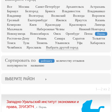
Все
Москва
Санкт-Петербург
Архангельск
Астрахань
Барнаул
Белгород
Брянск
Владивосток
Владикавказ
Владимир
Волгоград
Волжский
Вологда
Воронеж
Грозный
Екатеринбург
Ижевск
Иркутск
Казань
Кемерово
Киев
Краснодар
Красноярск
Липецк
Махачкала
Набережные Челны
Нижний Новгород
Новокузнецк
Новосибирск
Омск
Оренбург
Пенза
Пермь
Ростов-на-Дону
Рязань
Самара
Саратов
Тольятти
Томск
Тула
Тюмень
Ульяновск
Уфа
Хабаровск
Челябинск
Ярославль
Выбрать другой город
Сортировать по
количеству отзывов
рейтингу
популярности
названию
ВЫБЕРИТЕ РАЙОН
1—2 из 2.
Западно-Уральский институт экономики и
права, ЗУИЭПЧ
, г. Пермь