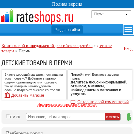
Полная версия
Книга жалоб и предложений российского ретейла
»
Детские
Вход
товары
»
Пермь
ДЕТСКИЕ ТОВАРЫ В ПЕРМИ
Знаете хороший магазин, поставщика
Потребители! Боритесь за свои
услуг, сервис? Добавьте в каталог
права.
Делитесь любой информацией,
фирму, организацию или торговую
отзывом, мнением,
точку, которым нужно уделить
наблюдением о магазинах и
больше потребительского контроля!
услугах.
Добавить магазин
Оставьте свой комментарий
Информация для представителей фирм
Поиск
на
ка
Выберите город