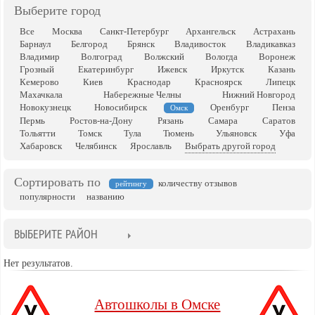
Выберите город
Все
Москва
Санкт-Петербург
Архангельск
Астрахань
Барнаул
Белгород
Брянск
Владивосток
Владикавказ
Владимир
Волгоград
Волжский
Вологда
Воронеж
Грозный
Екатеринбург
Ижевск
Иркутск
Казань
Кемерово
Киев
Краснодар
Красноярск
Липецк
Махачкала
Набережные Челны
Нижний Новгород
Новокузнецк
Новосибирск
Оренбург
Пенза
Омск
Пермь
Ростов-на-Дону
Рязань
Самара
Саратов
Тольятти
Томск
Тула
Тюмень
Ульяновск
Уфа
Хабаровск
Челябинск
Ярославль
Выбрать другой город
Сортировать по
количеству отзывов
рейтингу
популярности
названию
ВЫБЕРИТЕ РАЙОН
Нет результатов.
Автошколы в Омске