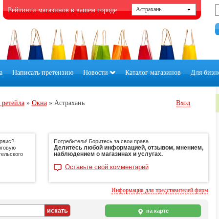
Рейтинги магазинов в вашем городе
а
Написать претензию
Новости
Каталог магазинов
Для бизн
 ретейла
»
Окна
»
Астрахань
Вход
ервис?
Потребители! Боритесь за свои права.
Делитесь любой информацией, отзывом, мнением,
рговую
наблюдением о магазинах и услугах.
тельского
Оставьте свой комментарий
Информация для представителей фирм
на карте