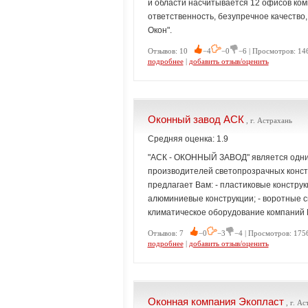
и области насчитывается 12 офисов ком
ответственность, безупречное качество
Окон".
Отзывов: 10
−4
−0
−6 | Просмотров: 14
подробнее
|
добавить отзыв/оценить
Оконный завод АСК
, г. Астрахань
Средняя оценка: 1.9
"АСК - ОКОННЫЙ ЗАВОД" является одни
производителей светопрозрачных конст
предлагает Вам: - пластиковые конструк
алюминиевые конструкции; - воротные с
климатическое оборудование компаний M
Отзывов: 7
−0
−3
−4 | Просмотров: 175
подробнее
|
добавить отзыв/оценить
Оконная компания Экопласт
, г. Ас