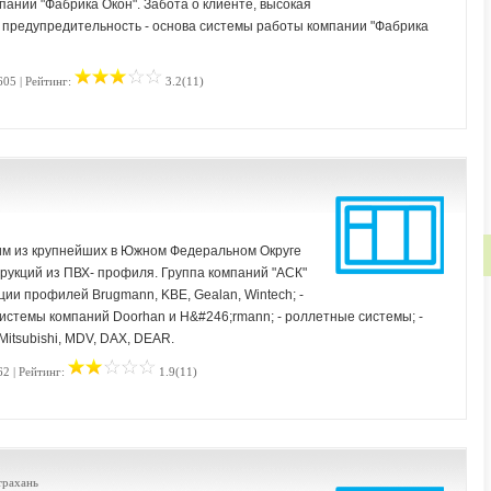
пании "Фабрика Окон". Забота о клиенте, высокая
, предупредительность - основа системы работы компании "Фабрика
605 | Рейтинг:
3.2(11)
м из крупнейших в Южном Федеральном Округе
рукций из ПВХ- профиля. Группа компаний "АСК"
ции профилей Brugmann, KBE, Gealan, Wintech; -
истемы компаний Doorhan и H&#246;rmann; - роллетные системы; -
itsubishi, MDV, DAX, DEAR.
62 | Рейтинг:
1.9(11)
трахань