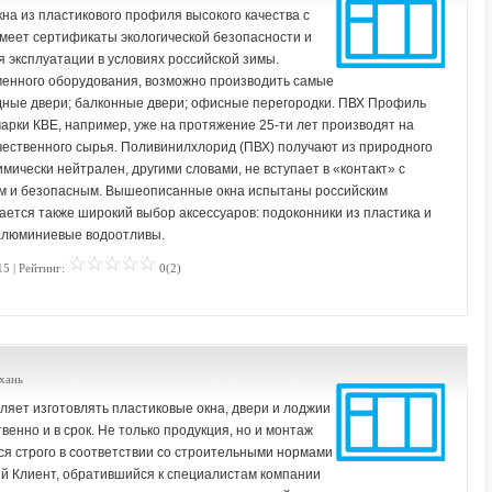
на из пластикового профиля высокого качества с
еет сертификаты экологической безопасности и
я эксплуатации в условиях российской зимы.
енного оборудования, возможно производить самые
одные двери; балконные двери; офисные перегородки. ПВХ Профиль
рки КВЕ, например, уже на протяжение 25-ти лет производят на
чественного сырья. Поливинилхлорид (ПВХ) получают из природного
мически нейтрален, другими словами, не вступает в «контакт» с
ным и безопасным. Вышеописанные окна испытаны российским
ается также широкий выбор аксессуаров: подоконники из пластика и
 алюминиевые водоотливы.
15 | Рейтинг:
0(2)
ахань
яет изготовлять пластиковые окна, двери и лоджии
енно и в срок. Не только продукция, но и монтаж
ся строго в соответствии со строительными нормами
 Клиент, обратившийся к специалистам компании