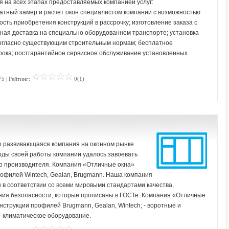
я на всех этапах предоставляемых компанией услуг:
атный замер и расчет окон специалистом компании с возможностью
сть приобретения конструкций в рассрочку; изготовление заказа с
енная доставка на специально оборудованном транспорте; установка
огласно существующим строительным нормам; бесплатное
срока; постгарантийное сервисное обслуживание установленных
75 | Рейтинг:
0(1)
о развивающаяся компания на оконном рынке
годы своей работы компании удалось завоевать
о производителя. Компания «Отличные окна»
рофилей Wintech, Gealan, Brugmann. Наша компания
н в соответствии со всеми мировыми стандартами качества,
ия безопасности, которые прописаны в ГОСТе. Компания «Отличные
нструкции профилей Brugmann, Gealan, Wintech; - воротные и
- климатическое оборудование.