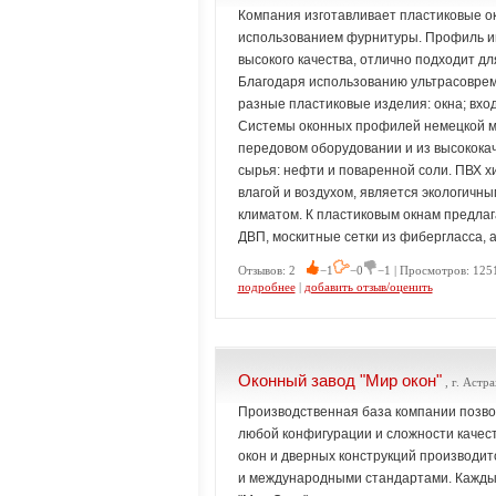
Компания изготавливает пластиковые ок
использованием фурнитуры. Профиль им
высокого качества, отлично подходит дл
Благодаря использованию ультрасоврем
разные пластиковые изделия: окна; вх
Системы оконных профилей немецкой ма
передовом оборудовании и из высокока
сырья: нефти и поваренной соли. ПВХ хи
влагой и воздухом, является экологич
климатом. К пластиковым окнам предлаг
ДВП, москитные сетки из фибергласса,
Отзывов: 2
−1
−0
−1 | Просмотров: 125
подробнее
|
добавить отзыв/оценить
Оконный завод "Мир окон"
, г. Астр
Производственная база компании позвол
любой конфигурации и сложности качеств
окон и дверных конструкций производит
и международными стандартами. Каждый