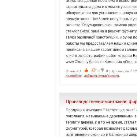
актуальна данная проблема в новострой
строительства дома и к моменту заселе
обслуживания для устранения продувани
эксплуатации. Наиболее популярные ус
окон это: Регулировка окон, замена упл
стеклопакета, замена и ремонт фурнитур
замки различной конструкции, и ручки 
работы мы предоставляем нашим клиент
прописана в нашем гарантийном талоне.
клиентов, фотографии работ которых В
www.OkonniyMaster.ru Компания «Оконн
Отзывов: 1
−1
−0
−0 | Просмотров: 8729
подробнее
|
добавить отзыв/оценить
Производственно-монтажная фир
Продукция компании "Настоящие окна" -
поколения, называемые деревянными ев
теплоту дерева, и в то же время, стали
фурнитурой, которая позволяет раскры
изготовление оконных и балконных двер