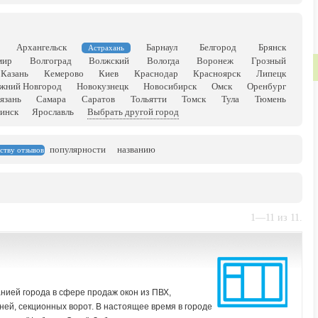
Архангельск
Барнаул
Белгород
Брянск
Астрахань
мир
Волгоград
Волжский
Вологда
Воронеж
Грозный
Казань
Кемерово
Киев
Краснодар
Красноярск
Липецк
жний Новгород
Новокузнецк
Новосибирск
Омск
Оренбург
язань
Самара
Саратов
Тольятти
Томск
Тула
Тюмень
инск
Ярославль
Выбрать другой город
популярности
названию
ству отзывов
1—11 из 11.
нией города в сфере продаж окон из ПВХ,
ней, секционных ворот. В настоящее время в городе