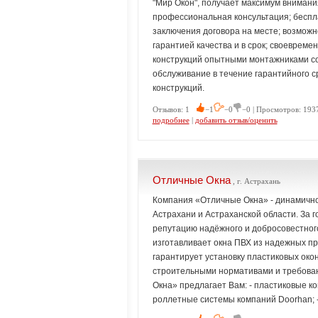
"Мир Окон", получает максимум внимани
профессиональная консультация; беспл
заключения договора на месте; возможно
гарантией качества и в срок; своеврем
конструкций опытными монтажниками с
обслуживание в течение гарантийного 
конструкций.
Отзывов: 1
−1
−0
−0 | Просмотров: 193
подробнее
|
добавить отзыв/оценить
Отличные Окна
, г. Астрахань
Компания «Отличные Окна» - динамичн
Астрахани и Астраханской области. За 
репутацию надёжного и добросовестног
изготавливает окна ПВХ из надежных п
гарантирует установку пластиковых око
строительными нормативами и требован
Окна» предлагает Вам: - пластиковые ко
роллетные системы компаний Doorhan; 