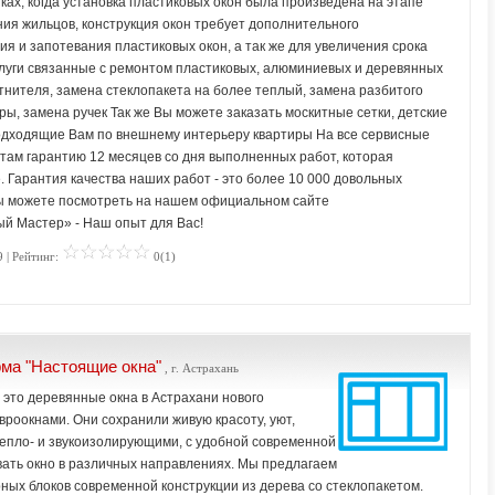
ках, когда установка пластиковых окон была произведена на этапе
ния жильцов, конструкция окон требует дополнительного
я и запотевания пластиковых окон, а так же для увеличения срока
луги связанные с ремонтом пластиковых, алюминиевых и деревянных
отнителя, замена стеклопакета на более теплый, замена разбитого
ы, замена ручек Так же Вы можете заказать москитные сетки, детские
подходящие Вам по внешнему интерьеру квартиры На все сервисные
ам гарантию 12 месяцев со дня выполненных работ, которая
 Гарантия качества наших работ - это более 10 000 довольных
ы можете посмотреть на нашем официальном сайте
ый Мастер» - Наш опыт для Вас!
 | Рейтинг:
0(1)
ма "Настоящие окна"
, г. Астрахань
 это деревянные окна в Астрахани нового
роокнами. Они сохранили живую красоту, уют,
 тепло- и звукоизолирующими, с удобной современной
вать окно в различных направлениях. Мы предлагаем
ных блоков современной конструкции из дерева со стеклопакетом.