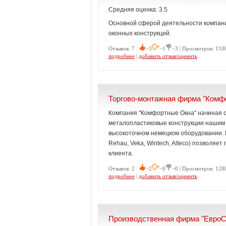
Средняя оценка: 3.5
Основной сферой деятельности компани
оконных конструкций.
Отзывов: 7
−3
−1
−3 | Просмотров: 110
подробнее
|
добавить отзыв/оценить
Торгово-монтажная фирма "Комф
Компания "Комфортные Окна" начиная с
металопластиковые конструкции нашим 
высокоточном немецком оборудовании. 
Rehau, Veka, Wintech, Alteco) позволяе
клиента.
Отзывов: 2
−2
−0
−0 | Просмотров: 128
подробнее
|
добавить отзыв/оценить
Производственная фирма "ЕвроС