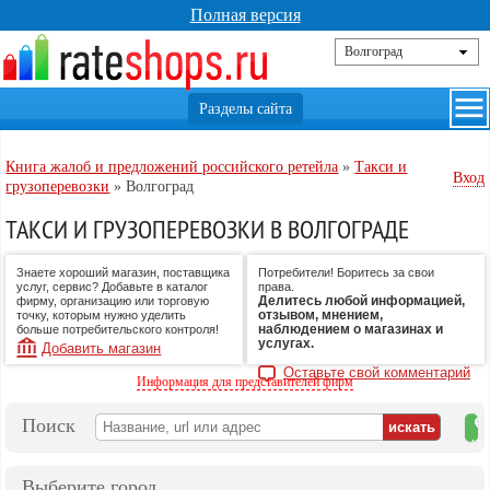
Полная версия
Книга жалоб и предложений российского ретейла
»
Такси и
Вход
грузоперевозки
»
Волгоград
ТАКСИ И ГРУЗОПЕРЕВОЗКИ В ВОЛГОГРАДЕ
Знаете хороший магазин, поставщика
Потребители! Боритесь за свои
услуг, сервис? Добавьте в каталог
права.
Делитесь любой информацией,
фирму, организацию или торговую
отзывом, мнением,
точку, которым нужно уделить
наблюдением о магазинах и
больше потребительского контроля!
услугах.
Добавить магазин
Оставьте свой комментарий
Информация для представителей фирм
Поиск
на
ка
Выберите город