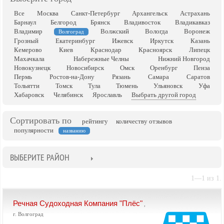
Все
Москва
Санкт-Петербург
Архангельск
Астрахань
Барнаул
Белгород
Брянск
Владивосток
Владикавказ
Владимир
Волжский
Вологда
Воронеж
Волгоград
Грозный
Екатеринбург
Ижевск
Иркутск
Казань
Кемерово
Киев
Краснодар
Красноярск
Липецк
Махачкала
Набережные Челны
Нижний Новгород
Новокузнецк
Новосибирск
Омск
Оренбург
Пенза
Пермь
Ростов-на-Дону
Рязань
Самара
Саратов
Тольятти
Томск
Тула
Тюмень
Ульяновск
Уфа
Хабаровск
Челябинск
Ярославль
Выбрать другой город
Сортировать по
рейтингу
количеству отзывов
популярности
названию
ВЫБЕРИТЕ РАЙОН
1—1 из 1.
Речная Судоходная Компания "Плёс"
,
г. Волгоград