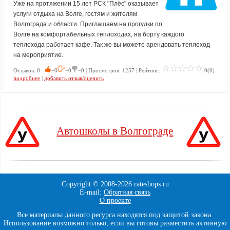
Уже на протяжении 15 лет РСК "Плёс" оказывает
услуги отдыха на Волге, гостям и жителям
Волгограда и области. Приглашаем на прогулки по
Волге на комфортабельных теплоходах, на борту каждого
теплохода работает кафе. Так же вы можете арендовать теплоход
на мероприятие.
Отзывов: 0
−0
−0
−0 | Просмотров: 1257 | Рейтинг:
0(0)
подробнее
|
добавить отзыв/оценить
Автошколы в Волгограде
Copyright © 2008-
2026 rateshops.ru
E-mail:
Обратная связь
О проекте
Все материалы данного ресурса находятся под защитой закона.
Использование возможно только, если вы готовы разместить активную