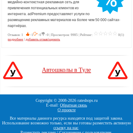
медийно-контекстная рекламная сеть для
привлечения потенциальных клиентов из
интернета. adPremium предоставляет услуги по
размещению рекламных материалов на более чем 50 000 сайтах-
партнёрах.
Отзывов: 1
−1
−0
−0 | Просмотров: 9985 | Рейтинг:
0(1)
подробнее
|
добавить отзыв/оценить
Автошколы в Туле
Copyright © 2008-
2026 rateshops.ru
E-mail:
Обратная связь
О проекте
Все материалы данного ресурса находятся под защитой закона.
Использование возможно только, если вы готовы разместить активную
ссылку на нас
.
Разместить рекламу
|
Соглашение с пользователем
.