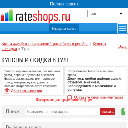
Полная версия
Книга жалоб и предложений российского ретейла
»
Купоны
Вход
и скидки
»
Тула
КУПОНЫ И СКИДКИ В ТУЛЕ
Знаете хороший магазин, поставщика
Потребители! Боритесь за свои
услуг, сервис? Добавьте в каталог
права.
Делитесь любой информацией,
фирму, организацию или торговую
отзывом, мнением,
точку, которым нужно уделить
наблюдением о магазинах и
больше потребительского контроля!
услугах.
Добавить магазин
Оставьте свой комментарий
Информация для представителей фирм
Поиск
на
ка
Выберите город