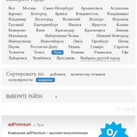
Все
Москва
Санкт-Петербург
Архангельск
Астрахань
Барнаул
Белгород
Брянск
Владивосток
Владикавказ
Владимир
Волгоград
Волжский
Вологда
Воронеж
Грозный
Екатеринбург
Ижевск
Иркутск
Казань
Кемерово
Киев
Краснодар
Красноярск
Липецк
Махачкала
Набережные Челны
Нижний Новгород
Новокузнецк
Новосибирск
Омск
Оренбург
Пенза
Пермь
Ростов-на-Дону
Рязань
Самара
Саратов
Тольятти
Томск
Тюмень
Ульяновск
Уфа
Тула
Хабаровск
Челябинск
Ярославль
Выбрать другой город
Сортировать по
рейтингу
количеству отзывов
популярности
названию
ВЫБЕРИТЕ РАЙОН
1—1 из 1.
adPremium
, г. Тула
Компания adPremium – высокотехнологичная